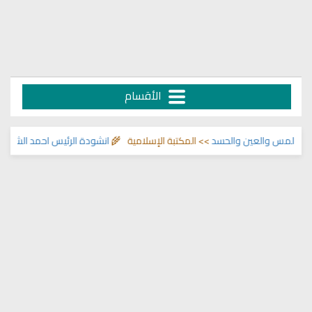
الأقسام
المس والعين والحسد
>> المكتبة الإسلامية 🌾
انشودة الرئيس احمد الشرع
>> انا