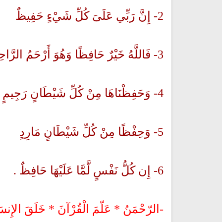
2- إِنَّ رَبِّي عَلَىَ كُلِّ شَيْءٍ حَفِيظٌ
كتب الأسرة والمرأة المسلمة
تحميل كتب السيرة النبوية
ميل كتاب تربية الاولاد في الاسلام
السيرة النبوية للأطفال والناشئ
3- فَاللَّهُ خَيْرٌ حَافِظًا وَهُوَ أَرْحَمُ الرَّاحِمِينَ
4- وَحَفِظْنَاهَا مِنْ كُلِّ شَيْطَانٍ رَجِيمٍ
5- وَحِفْظًا مِنْ كُلِّ شَيْطَانٍ مَارِدٍ
6- إِن كُلُّ نَفْسٍ لَّمَّا عَلَيْهَا حَافِظٌ .
-الرّحْمَنُ * عَلّمَ الْقُرْآنَ * خَلَقَ الإِنسَانَ