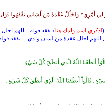
يَ أَمْرِي* وَاحْلُلْ عُقْدَةً مّن لّسَانِي يَفْقَهُوا قَوْلِى
(
اذكري اسم ولدك هنا
) يفقه قوله , اللهم احلل
 اللهم احلل عقدة من لسان ولدي ... يفقه قوله 
َالُوَاْ أَنطَقَنَا اللّهُ الّذِي أَنطَقَ كُلّ شَيْءٍ
َيْءٍ , قَالُوَاْ أَنطَقَنَا اللّهُ الّذِي أَنطَقَ كُلّ شَيْءٍ .