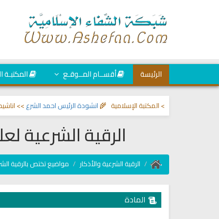
الرئيسة
أقســام المــوقـع
المكتبـة ا
 والحسد
>> المكتبة الإسلامية 🌾
انشودة الرئيس احمد الشرع
>> اناشيد ابراهيم 
الرقية الشرعية لع
الرقية الشرعية والأذكار
مواضيع تختص بالرقية الش
المادة