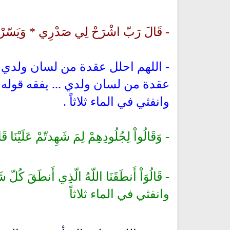
- قَالَ رَبّ اشْرَحْ لِي صَدْرِي * وَيَسّرْ لِ
- اللهم احلل عقدة من لسان ولدي 
عقدة من لسان ولدي ... يفقه قوله ,
وانفثي في الماء ثلاثاً .
- وَقَالُواْ لِجُلُودِهِمْ لِمَ شَهِدتّمْ عَلَيْنَا ق
- قَالُوَاْ أَنطَقَنَا اللّهُ الّذِي أَنطَقَ كُلّ ش
وانفثي في الماء ثلاثاً