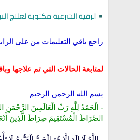
•
الرقية الشرعية مكتوبة لعلاج الت
راجع باقي التعليمات من على الرابط
لمتابعة الحالات التي تم علاجها وب
بسم الله الرحمن الرحيم
اذاعة القران الكريم مباشر من
راديو مباشر للقرآن الكريم الشي
- الْحَمْدُ لِلَّهِ رَبِّ الْعَالَمِينَ الرَّحْمَنِ الرَ
نابلس فلسطين
محمد جبريل
الصِّرَاطَ الْمُسْتَقِيمَ صِرَاطَ الَّذِينَ أَنْعَم
- اللَّهُ لَا إِلَهَ إِلَّا هُوَ الْحَيُّ الْقَيُّومُ لَ