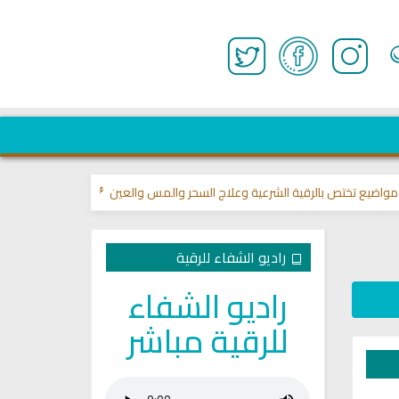
تص بالرقية الشرعية وعلاج السحر والمس والعين 🌾
قناة وشفاء لما في الصدور
راديو الشفاء للرقية
راديو الشفاء
للرقية مباشر