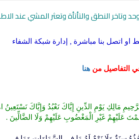
وحد وتاخر النطق والتأتأة وتعثر المشي عند الاط
 او اتصل بنا مباشرة , إدارة شبكة الشفاء
اقي التفاصيل من
هنا
خ
القران الكريم مباشرة بصوت الشيخ
البث المباشر للقران ا
ّحِيمِ مَالِكِ يَوْمِ الدِّينِ إِيَّاكَ نَعْبُدُ وَإِيَّاكَ نَسْتَعِينُ اه
ماهر المعيقلي
الشيخ فارس عب
ْتَ عَلَيْهِمْ غَيْرِ الْمَغْضُوبِ عَلَيْهِمْ وَلَا الضَّالِّينَ .
ا تَأْخُذُهُ سِنَةٌ وَلَا نَوْمٌ لَهُ مَا فِي السَّمَاوَاتِ وَمَا فِي