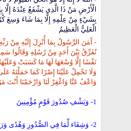
الْأَرْضِ مَنْ ذَا الَّذِي يَشْفَعُ عِنْدَهُ إِلَّا بِإ
بِشَيْءٍ مِنْ عِلْمِهِ إِلَّا بِمَا شَاءَ وَسِعَ كُر
الْعَلِيُّ الْعَظِيمُ
- آَمَنَ الرَّسُولُ بِمَا أُنْزِلَ إِلَيْهِ مِنْ رَبِّهِ 
نُفَرِّقُ بَيْنَ أَحَدٍ مِنْ رُسُلِهِ وَقَالُوا سَمِعْنَ
نَفْسًا إِلَّا وُسْعَهَا لَهَا مَا كَسَبَتْ وَعَلَيْهَا م
وَلَا تَحْمِلْ عَلَيْنَا إِصْرًا كَمَا حَمَلْتَهُ عَلَى ال
وَاعْفُ عَنَّا وَاغْفِرْ لَنَا وَارْحَمْنَا أَنْتَ مَو
1- وَيَشْفِ صُدُورَ قَوْمٍ مُؤْمِنِينَ
2- وَشِفَاء لِّمَا فِي الصُّدُورِ وَهُدًى وَرَحْمَةٌ لِّلْمُؤْمِنِينَ