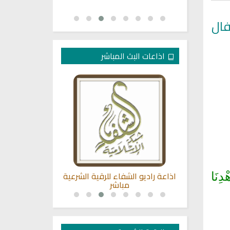
فال
اذاعات البث المباشر
لكريم بصوت
اذاعة راديو الشفاء للرقية الشرعية
القران الكريم
ْدِنَا
اد
مباشر
سعد 