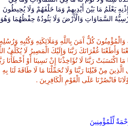
ِذْنِهِ يَعْلَمُ مَا بَيْنَ أَيْدِيهِمْ وَمَا خَلْفَهُمْ وَلَا يُحِيطُونَ
ْسِيُّهُ السَّمَاوَاتِ وَالْأَرْضَ وَلَا يَئُودُهُ حِفْظُهُمَا وَهُوَ
وَالْمُؤْمِنُونَ كُلٌّ آَمَنَ بِاللَّهِ وَمَلَائِكَتِهِ وَكُتُبِهِ وَرُسُلِهِ 
ا وَأَطَعْنَا غُفْرَانَكَ رَبَّنَا وَإِلَيْكَ الْمَصِيرُ لَا يُكَلِّفُ اللَّ
َا اكْتَسَبَتْ رَبَّنَا لَا تُؤَاخِذْنَا إِنْ نَسِينَا أَوْ أَخْطَأْنَا رَبَّن
َّذِينَ مِنْ قَبْلِنَا رَبَّنَا وَلَا تُحَمِّلْنَا مَا لَا طَاقَةَ لَنَا بِهِ
ْلَانَا فَانْصُرْنَا عَلَى الْقَوْمِ الْكَافِرِينَ .