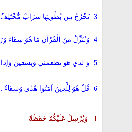
3- يَخْرُجُ مِن بُطُونِهَا شَرَابٌ مُّخْتَلِفٌ أَلْوَانُهُ فِيهِ شِفَاء لِلنَّاسِ
4- وَنُنَزِّلُ مِنَ الْقُرْآنِ مَا هُوَ شِفَاء وَرَحْمَةٌ لِّلْمُؤْمِنِينً
5- والذي هو يطعمني ويسقين وإذا مرضت فهو يشفين
6- قُلْ هُوَ لِلَّذِينَ آمَنُوا هُدًى وَشِفَاءٌ .
--------------------------
1 - وَيُرْسِلُ عَلَيْكُمْ حَفَظَةً