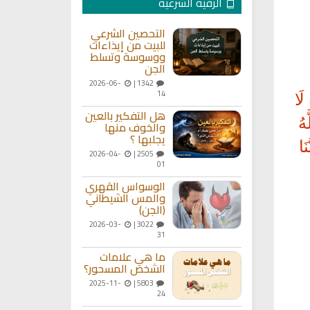
الرقية الشرعية
التحصين الشرعي
للبيت من إيذاءات
ووسوسة وتسلط
الجن
2026-06-
1342 |
14
لَا
هل التفكير بالعين
هُ
والخوف منها
يجلبها ؟
َا
2026-04-
2505 |
01
الوسواس القهري
والمس الشيطاني
(الجن)
2026-03-
3022 |
31
ما هي علامات
الشخص المسحور؟
2025-11-
5803 |
24