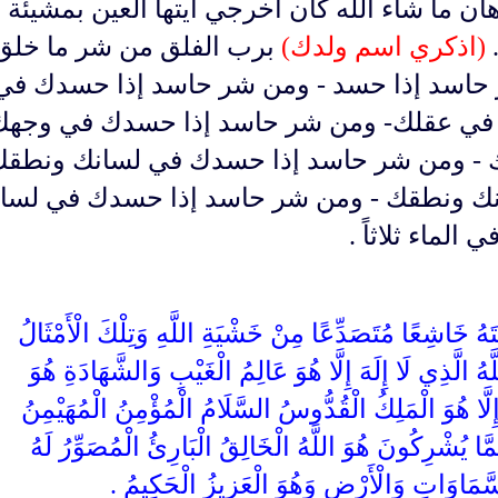
ان ما شاء الله كان اخرجي أيتها العين بمشيئة 
.
(اذكري اسم ولدك)
برب الفلق من شر ما خلق
حاسد إذا حسد - ومن شر حاسد إذا حسدك في
في عقلك- ومن شر حاسد إذا حسدك في وجهك
 - ومن شر حاسد إذا حسدك في لسانك ونطقك
ك ونطقك - ومن شر حاسد إذا حسدك في لسا
لماء ثلاثاً .
يْتَهُ خَاشِعًا مُتَصَدِّعًا مِنْ خَشْيَةِ اللَّهِ وَتِلْكَ الْأَمْثَالُ
ّهُ الَّذِي لَا إِلَهَ إِلَّا هُوَ عَالِمُ الْغَيْبِ وَالشَّهَادَةِ هُوَ
إِلَّا هُوَ الْمَلِكُ الْقُدُّوسُ السَّلَامُ الْمُؤْمِنُ الْمُهَيْمِنُ
عَمَّا يُشْرِكُونَ هُوَ اللَّهُ الْخَالِقُ الْبَارِئُ الْمُصَوِّرُ لَهُ
ّمَاوَاتِ وَالْأَرْضِ وَهُوَ الْعَزِيزُ الْحَكِيمُ .