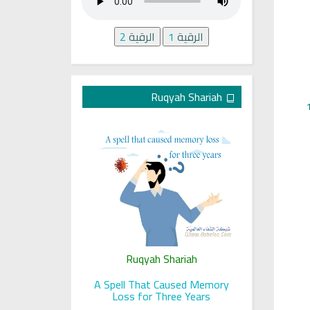
الرقية
1
الرقية
2
Ruqyah Shariah
ariah
Ruqyah Shariah
Ru
 her sight
A Spell That Caused Memory
A Jewish J
Loss for Three Years