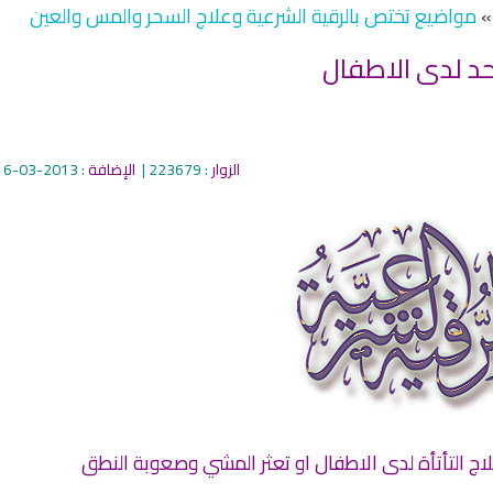
مواضيع تختص بالرقية الشرعية وعلاج السحر والمس والعين
الزوار
: 223679 |
الإضافة
: 2013-03-16
qyah Shariah
Ruqyah Shariah
inns Spell on a Woman
Sihir Jin Yahudi pada Seorang
اج التأتأة لدى الاطفال او تعثر المشي وصعوبة النطق
ة
Wanita