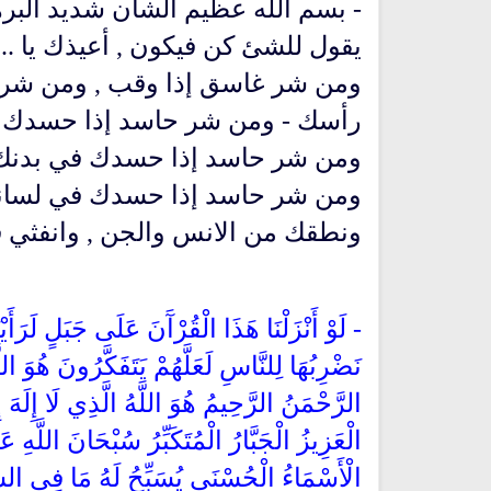
- بسم الله عظيم الشأن شديد البره
يقول للشئ كن فيكون , أعيذك يا ..
ومن شر غاسق إذا وقب , ومن شر 
رأسك - ومن شر حاسد إذا حسدك 
ومن شر حاسد إذا حسدك في بدنك
ومن شر حاسد إذا حسدك في لسان
ونطقك من الانس والجن , وانفثي في ا
- لَوْ أَنْزَلْنَا هَذَا الْقُرْآَنَ عَلَى جَبَلٍ لَرَأَ
نَضْرِبُهَا لِلنَّاسِ لَعَلَّهُمْ يَتَفَكَّرُونَ هُوَ اللَ
الرَّحْمَنُ الرَّحِيمُ هُوَ اللَّهُ الَّذِي لَا إِلَهَ 
الْعَزِيزُ الْجَبَّارُ الْمُتَكَبِّرُ سُبْحَانَ اللَّهِ 
الْأَسْمَاءُ الْحُسْنَى يُسَبِّحُ لَهُ مَا فِي السَ