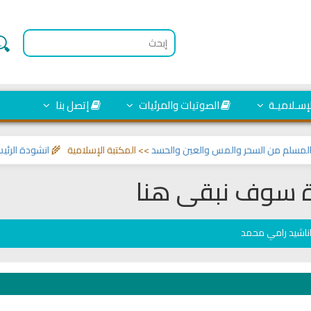
لإسـلاميـة
الصوتيات والمرئيات
إتصل بنا
 من السحر والمس والعين والحسد
>> المكتبة الإسلامية 🌾
انشودة الرئيس احمد
 سوف نبقى هنا
ناشيد رامي محمد