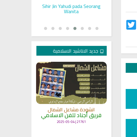
ll on a Woman
Sihir Jin Yahudi pada Seorang
Ruqyah S
Rashid Al Afasy Mp3 الرقية
Wanita
Twitter
Fac
جديد الاناشيد الاسلامية
انشودة
انشودة مشاعل الشمال
أنا
ة
فريق أجناد للفن الاسلامي
لاسلامي
19386 | 2025-04-09
21761 | 2025-05-04