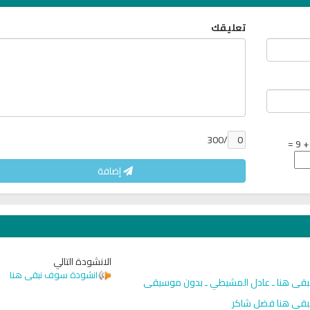
تعليقك
/300
إضافة
الانشودة التالي
انشودة سوف نبقى هنا
قى هنا ـ عادل المشيطي ـ بدون موسيقى
قى هنا فضل شاكر