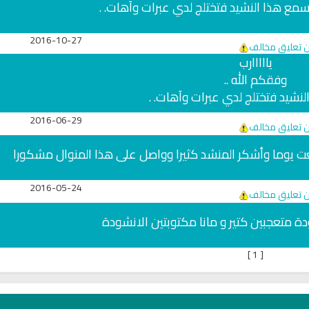
.اسمع هذا النشيد فتختلج لدي عبرات وآهات. .
2016-10-27
ن تعليق مخالف
يااااارب
وفقكم الله ..
نشيد فتختلج لدي عبرات وآهات. .
2016-06-29
ن تعليق مخالف
عت يوما وأشكر المنشد كثيرا وواصل على هذا المنوال مشكورا
2016-05-24
ن تعليق مخالف
ة متعجبين كتير و مانا مكتوبتين الانشودة
اوي
راديو الشيخ توفيق الصايغ للقران
القرآن الكريم مباشرة 
الكريم
ناصر القطام
]
1
[