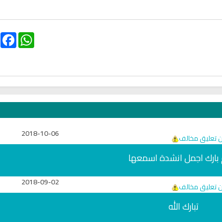
hariah Full Mishary
Ruqyah according to the Quran
Wh
and Sunnah to treat witchcraft,
Li
and the evil eye
الشرعية
ebook
WhatsApp
2018-10-06
ن تعليق مخالف
 بارك اجمل انشدة اسمعها
اقمار الهباري
2018-09-02
انشودة تلك أمي
ن تعليق مخالف
فريق أجناد للفن ا
أناشيد الأم
15308 | 2025-11-03
تبارك الله
3670 | 2026-03-30