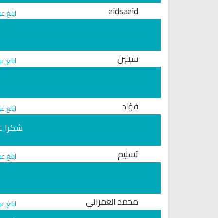
eidsaeid
ابلغ ع
سيلين
ابلغ ع
فؤاد
ابلغ ع
شكرا عل
ترجمة معاني القرآن صوت الى ال
التايلاندية
تسنيم
الترجمات الصوتية لمعاني
ابلغ ع
القرآن Mp3
6818 | 2024-05-29
لقرآن الكريم كاملاً الشيخ مشاري
العفاسي سهولة الاستماع
لقرآن كاملاً مشاري العفاسي
محمد العمراني
بجودة عالية
ابلغ ع
12624 | 2024-05-29