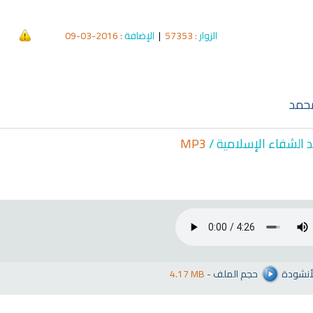
الزوار
: 57353
|
الإضافة
: 2016-03-09
حمد
د الشفاء الإسلا
مية /
MP3
لأنشودة
حجم الملف
-
4.17 MB
qyah Shariah
Ruqyah Shariah