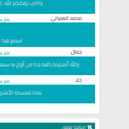
يااااارب وفقكم الله .
محمد العمراني
ابلغ ع
اسمع هذا ال
جمال
ابلغ ع
والله أنشودة رائعة جدا من أروع ما سم
حلا
ابلغ ع
لماذا لتمسكه الأنشود
اذاعة القران الكريم من نابلس بث
راديو الشيخ محمد صديق المنش
مباشر
للقران الكريم
إضافة تعليق