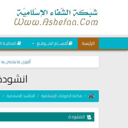
الرئيسة
أقســام المــوقـع
المكتبـة ا
أقوى ما يتحصن به المسلم
انشودة
مكتبة الصوتيات الإسلامية
الاناشيد الاسلامية
ا
الانشودة