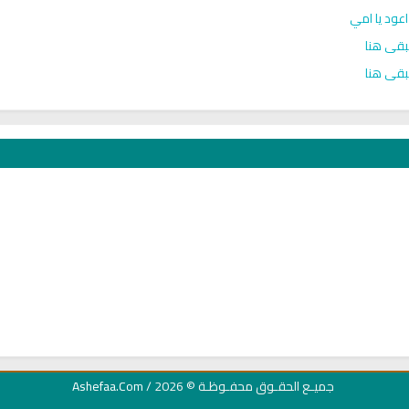
ود يا امي
قى هنا
قى هنا
جميـع الحقـوق محفـوظـة
© 2026 /
Ashefaa.Com