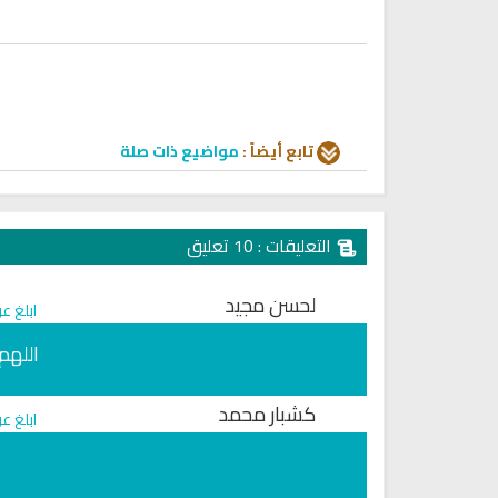
y Do You Feel at Peace When
Discover Islam and Muslims
stening to the Quran, Even If
religion!
You Don’t Understand It?
تابع أيضاً :
مواضيع ذات صلة
التعليقات : 10 تعليق
لحسن مجيد
ابلغ ع
اللهم
انشودة رثاء ابو حمزة
كشبار محمد
اناشيد ابراهيم الاحمد
ابلغ ع
انشودة الرئيس احمد الشرع
اناشيد ابراهيم الاحمد
16480 | 2025-03-19
1566 | 2026-06-20