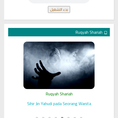
بدء التشغيل
Ruqyah Shariah
Ruqyah Shariah
 الرقية
Sihir Jin Yahudi pada Seorang Wanita