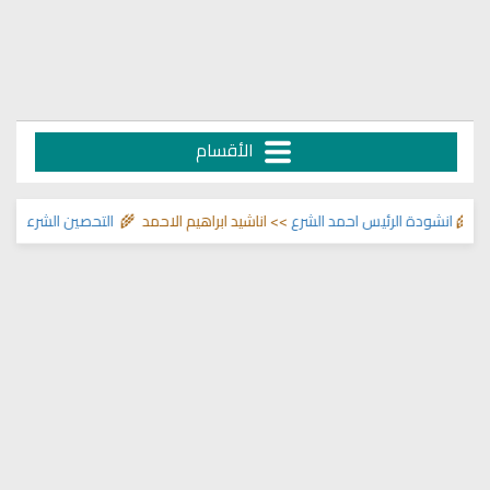
الأقسام
انشودة الرئيس احمد الشرع
>> اناشيد ابراهيم الاحمد 🌾
التحصين الشرعي للبيت