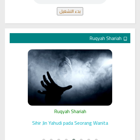
بدء التشغيل
Ruqyah Shariah
Ruqyah Shariah
 الرقية
Sihir Jin Yahudi pada Seorang Wanita