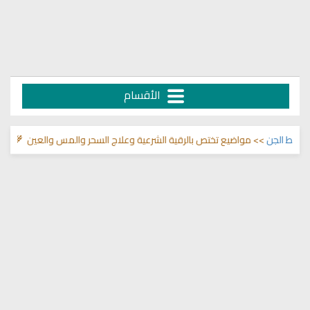
الأقسام
الجن
>> مواضيع تختص بالرقية الشرعية وعلاج السحر والمس والعين 🌾
قناة وشف