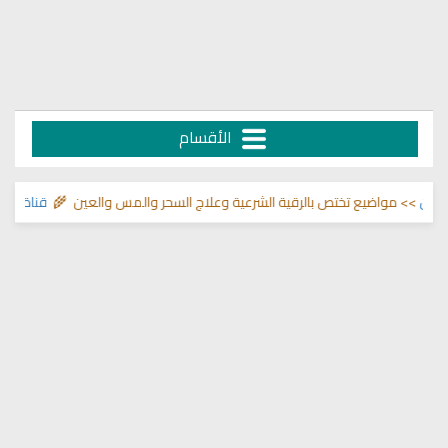
الأقسام
لما في الصدور
>> مواضيع تختص بالرقية الشرعية وعلاج السحر والمس والعين 