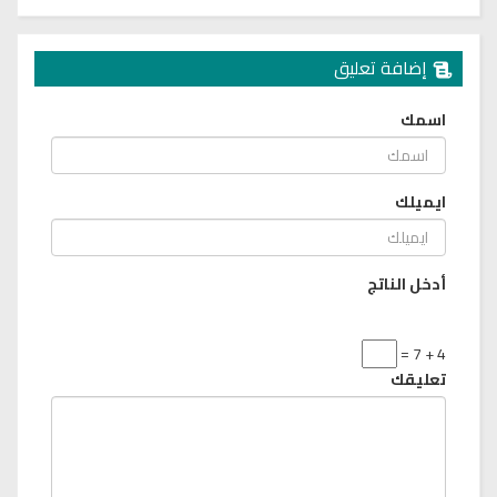
إضافة تعليق
اسمك
ايميلك
أدخل الناتج
4 + 7 =
تعليقك