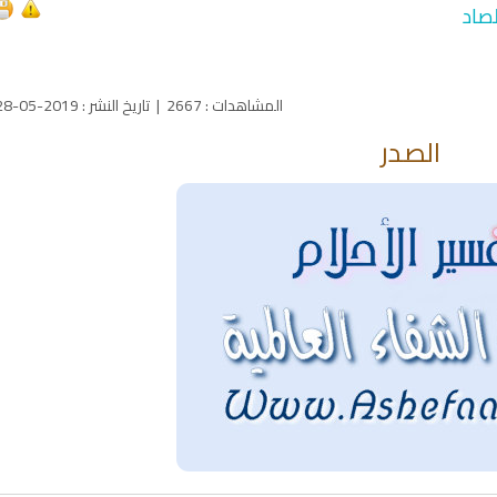
صاد
المشاهدات
:
2667
|
تاريخ النشر
:
2019-05-28
الصدر
qyah Shariah
Ruqyah Shariah
inns Spell on a Woman
Sihir Jin Yahudi pada Seorang
ة
Wanita