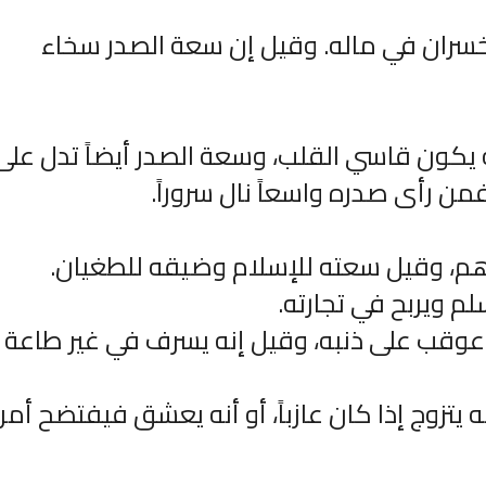
سران في ماله. وقيل إن سعة الصدر سخاء
 يكون قاسي القلب، وسعة الصدر أيضاً تدل على
من رأى صدره واسعاً نال سروراً.
الترجمة الصوتية لمعاني القرآن الى
ترجمة معاني القرآن ا
اللغة الفارسية
اللغة البرتغالي
هم، وقيل سعته للإسلام وضيقه للطغيان.
لغة
الترجمات الصوتية لمعاني
الترجمات الصوتية
القرآن Mp3
القرآن Mp3
م ويربح في تجارته.
11467 | 2024-05-29
12494 | 2024-05-29
عوقب على ذنبه، وقيل إنه يسرف في غير طاعة ا
يتزوج إذا كان عازباً، أو أنه يعشق فيفتضح أمر