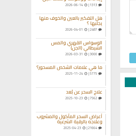
2026-06-14
1313 |
هل التفكير بالعين والخوف منها
يجلبها ؟
2026-04-01
2487 |
الوسواس القهري والمس
الشيطاني (الجن)
2026-03-31
3000 |
ما هي علامات الشخص المسحور؟
2025-11-24
5775 |
علاج السحر عن بُعد
2025-10-23
7562 |
أعراض السحر المأكول والمشروب
وعلاجه بالرقية الشرعية
2025-04-23
21664 |