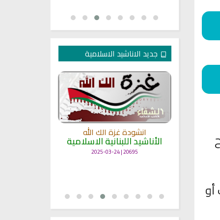
جديد الاناشيد الاسلامية
انشودة غزة الك الله
ح
الأناشيد اللبنانية الاسلامية
مل
انشودة حن
أناش
20695 | 2025-03-24
25719 | 2025-03-19
أو