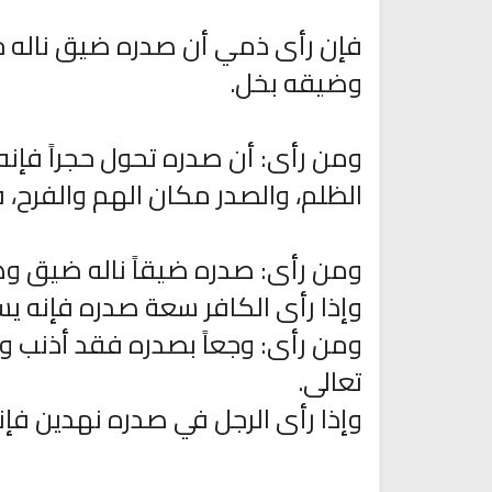
فإن رأى ذمي أن صدره ضيق ناله خ
وضيقه بخل.
ومن رأى: أن صدره تحول حجراً فإنه
الظلم، والصدر مكان الهم والفرح، ف
تلاوة جديدة للشيخ مشاري
ومن رأى: صدره ضيقاً ناله ضيق و
العفاسي تهتز لها القلوب
ترجمة معاني القرآن صوت الى ال
تلاوات منوعة
التاميلية
وإذا رأى الكافر سعة صدره فإنه يسل
الترجمات الصوتية لمعاني
13821 | 2024-05-29
القرآن Mp3
ومن رأى: وجعاً بصدره فقد أذنب و
7164 | 2024-05-29
تعالى.
وإذا رأى الرجل في صدره نهدين فإنه 