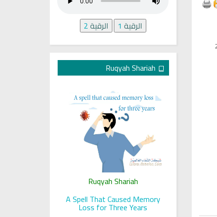
الرقية
1
الرقية
2
Ruqyah Shariah
ariah
Ruqyah Shariah
Ru
 her sight
A Spell That Caused Memory
A Jewish J
Loss for Three Years