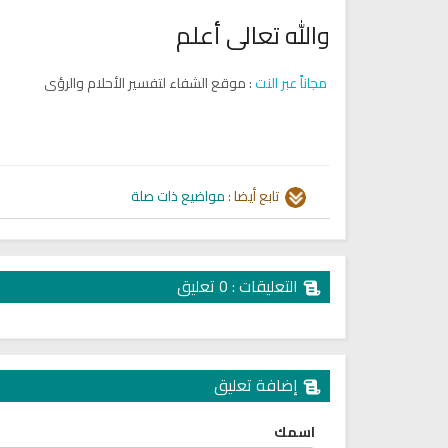
والله تعالى أعلم
مجاناً عبر النت
: موقع الشفاء لتفسير الأحلام والرؤى
تابع أيضا :
مواضيع ذات صلة
راديو لتفسير القرآن الكريم مباشر
القران الكريم مجود بصوت الش
التعليقات : 0 تعليق
عبد الباسط
إضافة تعليق
اسمك