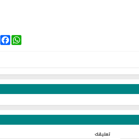
ebook
WhatsApp
يخ
راديو الشيخ عبد الرشيد صوفي
راديو الشبكة الاسلامية
للقران الكريم
مصر بث مباش
تعليقك