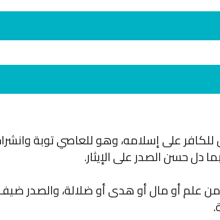
 للكافر على إسلامه، وهو للعاصي توبة وانشرا
انشودة لم الش
انشودة مشاعل الشمال
أناشيد غزة
ما دل حسن الصدر على الإيثار.
فريق أجناد للفن الاسلامي
ي
19375 | 2025-04-09
21752 | 2025-05-04
من علم أو مال أو هدى أو ضلالة، والصدر ضيف 
.