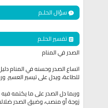
سؤال الحلـم
تفسير الحلـم
الصدر في المنام
اتساع الصدر وحسنه في المنام دليل
اقمار الهبارية
للطاعة، ويدل على تيسير العسير. ورب
انشودة تلك أمي
فريق أجناد للفن الاسلام
أناشيد الأم
15299 | 2025-11-03
3655 | 2026-03-30
وربما دل الصدر على ما يكتمه فيه 
زوجة أو منصب، وضيق الصدر ضلالة