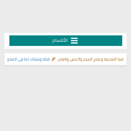
الأقسام
ية الشرعية وعلاج السحر والمس والعين 🌾
قناة وشفاء لما في الصدور
>> دليل 