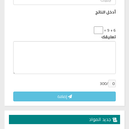
أدخل الناتج
6 + 9 =
تعليقك
/300
إضافة
جديد المواد