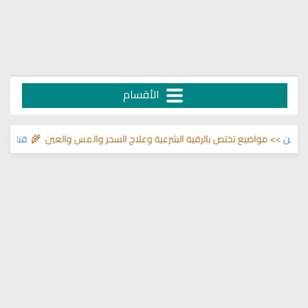
الأقسام
ن
>> مواضيع تختص بالرقية الشرعية وعلاج السحر والمس والعين 🌾
قناة وشفاء 