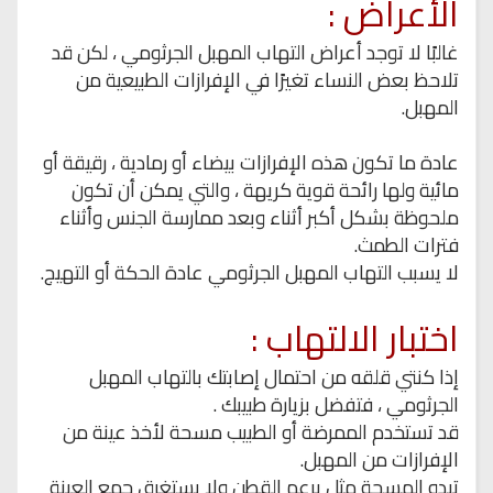
الأعراض :
غالبًا لا توجد أعراض التهاب المهبل الجرثومي ، لكن قد
تلاحظ بعض النساء تغيرًا في الإفرازات الطبيعية من
المهبل.
عادة ما تكون هذه الإفرازات بيضاء أو رمادية ، رقيقة أو
مائية ولها رائحة قوية كريهة ، والتي يمكن أن تكون
ملحوظة بشكل أكبر أثناء وبعد ممارسة الجنس وأثناء
فترات الطمث.
لا يسبب التهاب المهبل الجرثومي عادة الحكة أو التهيج.
اختبار الالتهاب :
إذا كنتي قلقه من احتمال إصابتك بالتهاب المهبل
الجرثومي ، فتفضل بزيارة طبيبك .
قد تستخدم الممرضة أو الطبيب مسحة لأخذ عينة من
الإفرازات من المهبل.
تبدو المسحة مثل برعم القطن ولا يستغرق جمع العينة