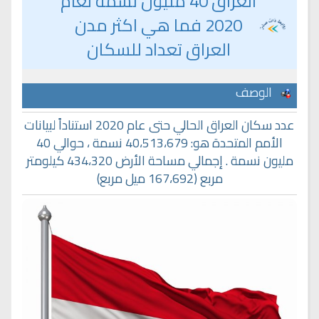
العراق 40 مليون نسمة لعام
2020 فما هي اكثر مدن
العراق تعداد للسكان
الوصف
عدد سكان العراق الحالي حتى عام 2020 استناداً لبيانات
الأمم المتحدة هو: 40،513،679 نسمة ، حوالي 40
مليون نسمة . إجمالي مساحة الأرض 434،320 كيلومتر
مربع (167،692 ميل مربع)