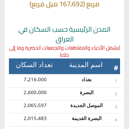
مربع (167،692 ميل مربع)
المدن الرئيسية حسب السكان في
العراق
(يشمل الأحياء والمقاطعات والتجمعات الحضرية وما إلى
ذلك)
اسم المدينة
تعداد السكان
#
بغداد
7،216،000
1
البصرة
2،600،000
2
الموصل الجديدة
2،065،597
3
البصرة القديمة
2،015،483
4