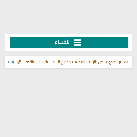
الأقسام
واضيع تختص بالرقية الشرعية وعلاج السحر والمس والعين 🌾
قناة وشفاء لما ف