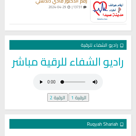
رقم الدكتور فادي دندشلي
2024-04-29
13731 |
راديو الشفاء للرقية
راديو الشفاء للرقية مباشر
الرقية
1
الرقية
2
Ruqyah Shariah