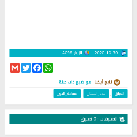
2020-10-30
الزوار
4098
Gmail
Twitter
Facebook
WhatsApp
تابع أيضا :
مواضيع ذات صلة
العراق
,
عدد_السكان
,
مساحة_الدول
,
التعليقات : 0 تعليق