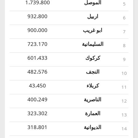
الموصل
1،739،800
5
اربيل
932،800
6
ابو غريب
900،000
7
السليمانية
723.170
8
كركوك
601،433
9
النجف
482،576
10
كربلاء
43،450
11
الناصرية
400،249
12
العمارة
323،302
13
الديوانية
318،801
14