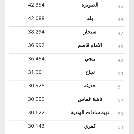
الصويرة
42،354
45
بلد
42،088
46
سنجار
38،294
47
الامام قاسم
36،992
48
بيجي
36،454
49
نجاح
31،901
50
حديثة
30،925
51
ناهية غماس
30،909
52
نهية سادات الهندية
30،622
53
كفري
30،143
54