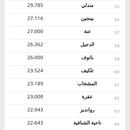
مندلي
29،785
55
بينجين
27،116
56
عنة
27،000
57
الدجيل
26،362
58
باتوف
26،000
59
تلكيف
23.524
60
المشخاب
23،189
61
عقرة
23،000
62
روانديز
22،943
63
ناحية الشنافية
22،643
64