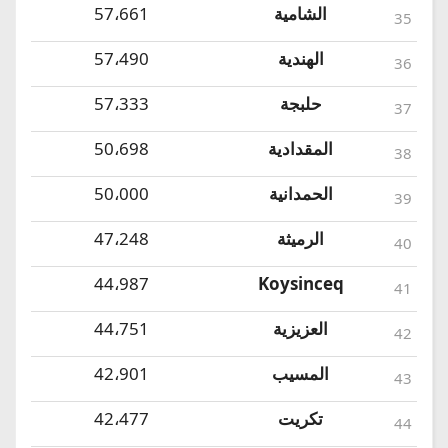
الشامية
57،661
35
الهندية
57،490
36
حلبجة
57،333
37
المقدادية
50،698
38
الحمدانية
50،000
39
الرميثة
47،248
40
44،987
Koysinceq
41
العزيزية
44،751
42
المسيب
42،901
43
تكريت
42،477
44