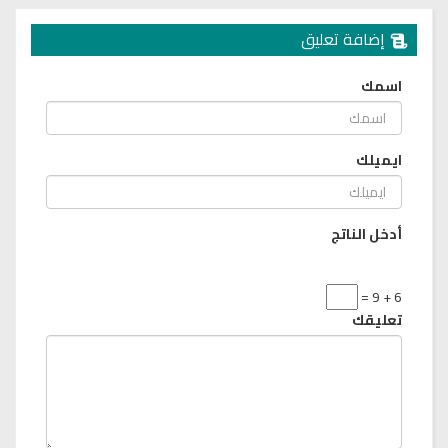
إضافة تعليق
اسمك
ايميلك
أدخل الناتج
6 + 9 =
تعليقك