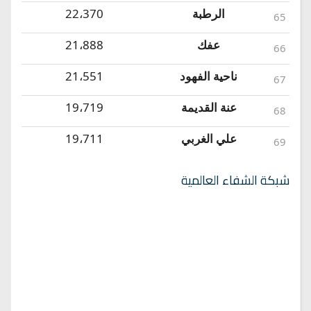
الرطبة
22،370
65
عفك
21،888
66
ناحية الفهود
21،551
67
عنة القديمة
19،719
68
علي الغربي
19،711
69
شبكة الشفاء العالمية