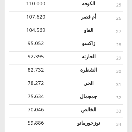
الكوفة
110.000
25
أم قصر
107،620
26
الفاو
104.569
27
زاكسو
95.052
28
الحارثة
92،395
29
الشطرة
82.732
30
الحي
78،272
31
جمجمال
75،634
32
الخالص
70،046
33
توزخورماتو
59،886
34