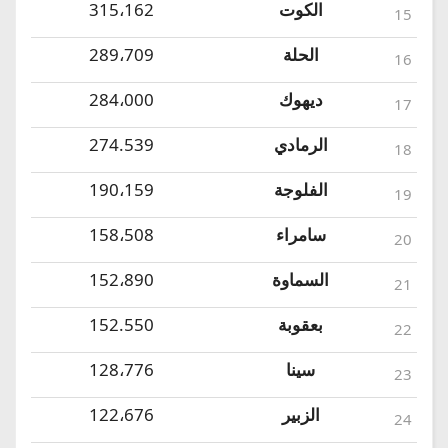
الكوت
315،162
15
الحلة
289،709
16
ديهوك
284،000
17
الرمادي
274.539
18
الفلوجة
190،159
19
سامراء
158،508
20
السماوة
152،890
21
بعقوبة
152.550
22
سينا
128،776
23
الزبير
122،676
24