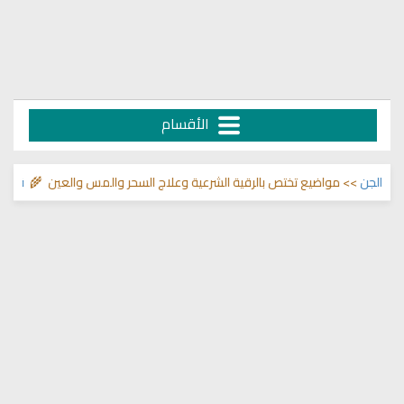
الأقسام
لجن
>> مواضيع تختص بالرقية الشرعية وعلاج السحر والمس والعين 🌾
قناة وشفا