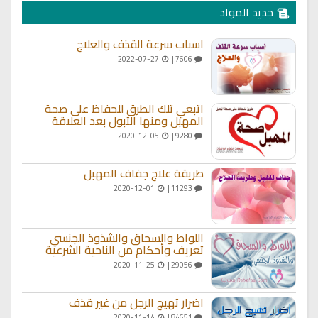
جديد المواد
اسباب سرعة القذف والعلاج
2022-07-27
7606 |
اتبعي تلك الطرق للحفاظ على صحة
المهبل ومنها التبول بعد العلاقة
2020-12-05
9280 |
طريقة علاج جفاف المهبل
2020-12-01
11293 |
اللواط والسحاق والشذوذ الجنسي
تعريف وأحكام من الناحية الشرعية
2020-11-25
29056 |
اضرار تهيج الرجل من غير قذف
2020-11-14
84651 |