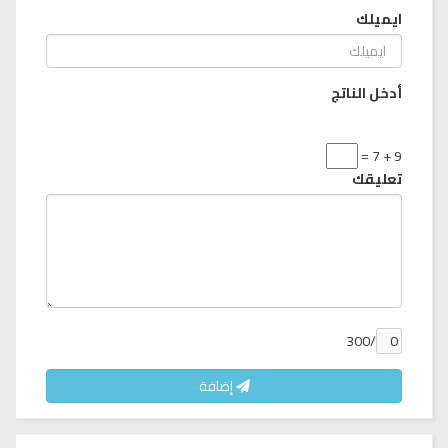
ايميلك
أدخل الناتج
9 + 7 =
تعليقك
/300
إضافة