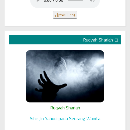
بدء التشغيل
Ruqyah Shariah
Ruqyah Shariah
 الرقية
Sihir Jin Yahudi pada Seorang Wanita