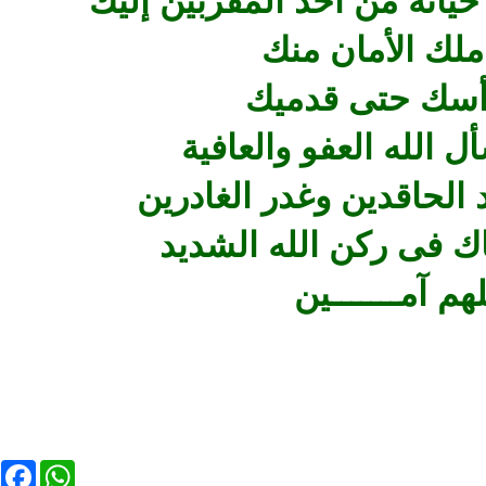
خيانة من أحد المقربين إليك
 ملك الأمان منك
أسك حتى قدميك
أل الله العفو والعافية
 الحاقدين وغدر الغادرين
ك فى ركن الله الشديد
لهم آمـــــــين
بة
راديو فتاوى اسلامية بث مباشر
راديو مباشر للقران ال
الشيخ ابو بكر ال
ebook
WhatsApp