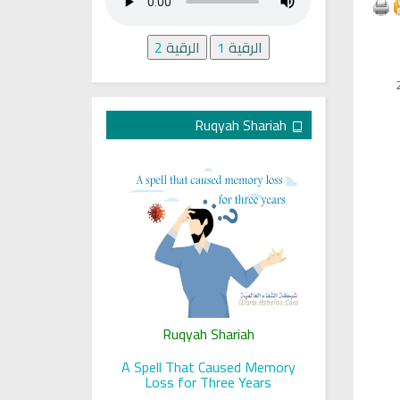
الرقية
1
الرقية
2
Ruqyah Shariah
ariah
Ruqyah Shariah
Ru
 her sight
A Spell That Caused Memory
A Jewish J
Loss for Three Years