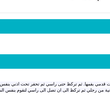
انشودة لم الش
انشودة مشاعل الشمال
أناشيد غزة
فريق أجناد للفن الاسلامي
ي
19343 | 2025-04-09
21715 | 2025-05-04
تحت قدمي بفمها. ثم تركظ حتى راسي ثم تحفر تحت اذني بنفس
تانية من رجلي ثم تركظ الى ان تصل الى راسي لتقوم بنفس ال