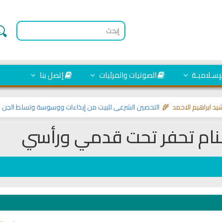
لإسـلاميـة
الصوتيات والمرئيات
إتصل بنا
اهيم الاحمد 🌾
التحصين الشرعي للبيت من إيذاءات ووسوسة وتسلط الجن
>> مواض
منام تحفر تحت قدمي ورأسي