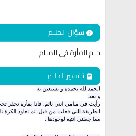
سؤال الحلـم
حلم الفأرة في المنام
تفسير الحلـم
الحمد لله نحمده و نستعين به
اقمار الهبارية
انشودة تلك أمي
و بعد.
فريق أجناد للفن الاسلام
أناشيد الأم
رأيت في منامي انني نائم. فاذا بفأرة تحفر 
15271 | 2025-11-03
3612 | 2026-03-30
الطريقة التي فعلت من قبل. ثم تعاود الكرة 
مما جعلني انتبه لوجودها .