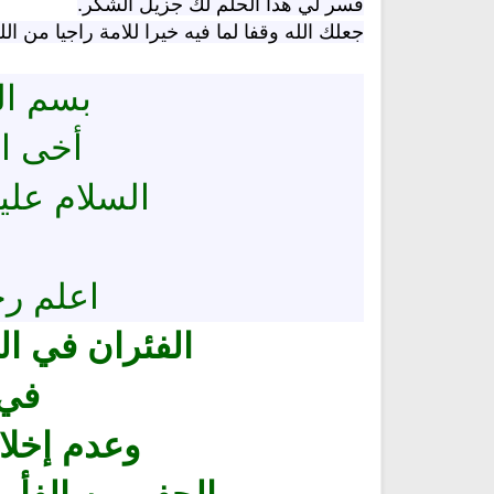
فسر لي هدا الحلم لك جزيل الشكر.
جعلك الله وقفا لما فيه خيرا للامة راجيا من الل
بسم ال
أخى الكري
السلام علي
تلاوة جديدة للشيخ مشاري
العفاسي تهتز لها القلوب
ترجمة معاني القرآن صوت الى ال
تلاوات منوعة
التاميلية
اعلم رح
الترجمات الصوتية لمعاني
13797 | 2024-05-29
القرآن Mp3
الفئران في ال
7149 | 2024-05-29
في 
وعدم إخلا