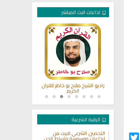
اذاعات البث المباشر
كريم بصوت
راديو الشيخ صلاح بو خاطر للقران
القران الكريم
شاطري
الكريم
ماهر 
الرقية الشرعية
التحصين الشرعي للبيت من
Twitter
Fac
إيذاءات ووسوسة وتسلط الجن