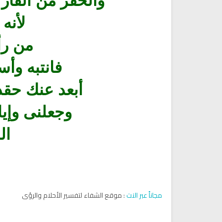
والحفر من الفأر 
لأنه
من ر
فانتبه وأس
أبعد عنك حقد
وجعلنى وإيا
ال
راديو الشيخ يحيى حوى للقران
إذاعة مباشرة لسير حياة الصحا
الكريم
رضوان الله عليهم
مجاناً عبر النت
: موقع الشفاء لتفسير الأحلام والرؤى