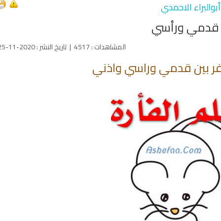
بوالبراء الاحمدي
حت قدمي ورأسي
المشاهدات
:
4517
|
تاريخ النشر
:
2020-11-25
تفر بين قدمي وراسي واذني
qyah Shariah
Ruqyah Shariah
inns Spell on a Woman
Sihir Jin Yahudi pada Seorang
ة
Wanita