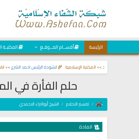
الرئيسة
أقســام المــوقـع
المكتبـة ا
العين والحسد
>> المكتبة الإسلامية 🌾
انشودة الرئيس احمد الشرع
>> اناشيد ابر
حلم الفأرة في ال
تفسير الاحلام
الشيخ أبوالبراء الاحمدي
المادة