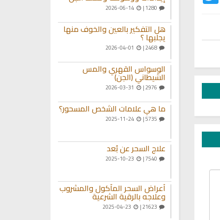
2026-06-14
1280 |
هل التفكير بالعين والخوف منها
يجلبها ؟
2026-04-01
2468 |
الوسواس القهري والمس
الشيطاني (الجن)
2026-03-31
2976 |
ما هي علامات الشخص المسحور؟
2025-11-24
5735 |
علاج السحر عن بُعد
2025-10-23
7540 |
أعراض السحر المأكول والمشروب
وعلاجه بالرقية الشرعية
2025-04-23
21623 |