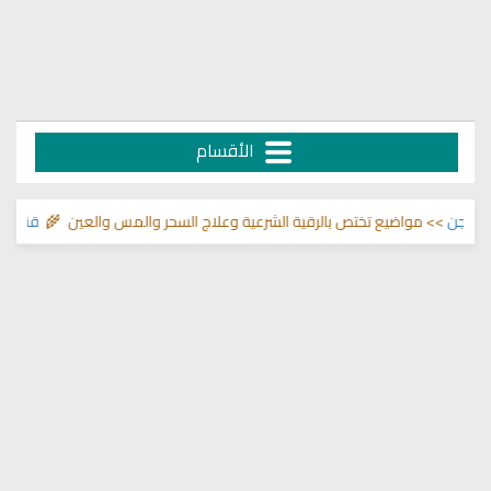
الأقسام
>> مواضيع تختص بالرقية الشرعية وعلاج السحر والمس والعين 🌾
قناة وشفاء ل