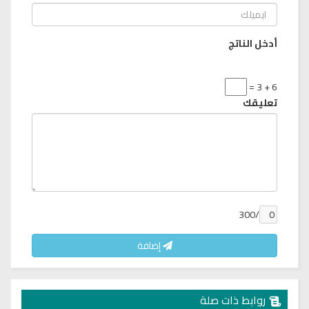
أدخل الناتج
6 + 3 =
تعليقك
/300
إضافة
روابط ذات صلة