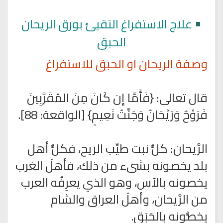
•
علاج الاستفراغ التقيئ بورق الريحان
الحبق
وصفة الريحان او الحبق للاستفراغ
قال تعالى: {فَأَمَّا إن كَانَ مِنَ المُقَرَّبِينَ
فَرَوْحٌ وَرَيْحَانٌ وَجَنَّتُ نَعِيمٍ} [الواقعة: 88].
الرَّيحان: كلُّ نبت طيِّب الريح، فكلُّ أهل
بلد يخصونه بشىء من ذلك، فأهلُ الغرب
يخصونه بالآس، وهو الذي يعرِفُه العرب
من الرَّيحان، وأهلُ العراق والشام
يخصُّونه بالحَبَق.