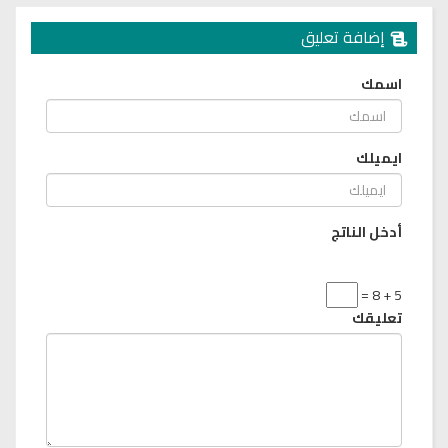
إضافة تعليق
اسمك
ايميلك
أدخل الناتج
5 + 8 =
تعليقك