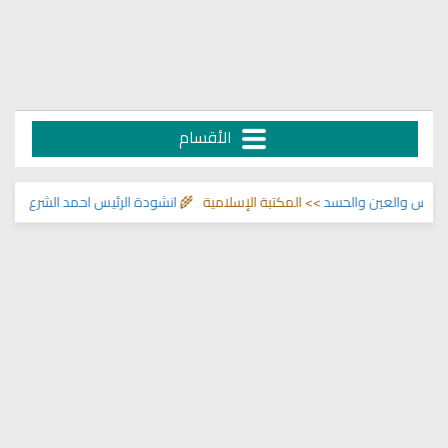
الأقسام
 والعين والحسد
>> المكتبة الإسلامية 🌾
انشودة الرئيس احمد الشرع
>> اناشيد ا