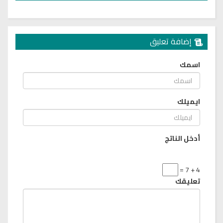
إضافة تعليق
اسمك
ايميلك
أدخل الناتج
4 + 7 =
تعليقك