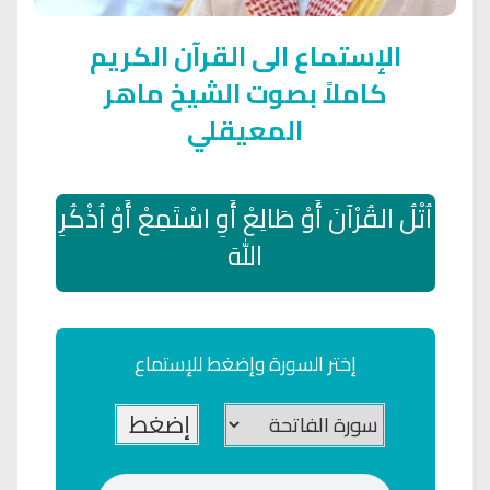
الإستماع الى القرآن الكريم
كاملاً بصوت الشيخ ماهر
المعيقلي
اُتْلُ القُرْآنَ أَوْ طَالِعْ أَوِ اسْتَمِعْ أَوْ اُذْكُرِ
اللهَ
إختر السورة وإضغط للإستماع