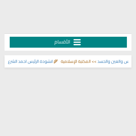
الأقسام
 والعين والحسد
>> المكتبة الإسلامية 🌾
انشودة الرئيس احمد الشرع
>> اناشيد ا