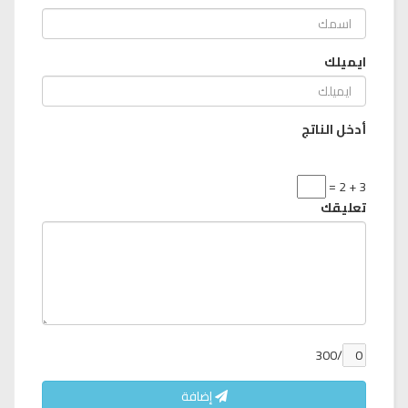
ايميلك
أدخل الناتج
3 + 2 =
تعليقك
/300
إضافة