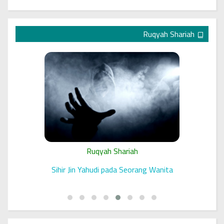
Ruqyah Shariah
Ruqyah Shariah
 الرقية
Sihir Jin Yahudi pada Seorang Wanita