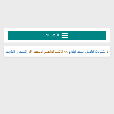
الأقسام
انشودة الرئيس احمد الشرع
>> اناشيد ابراهيم الاحمد 🌾
التحصين الشرعي للبيت م