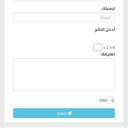
ايميلك
أدخل الناتج
6 + 2 =
تعليقك
/300
إضافة