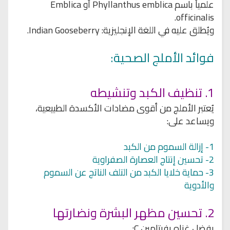
علمياً باسم Phyllanthus emblica أو Emblica
officinalis.
ويُطلق عليه في اللغة الإنجليزية: Indian Gooseberry.
فوائد الأملج الصحية:
1. تنظيف الكبد وتنشيطه
يُعتبر الأملج من أقوى مضادات الأكسدة الطبيعية،
ويساعد على:
1- إزالة السموم من الكبد
2- تحسين إنتاج العصارة الصفراوية
3- حماية خلايا الكبد من التلف الناتج عن السموم
والأدوية
2. تحسين مظهر البشرة ونضارتها
بفضل غناه بفيتامين C: