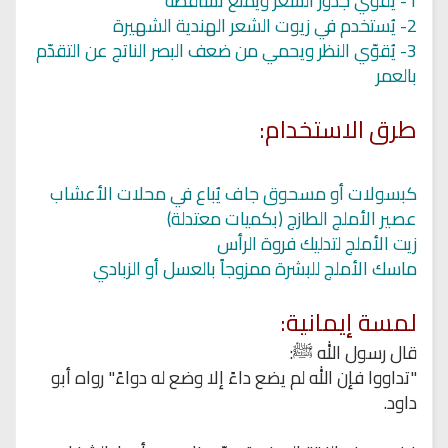
1- يقوي جذور الشعر ويمنع تساقطه
2- يُستخدم في زيوت الشعر الهندية الشهيرة
3- يُقوّي النظر ويحمي من ضعف البصر الناتج عن التقدّم
بالعمر
طرق الاستخدام:
كبسولات أو مسحوق جاف يُباع في محلات الأعشاب
عصير الأملج الطازج (بكميات معتدلة)
زيت الأملج لتدليك فروة الرأس
ماسك الأملج للبشرة ممزوجاً بالعسل أو الزبادي
لمسة إيمانية:
قال رسول الله ﷺ:
"تداووا فإن الله لم يضع داءً إلا وضع له دواءً" رواه أبو
داود.