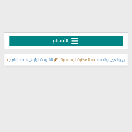
الأقسام
والعين والحسد
>> المكتبة الإسلامية 🌾
انشودة الرئيس احمد الشرع
>> اناشيد اب