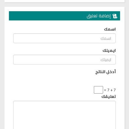
إضافة تعليق
اسمك
ايميلك
أدخل الناتج
7 + 7 =
تعليقك