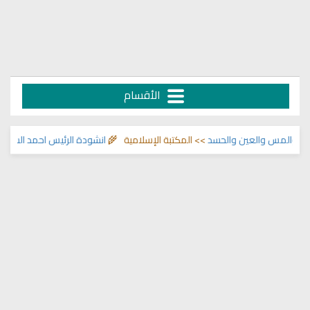
الأقسام
المس والعين والحسد
>> المكتبة الإسلامية 🌾
انشودة الرئيس احمد الشرع
>> انا