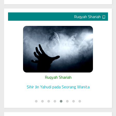
Ruqyah Shariah
Ruqyah Shariah
A Jewish Jinns Spell on a Woman