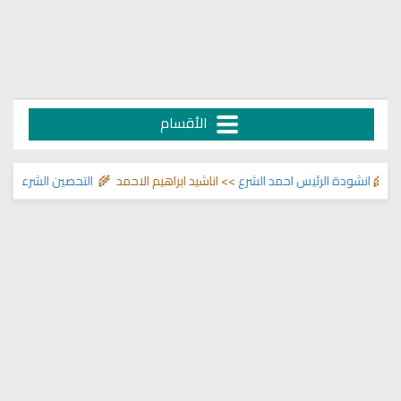
الأقسام
انشودة الرئيس احمد الشرع
>> اناشيد ابراهيم الاحمد 🌾
التحصين الشرعي للبيت 