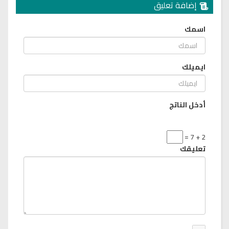
إضافة تعليق
اسمك
ايميلك
أدخل الناتج
2 + 7 =
تعليقك