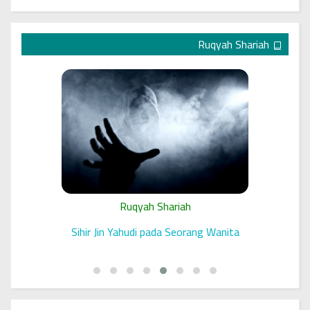
Ruqyah Shariah
Ruqyah Shariah
A Jewish Jinns Spell on a Woman