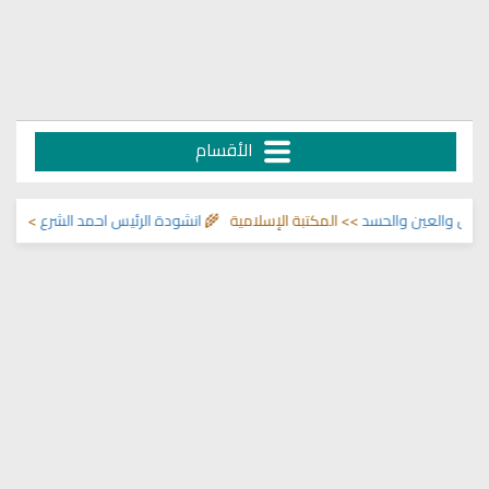
الأقسام
العين والحسد
>> المكتبة الإسلامية 🌾
انشودة الرئيس احمد الشرع
>> اناشيد ابر