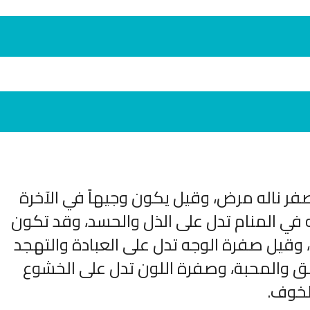
فر ناله مرض، وقيل يكون وجيهاً في الآخرة
انشودة لم الش
انشودة مشاعل الشمال
أناشيد غزة
في المنام تدل على الذل والحسد، وقد تكون
فريق أجناد للفن الاسلامي
ي
19375 | 2025-04-09
21755 | 2025-05-04
، وقيل صفرة الوجه تدل على العبادة والتهجد
عشق والمحبة، وصفرة اللون تدل على الخشوع
الخوف.