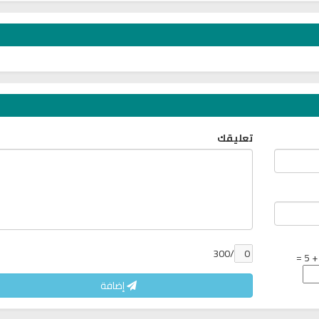
تعليقك
ث
راديو الشيخ صلاح الهاشم للقران
إذاعة مباشرة لسير حيا
الكريم
رضوان الله علي
/300
إضافة