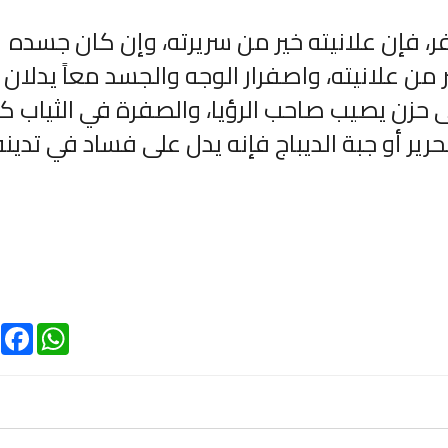
فإن علانيته خير من سريرته، وإن كان جسده
من علانيته، واصفرار الوجه والجسد معاً يدلان
 حزن يصيب صاحب الرؤيا، والصفرة في الثياب ك
ير أو جبة الديباج فإنه يدل على فساد في تدينه
الترجمة الصوتية لمعاني القرآن الى
ترجمة معاني القرآن ا
اللغة الفارسية
اللغة البرتغالي
لغة
الترجمات الصوتية لمعاني
الترجمات الصوتية
القرآن Mp3
القرآن Mp3
11467 | 2024-05-29
12497 | 2024-05-29
ebook
WhatsApp