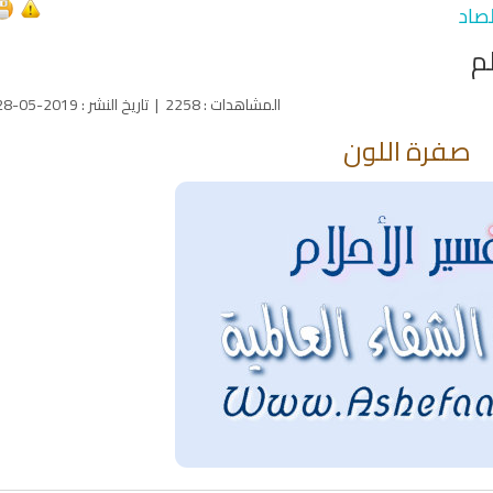
صاد
لم
المشاهدات
:
2258
|
تاريخ النشر
:
2019-05-28
صفرة اللون
qyah Shariah
Ruqyah Shariah
inns Spell on a Woman
Sihir Jin Yahudi pada Seorang
ة
Wanita