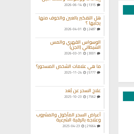
2026-06-14
1315 |
هل التفكير بالعين والخوف منها
يجلبها ؟
2026-04-01
2487 |
الوسواس القهري والمس
الشيطاني (الجن)
2026-03-31
3001 |
ما هي علامات الشخص المسحور؟
2025-11-24
5777 |
علاج السحر عن بُعد
2025-10-23
7562 |
أعراض السحر المأكول والمشروب
وعلاجه بالرقية الشرعية
2025-04-23
21664 |