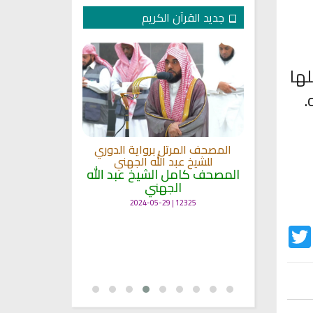
جديد القرآن الكريم
لها
.
لكريم الى
المصحف المرتل برواية الدوري
ة
للشيخ عبد الله الجهني
المصحف المرت
 لمعاني
المصحف كامل الشيخ عبد الله
للشيخ عث
الجهني
القرآن بصو
ال
12325 | 2024-05-29
7136 | 2024-05-29
Twitter
Fac