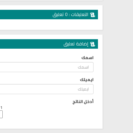
التعليقات : 0 تعليق
إضافة تعليق
اسمك
ايميلك
البث المباشر للقران الكريم بصوت
راديو الشيخ احمد العجمي الب
الشيخ فارس عباد
المباشر
أدخل الناتج
1 + 5 =