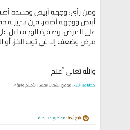
ومن رأى: وجهه أبيض وجسده أصفر، 
أبيض ووجهه أصفر، فإن سريرته خير 
على المرض، وصفرة الوجه دليل على
مرض وضعف إلا في ثوب الخز، أو الحر
تلاوة جديدة للشيخ مشاري
والله تعالى أعلم
العفاسي تهتز لها القلوب
ترجمة معاني القرآن صوت الى ال
تلاوات منوعة
التاميلية
الترجمات الصوتية لمعاني
13829 | 2024-05-29
القرآن Mp3
مجاناً عبر النت
: موقع الشفاء لتفسير الأحلام والرؤى
7164 | 2024-05-29
تابع أيضا :
مواضيع ذات صلة