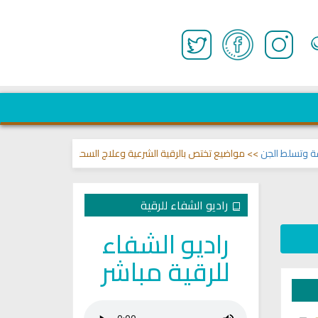
سلط الجن
>> مواضيع تختص بالرقية الشرعية وعلاج السحر والمس والعين 🌾
قناة
راديو الشفاء للرقية
راديو الشفاء
للرقية مباشر