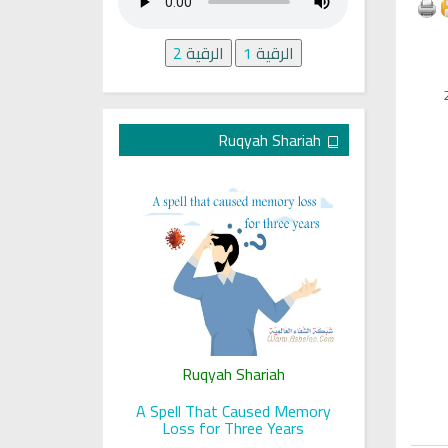
الرقية
1
الرقية
2
Ruqyah Shariah
ariah
Ruqyah Shariah
Ru
 her sight
A Spell That Caused Memory
A Jewish J
Loss for Three Years