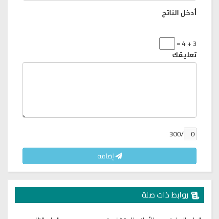
أدخل الناتج
3 + 4 =
تعليقك
/300
إضافة
روابط ذات صلة