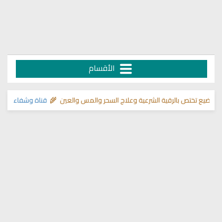
الأقسام
ص بالرقية الشرعية وعلاج السحر والمس والعين 🌾
قناة وشفاء لما في الصدور