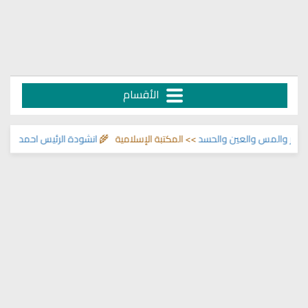
الأقسام
ر والمس والعين والحسد
>> المكتبة الإسلامية 🌾
انشودة الرئيس احمد الشرع
>> 