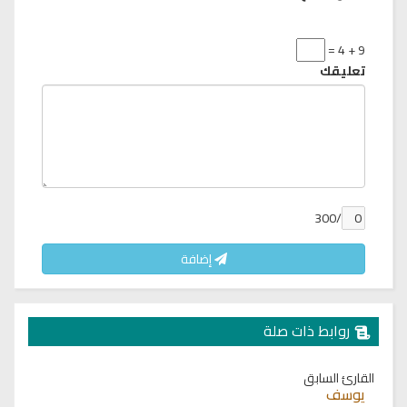
9 + 4 =
تعليقك
/300
إضافة
روابط ذات صلة
القارئ السابق
يوسف