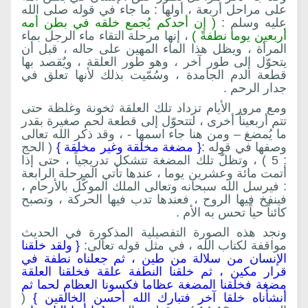
على مراحل أربعة ، أولها : ما جاء في قوله صلى الله
عليه وسلم :
( إن أحدكم يُجمع خلقه في بطن أمه
أربعين يوما نطفةً )
، إنها مرحلة التقاء ماء الرجل بماء
المرأة ، ويظل هذا الماء المهين على حاله ، قبل أن
يتحوّل إلى طور آخر ، وهو طور العلقة ، ويٌقصد بها
قطعة الدم الجامدة ، وسُمّيت بذلك لأنها تعلق في
جدار الرحم .
ومع مرور الأيام تزداد تلك العلقة ثخونة وغلظة حتى
تتم أربعيناً أخرى ، لتتحوّل إلى قطعة لحم صغيرة بقدر
ما يُمضغ – ومن هنا جاء اسمها - ، وقد ذكر الله تعالى
وصفها في قوله :
{ مضغة مخلقة وغير مخلقة }
( الحج
: 5 ) ، وتظلّ تلك المضغة تتشكل تدريجياً ، حتى إذا
أتمت مائة وعشرين يوما ، عندها تأتي المرحلة الرابعة
: فيرسل الله سبحانه وتعالى الملك الموكّل بالأرحام ،
فينفخ فيها الروح ، فعندها تدب فيها الحركة ، وتصبح
كائناً حياً تحس به الأم .
ونجد هذه الصورة التفصيلية المذكورة في الحديث
مواقفة لكتاب الله ، في مثل قوله تعالى:
{ ولقد خلقنا
الإنسان من سلالة من طين ، ثم جعلناه نطفة في
قرار مكين ، ثم خلقنا النطفة علقة فخلقنا العلقة
مضغة فخلقنا المضغة عظاما فكسونا العظام لحما ثم
أنشأناه خلقا آخر فتبارك الله أحسن الخالقين }
(