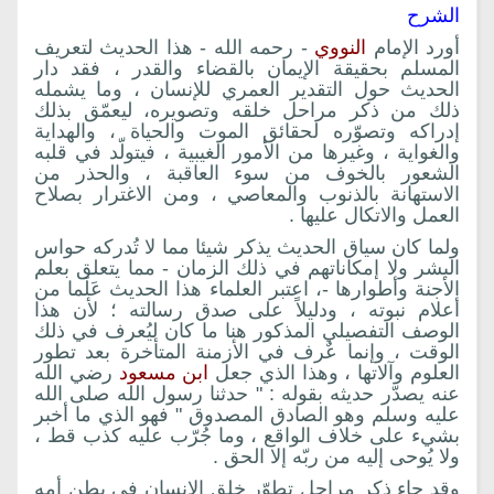
الشرح
أورد الإمام
النووي
- رحمه الله - هذا الحديث لتعريف
المسلم بحقيقة الإيمان بالقضاء والقدر ، فقد دار
الحديث حول التقدير العمري للإنسان ، وما يشمله
ذلك من ذكر مراحل خلقه وتصويره، ليعمّق بذلك
إدراكه وتصوّره لحقائق الموت والحياة ، والهداية
والغواية ، وغيرها من الأمور الغيبية ، فيتولّد في قلبه
الشعور بالخوف من سوء العاقبة ، والحذر من
الاستهانة بالذنوب والمعاصي ، ومن الاغترار بصلاح
العمل والاتكال عليها .
ولما كان سياق الحديث يذكر شيئا مما لا تُدركه حواس
البشر ولا إمكاناتهم في ذلك الزمان - مما يتعلق بعلم
الأجنة وأطوارها -، اعتبر العلماء هذا الحديث عَلَما من
أعلام نبوته ، ودليلاً على صدق رسالته ؛ لأن هذا
الوصف التفصيلي المذكور هنا ما كان ليُعرف في ذلك
الوقت ، وإنما عٌرف في الأزمنة المتأخرة بعد تطور
العلوم وآلاتها ، وهذا الذي جعل
ابن مسعود
رضي الله
عنه يصدّر حديثه بقوله : " حدثنا رسول الله صلى الله
عليه وسلم وهو الصادق المصدوق " فهو الذي ما أخبر
بشيء على خلاف الواقع ، وما جُرّب عليه كذب قط ،
ولا يُوحى إليه من ربّه إلا الحق .
وقد جاء ذكر مراحل تطوّر خلق الإنسان في بطن أمه