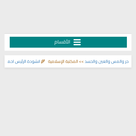
الأقسام
المس والعين والحسد
>> المكتبة الإسلامية 🌾
انشودة الرئيس احمد الشرع
>> انا