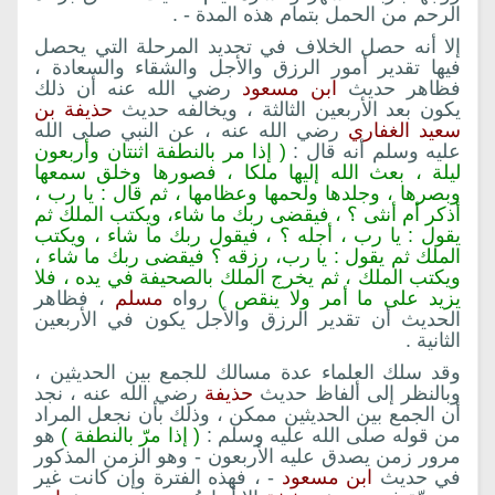
الرحم من الحمل بتمام هذه المدة - .
إلا أنه حصل الخلاف في تحديد المرحلة التي يحصل
فيها تقدير أمور الرزق والأجل والشقاء والسعادة ،
فظاهر حديث
ابن مسعود
رضي الله عنه أن ذلك
يكون بعد الأربعين الثالثة ، ويخالفه حديث
حذيفة بن
سعيد الغفاري
رضي الله عنه ، عن النبي صلى الله
عليه وسلم أنه قال :
( إذا مر بالنطفة اثنتان وأربعون
ليلة ، بعث الله إليها ملكا ، فصورها وخلق سمعها
وبصرها ، وجلدها ولحمها وعظامها ، ثم قال : يا رب ،
أذكر أم أنثى ؟ ، فيقضى ربك ما شاء، ويكتب الملك ثم
يقول : يا رب ، أجله ؟ ، فيقول ربك ما شاء ، ويكتب
الملك ثم يقول : يا رب، رزقه ؟ فيقضى ربك ما شاء ،
ويكتب الملك ، ثم يخرج الملك بالصحيفة في يده ، فلا
يزيد على ما أمر ولا ينقص )
رواه
مسلم
، فظاهر
الحديث أن تقدير الرزق والأجل يكون في الأربعين
الثانية .
وقد سلك العلماء عدة مسالك للجمع بين الحديثين ،
وبالنظر إلى ألفاظ حديث
حذيفة
رضي الله عنه ، نجد
أن الجمع بين الحديثين ممكن ، وذلك بأن نجعل المراد
من قوله صلى الله عليه وسلم :
( إذا مرّ بالنطفة )
هو
مرور زمن يصدق عليه الأربعون - وهو الزمن المذكور
في حديث
ابن مسعود
- ، فهذه الفترة وإن كانت غير