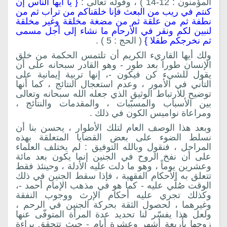
المؤمنون : 12-14 ) ، وقوله تعالى :
{ يا أيها الناس إن
كنتم في ريب من البعث فإنا خلقناكم من تراب ثم من
نطفة ثم من علقة ثم من مضغة مخلقة وغير مخلقة
لنبين لكم ونقر في الأرحام ما نشاء إلى أجل مسمى
ثم نخرجكم طفلا }
( الحج : 5 ) .
ولك أيها القاريء الكريم أن تلتمس الحكمة من خلق
الإنسان طورا بعد طور - وهو القادر سبحانه على أن
يقول للشيء كن فيكون -، إنها تربية إيمانية على
التأني في الأمور ، وعدم استعجال النتائج ، كما أنها
توضيح للارتباط الوثيق الذي جعله الله سبحانه وتعالى
بين الأسباب والمسبّبات ، والمقدمات والنتائج ،
ومراعاة نواميس الكون في ذلك .
وبعد هذا الوصف العام لتلك الأطوار ، يحسن بنا أن
نسلط الضوء على بعض القضايا المتعلقة بهذه
المراحل ، فنقول وبالله التوفيق : لم يختلف العلماء
على أن نفخ الروح في الجنين إنما يكون بعد مائة
وعشرين يوماً ، وهو ما دلت عليه الأدلة ، وحينئذ فقط
تتعلق به الأحكام الفقهية ، فإذا سقط الجنين في ذلك
الوقت صُلّي عليه - كما هو في مذهب الإمام أحمد -،
وكذلك تجري عليه أحكام الإرث ووجوب النفقة
وغيرهما ، لحصول الثقة بحركة الجنين في الرحم ،
ولعل هذا يفسّر لنا تحديد عدة المرأة المتوفّى عنها
زوجها بأربعة أشهر وعشرة أيام - حيث تتحقق براءة