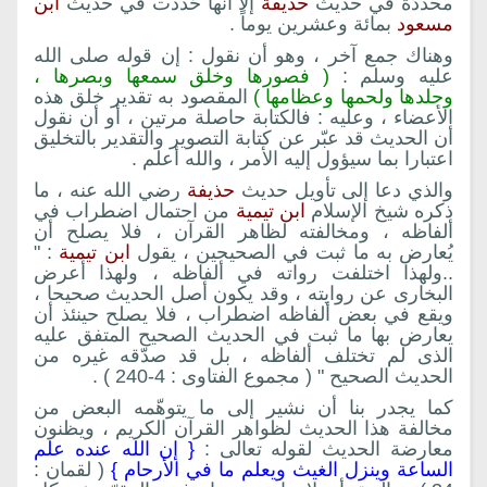
محددّة في حديث
حذيفة
إلا أنها حُددت في حديث
ابن
مسعود
بمائة وعشرين يوماً .
وهناك جمع آخر ، وهو أن نقول : إن قوله صلى الله
عليه وسلم :
( فصورها وخلق سمعها وبصرها ،
وجلدها ولحمها وعظامها )
المقصود به تقدير خلق هذه
الأعضاء ، وعليه : فالكتابة حاصلة مرتين ، أو أن نقول
أن الحديث قد عبّر عن كتابة التصوير والتقدير بالتخليق
اعتبارا بما سيؤول إليه الأمر ، والله أعلم .
والذي دعا إلى تأويل حديث
حذيفة
رضي الله عنه ، ما
ذكره شيخ الإسلام
ابن تيمية
من احتمال اضطراب في
ألفاظه ، ومخالفته لظاهر القرآن ، فلا يصلح أن
يُعارض به ما ثبت في الصحيحين ، يقول
ابن تيمية
: "
..ولهذا اختلفت رواته في ألفاظه ، ولهذا أعرض
البخارى عن روايته ، وقد يكون أصل الحديث صحيحا ،
ويقع في بعض ألفاظه اضطراب ، فلا يصلح حينئذ أن
يعارض بها ما ثبت في الحديث الصحيح المتفق عليه
الذى لم تختلف ألفاظه ، بل قد صدّقه غيره من
الحديث الصحيح " ( مجموع الفتاوى : 4-240 ) .
كما يجدر بنا أن نشير إلى ما يتوهّمه البعض من
مخالفة هذا الحديث لظواهر القرآن الكريم ، ويظنون
معارضة الحديث لقوله تعالى :
{ إن الله عنده علم
الساعة وينزل الغيث ويعلم ما في الأرحام }
( لقمان :