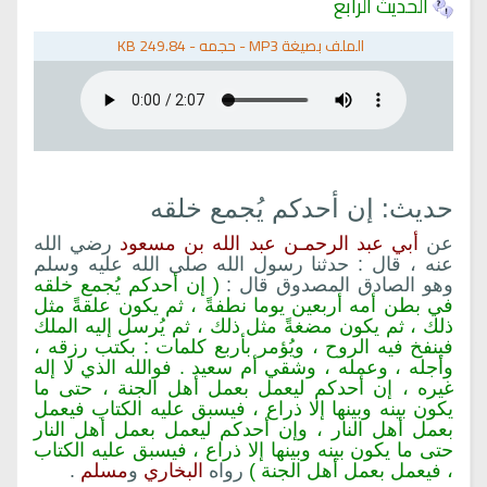
الحديث الرابع
الملف بصيغة
MP3
-
حجمه -
249.84 KB
حديث: إن أحدكم يُجمع خلقه
عن
أبي عبد الرحمـن عبد الله بن مسعود
رضي الله
عنه ، قال : حدثنا رسول الله صلى الله عليه وسلم
وهو الصادق المصدوق قال :
( إن أحدكم يُجمع خلقه
في بطن أمه أربعين يوما نطفةً ، ثم يكون علقةً مثل
ذلك ، ثم يكون مضغةً مثل ذلك ، ثم يُرسل إليه الملك
فينفخ فيه الروح ، ويُؤمر بأربع كلمات : بكتب رزقه ،
وأجله ، وعمله ، وشقي أم سعيد . فوالله الذي لا إله
غيره ، إن أحدكم ليعمل بعمل أهل الجنة ، حتى ما
يكون بينه وبينها إلا ذراع ، فيسبق عليه الكتاب فيعمل
بعمل أهل النار ، وإن أحدكم ليعمل بعمل أهل النار
حتى ما يكون بينه وبينها إلا ذراع ، فيسبق عليه الكتاب
، فيعمل بعمل أهل الجنة )
رواه
البخاري
و
مسلم
.