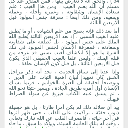
34 ) ، والحق أنه لا تعارض بينها ، فمن المقرّر عند كل
مسلم أن الله يعلم الغيب ، ومن هذا الغيب : علم
سعادة الإنسان وشقاوته ، وعمره وأجله ، وعمله
وسعيه، ومن ذلك أيضا : معرفة جنس المولود قبل
الأربعين الثالثة .
أما بعد ذلك فإنه يصبح من علم الشهادة ، أو ما يُطلق
عليه الغيب النسبي ، إذ بعد الأربعين الثالثة يُطلع الله
الملك على جنس المولود ، بل يُطلعه على شقاوته
وسعادته ، فمعرفة الإنسان لجنس المولود في تلك
الفترة ما هو إلا انكشاف لغيب نسبي قد عرفه من
قبله الملك ، وليس علما بالغيب الحقيقي الذي يكون
قبل الأربعين الثالثة ، بل قبل كون الإنسان نطفة .
وإذا عدنا إلى سياق الحديث ، نجد أنه ذكر مراحل
الخلق كان تمهيدا لبيان أهمية الثبات على الدين ،
وتوضيحاً لحقيقة أن العبرة بالخواتيم ، فربما يسلك
الإنسان أول أمره طريق الجادة ، ويسير حثيثا نحو الله
، ثم يسبق عليه الكتاب فيزيغ عن سواء الصراط
فيهلك .
بيد أن ضلاله ذلك لم يكن أمرا طارئا ، بل هو حصيلة
ذنوب خفيّة ، تراكمت على القلب ، حتى ظهر أثرها
في آخر حياته ، فانصرف القلب عن الله تبارك وتعالى
، وخُتم له بتلك الخاتمة السيئة، ويؤكد ما سبق ، ما جاء