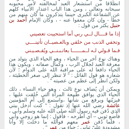
انطلاقا من استشعار العبد لمخالفته لأمر محبوبه
سبحانه وتعالى ، ومن هذا الباب اعتذار الأنبياء كلهم
عن الشفاعة الكبرى حينما يتذكرون ما كان منهم من
خطأ - وإن كان معفوا عنه - ، وكان الإمام
أحمد بن
حنبل
يكثر من قول :
إذا ما قــــال لــي ربي أما استحييت تعصيني
وتخفي الذنب من خلقي وبالعـصيــان تأتينــــي
فـما قـولي لـه لــمـــــــا يعاتـبـنــي ويُقـصـيـني
وهناك نوع آخر من الحياء ، وهو الحياء الذي يتولد من
معرفة العبد لجلال الرب ، وكمال صفاته ، ويكون هذا
الحياء دافعا له على مراقبة الله على الدوام ؛ لأن
شعاره هو قول القائل : " لا تنظر إلى صغر الخطيئة ،
ولكن انظر إلى عظم من عصيته " .
ويمكن أن يُضاف نوع ثالث ، وهو حياء النساء ، ذلك
الحياء الذي يوافق طبيعة المرأة التي خُلقت عليها ،
فيزيّنها ويرفع من شأنها ،واستمع إلى أم المؤمنين
عائشة
رضي الله عنها إذ تقول : " كنت أدخل بيتي
الذي دُفن فيه رسول الله صلى الله عليه وسلم وأبي ،
فأضع ثوبي – أي أطرحه - فأقول : إنما هو زوجي وأبي
، فلما دُفن
عمر
معهم فوالله ما دخلت إلا وأنا
مشدودة عليّ ثيابي ؛ حياء من
عمر
" .