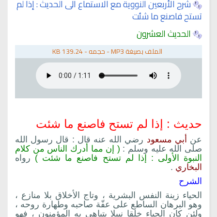
شرح الأربعين النووية مع الاستماع الى الحديث : إذا لم
تستح فاصنع ما شئت
الحديث العشرون
الملف بصيغة
MP3
-
حجمه -
139.24 KB
حديث : إذا لم تستح فاصنع ما شئت
عن
أبي مسعود
رضي الله عنه قال : قال رسول الله
صلى الله عليه وسلم :
( إن مما أدرك الناس من كلام
النبوة الأولى : إذا لم تستح فاصنع ما شئت )
رواه
البخاري
.
الشرح
الحياء زينة النفس البشرية ، وتاج الأخلاق بلا منازع ،
وهو البرهان الساطع على عفّة صاحبه وطهارة روحه ،
ولئن كان الحياء خلقا نبيلا يتباهى به المؤمنون ، فهو