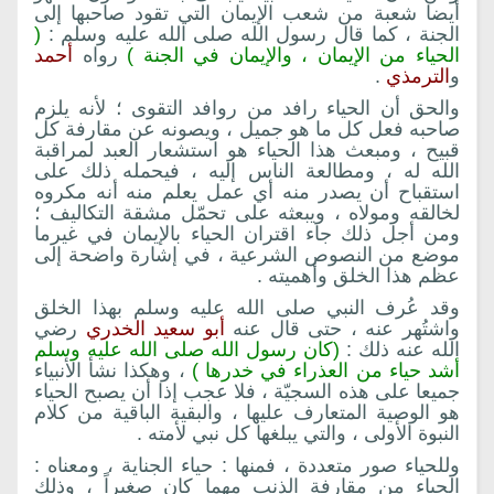
أيضا شعبة من شعب الإيمان التي تقود صاحبها إلى
الجنة ، كما قال رسول الله صلى الله عليه وسلم :
(
الحياء من الإيمان ، والإيمان في الجنة )
رواه
أحمد
و
الترمذي
.
والحق أن الحياء رافد من روافد التقوى ؛ لأنه يلزم
صاحبه فعل كل ما هو جميل ، ويصونه عن مقارفة كل
قبيح ، ومبعث هذا الحياء هو استشعار العبد لمراقبة
الله له ، ومطالعة الناس إليه ، فيحمله ذلك على
استقباح أن يصدر منه أي عمل يعلم منه أنه مكروه
لخالقه ومولاه ، ويبعثه على تحمّل مشقة التكاليف ؛
ومن أجل ذلك جاء اقتران الحياء بالإيمان في غيرما
موضع من النصوص الشرعية ، في إشارة واضحة إلى
عظم هذا الخلق وأهميته .
وقد عُرف النبي صلى الله عليه وسلم بهذا الخلق
واشتُهر عنه ، حتى قال عنه
أبو سعيد الخدري
رضي
الله عنه ذلك :
(كان رسول الله صلى الله عليه وسلم
أشد حياء من العذراء في خدرها )
، وهكذا نشأ الأنبياء
جميعا على هذه السجيّة ، فلا عجب إذا أن يصبح الحياء
هو الوصية المتعارف عليها ، والبقية الباقية من كلام
النبوة الأولى ، والتي يبلغها كل نبي لأمته .
وللحياء صور متعددة ، فمنها : حياء الجناية ، ومعناه :
الحياء من مقارفة الذنب مهما كان صغيراً ، وذلك