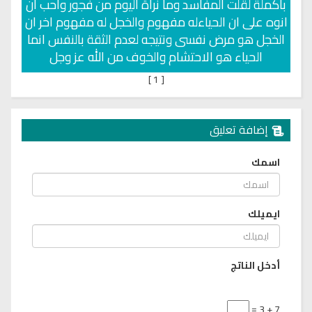
باكملة لقلت المفاسد وما نراة اليوم من فجور واحب ان
انوه على ان الحياءله مفهوم والخجل له مفهوم اخر ان
الخجل هو مرض نفسى ونتيجه لعدم الثقة بالنفس انما
الحياء هو الاحتشام والخوف من الله عز وجل
]
1
[
إضافة تعليق
اسمك
ايميلك
أدخل الناتج
7 + 3 =