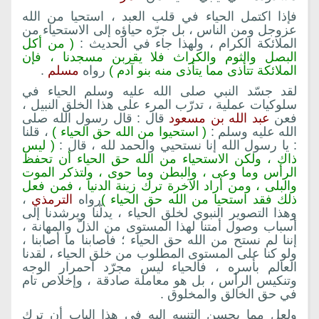
فإذا اكتمل الحياء في قلب العبد ، استحيا من الله
عزوجل ومن الناس ، بل جرّه حياؤه إلى الاستحياء من
الملائكة الكرام ، ولهذا جاء في الحديث :
( من أكل
البصل والثوم والكراث فلا يقربن مسجدنا ، فإن
الملائكة تتأذى مما يتأذى منه بنو آدم )
رواه
مسلم
.
لقد جسّد النبي صلى الله عليه وسلم الحياء في
سلوكيات عملية ، تدرّب المرء على هذا الخلق النبيل ،
فعن
عبد الله بن مسعود
قال : قال رسول الله صلى
الله عليه وسلم :
( استحيوا من الله حق الحياء )
، قلنا
: يا رسول الله إنا نستحيي والحمد لله ، قال :
( ليس
ذاك ، ولكن الاستحياء من الله حق الحياء أن تحفظ
الرأس وما وعى ، والبطن وما حوى ، ولتذكر الموت
والبلى ، ومن أراد الآخرة ترك زينة الدنيا ، فمن فعل
ذلك فقد استحيا من الله حق الحياء )
رواه
الترمذي
،
وهذا التصوير النبوي لخلق الحياء ، يدلّنا ويرشدنا إلى
أسباب وصول أمتنا لهذا المستوى من الذلّ والمهانة ،
إننا لم نستح من الله حق الحياء ؛ فأصابنا ما أصابنا ،
ولو كنا على المستوى المطلوب من خلق الحياء ، لقدنا
العالم بأسره ، فالحياء ليس مجرّد احمرار الوجه
وتنكيس الرأس ، بل هو معاملة صادقة ، وإخلاص تام
في حق الخالق والمخلوق .
ولعل مما يحسن التنبيه إليه في هذا الباب أن ترك