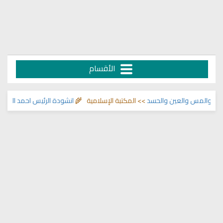
الأقسام
 والمس والعين والحسد
>> المكتبة الإسلامية 🌾
انشودة الرئيس احمد الشرع
>> ا