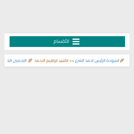
الأقسام
 🌾
انشودة الرئيس احمد الشرع
>> اناشيد ابراهيم الاحمد 🌾
التحصين الشرعي للب