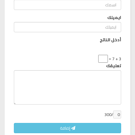
ايميلك
أدخل الناتج
3 + 7 =
تعليقك
/300
إضافة