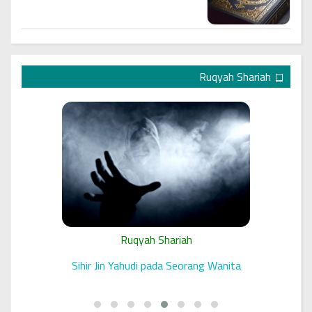
Ruqyah Shariah
Ruqyah Shariah
 الرقية
Sihir Jin Yahudi pada Seorang Wanita