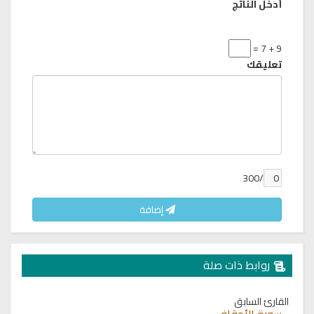
أدخل الناتج
9 + 7 =
تعليقك
/300
إضافة
روابط ذات صلة
القارئ السابق
سورة الأحقاف