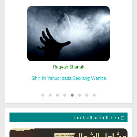
Ruqyah Shariah
 الرقية
Sihir Jin Yahudi pada Seorang Wanita
جديد الاناشيد الاسلامية