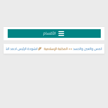
الأقسام
لمس والعين والحسد
>> المكتبة الإسلامية 🌾
انشودة الرئيس احمد الشرع
>> اناش