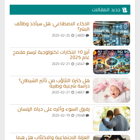
جديد المقالات
الذكاء الاصطناعي: هل سيأخذ وظائف
البشر؟
2025-02-25
4820 |
أبرز 10 ابتكارات تكنولوجية ترسم ملامح
عام 2025
2025-02-21
4547 |
هل كثرة التثاؤب من تأثير الشيطان؟
دراسة شرعية وطبية
2025-02-21
4667 |
رفيق السوء وأثره على حياة الإنسان
2025-02-19
5048 |
العزلة الاجتماعية والاكتئاب هل هما