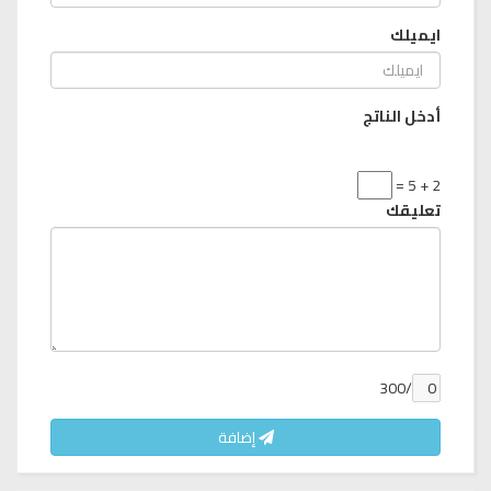
ايميلك
أدخل الناتج
2 + 5 =
تعليقك
/300
إضافة