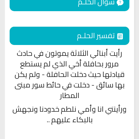
سؤال الحلـم
تفسير الحلـم
رأيت أبنائي الثلاثة يموتون في حادث
مرور بحافلة أخي الذي لم يستطع
قيادتها حيث دخلت الحافلة - ولم يكن
بها سائق - دخلت في حائط سور مبنى
المطار
ورأيتني انا وأمي نلطم خدودنا ونجهش
بالبكاء عليهم ..