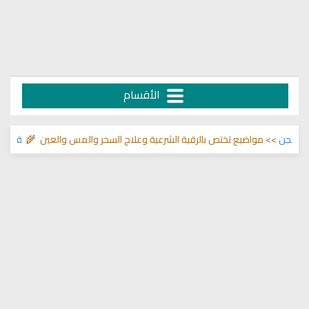
الأقسام
ن
>> مواضيع تختص بالرقية الشرعية وعلاج السحر والمس والعين 🌾
قناة وشفاء 