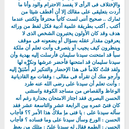
والإختلاف فى الرأى لا يفسد الاحترام والود وأنا ما
أردت بتعليقى على مقالك إلا أن أقطف شيئا من
ثمارك .. صحيح أننى لست كاتباً محترفاً ولكننى عندما
أكتب , أكتب بطريقة علمية أدبية فكل لفظ من ورائه
هدف وقد كان الأولون يختبرون الشخص الذى لا
يعرفون مقدار عقله بسؤال أو يضعونه فى موقف
وينظرون كيف يجيب أو يتصرف وأنت تعلم أن ملكة
سبأ قد امتحنت سيدنا سليمان فأرسلت إليه بهدية وأن
سيدنا سليمان قد امتحنها فأحضر عرشها ونكرَّه لها
ولقد قلتُ كلاماً فى هذا الإحضار والتنكير لم أُسْبَقْ إليه
وأرجو منك أن تقرأه فى مقالى : وقفات مع القاديانية
: وأنت تعلم أن سيدنا على رضى الله عنه طرد
الوعاظ والقصاص من مساجد الكوفة واستثنى
الحسن البصرى فقد اجتاز الامتحان بجدارة رغم أنه
كان فتىً عمره بين الرابعة عشر والتاسعة عشر فقد
سأله سيدنا على : يا فتى ماِ ملاكُ هذا الأمر ؟؟ فأجاب
الحسن : الورع وسأل سيدنا على وما فساده ؟ فأجاب
الحسن : الطمع فقال له سيدنا علىّ : مثلك من يعظ