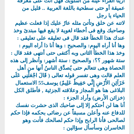
أرينا القراء عينة من أسلوبك فهل أنت على معرفة
عميقة أو حتى سطحية باللغة العربية .. قليل من
الحياء يا رجل
لاتنه عن خلق وتأتىَ مثله عارٌ عليك إذا فعلت عظيم
وصاحبك وقع فى أخطاء لغوية لا يقع فيها مبتدئ وخذ
عندك هذا الخطأ فقد قال فى تعليقه على تعليقى :
وها أنا أراه اليوم: والصحيح : وها أنا ذا أراه اليوم :
وخذ هذا الخطأ الثانى وبه أكتفى حتى أنتهى فقد قال :
ستة شهور ؟؟: والصحيح : ستة أشهر: وأنظر إلى هذه
الحصاة وهى تتعالم حتى يُصدَّق الناسُ أنها من أهل
العلم قالت وهى تفسر قوله تعالى ( قَالَ اجْعَلْنِي عَلَى
خَزَآئِنِ الأَرْضِ إِنِّي حَفِيظٌ عَلِيمٌ) يوسف55 الاستعمال
البلاغى هنا هو المجاز وعلاقته الجزئية , فأطلق الكل
(خزائن الأرض) وأراد الجزء :
أنا هنا لن أحتكم إلا إلى صاحبك الذى حشرت نفسك
للدفاع عنه وأعلن مسبقاً عن رضائى بحكمه فإذا حكم
لصالحى فأنا الرابح وإذا حكم لصالحك فأنت وهو
الخاسران وسأسأل سؤالين :