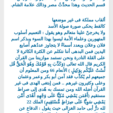
قسم الحديث وهذا محدَّثُ مصر وذالك علامة الشام.
ألقاب مملكة فى غير موضعها
كالقط يحكى صورة صولة الأسد
ولا يخرجنّ علينا متعالم وهو يقول : التعميم أسلوب
المتهورين وعلماء الأمة ليسوا بهذا السوء وبذكر اسم
فلان وعلان ويعدد أسماءً لا يتجاوز عددُهم أصابع
اليدين فمن البدهى أننا نتكلم عن الكثرة الكاثرة لا
على القلة النادرة ونحن نستمد موازيننا من القرآن
الكريم قال الله تعالى (وَكَذَّبَ بِهِ قَوْمُكَ وَهُوَ الْحَقُّ قُل
لَّسْتُ عَلَيْكُم بِوَكِيلٍ ) الأنعام 66 ومن المعلوم أن
جميعهم لم يًكذَّب فقد آمن أبو بكر وعمر وعثمان
وعلى وكثيرون غيرهم .. فمن إبتغى الهدى فى غير
القرآن أضله الله ومن تمسك به هًدى إلى صراط
مستقيم (أَفَمَن يَمْشِي مُكِبًّا عَلَى وَجْهِهِ أَهْدَى أَمَّن
يَمْشِي سَوِيًّا عَلَى صِرَاطٍ مُّسْتَقِيمٍ) الملك 22
لله درُّ أبى حامد الغزالى حيث يقول : الدفاع عن