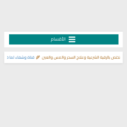
الأقسام
رقية الشرعية وعلاج السحر والمس والعين 🌾
قناة وشفاء لما في الصدور
>> دلي