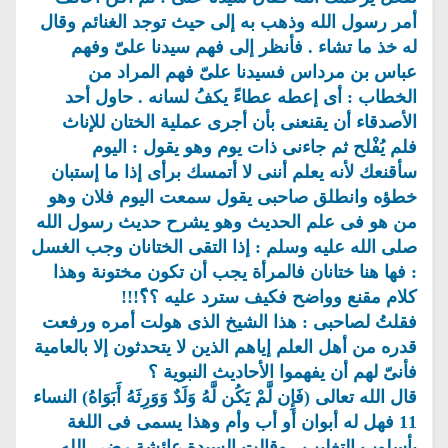
أمر رسول الله وذهب به إلى حيث توجد الغنائم وقال
له خذ ما تشاء . فأنظر إلى فهم سيدنا علىّ وفهم
عباس بن مرداس فسيدنا علىّ فهم المراد من
الخطاب : أى إعطه عطاءً يكفُ لسانه . حاول أحد
الأصدقاء أن يقنعنى بأن أجرى عملية الختان للإناث
فلم يُفْلح ثم جاءنى ذات يوم وهو يقول : اليوم
سأقنعك لأنه يعلم أننى لا أتمسك برأى إذا ما إستبان
خطؤه وانطلق صاحبى يقول سمعت اليوم فلان وهو
من هو فى علم الحديث وهو يشرح حديث رسول الله
صلى الله عليه وسلم : إذا التقى الختانان وجب الغسل
: فها هنا ختانان فالمرأة يجب أن تكون مختونة وهذا
كلام مقنع وواضح فكيف سترد عليه ؟؟ً!!!
فقلتُ لصاحبى : هذا الشيخ الذى هولت أمره ورفعت
قدره من أهل العلم إياهم الذين لا يتحدثون إلا بالعامية
فأنىّ لهم أن يفهموا الأحاديث النبوية ؟
قال الله تعالى (فَإِن لَّمْ يَكُن لَّهُ وَلَدٌ وَوَرِثَهُ أَبَوَاهُ) النساء
11 فهل له أبوان أو أب وأم وهذا يسمى فى اللغة
بأسلوب التغليب . وقالت السيدة عائشة رضى الله