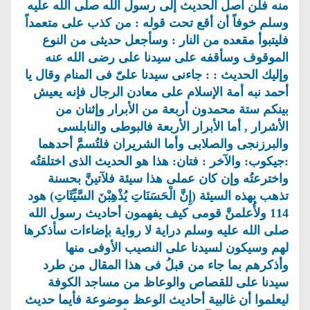
منه فلن اصل الحديث إلى رسول الله صلى الله عليه
وسلم خوفاً أن أقع تحت قوله : من كذب على متعمداً
فليتبوأ مقعده من النار : وسأجعل حديثى من النوع
الموقوف وسأقفه على سيدنا على رضى الله عنه
وإليك الحديث : : جاءنى سيدنا علىّ فى المنام وقال يا
أحمد نبه أمة الإسلام على معادن الرجال فإنه يعيش
بينكم ستة محمدون أربعة من الأبرار وإثنان من
الأشرار , أما الأبرار الأربعة فالبوطى والنابلسى
والبرزنجى والصلابى وأما الشريران فلتُسمَّ أحدهما
:جيكوب: والآخر : فتان: هذا هو الحديث الذى اختلقتُه
واخترعتُه وإن كان عملى هذا سيئة فلآتينَّ بحسنة
تذهب بهذه السيئة (إِنَّ الْحَسَنَاتِ يُذْهِبْنَ السَّيِّئَاتِ) هود
114 ولأُعلمنَّ قومى كيف يفهمون أحاديث رسول الله
صلى الله عليه وسلم دراية لا رواية بإضاءات سأذكرها
لهم وسيكون لسيدنا على النصيب الأوفى منها
وأذكرهم بما جاء من قبلُ فى هذا المقال من طرد
سيدنا على للقصاص والوعاظ من مساجد الكوفة
ليعلموا أن غالبية أحاديث الوعظ موضوعة فأيما حديث