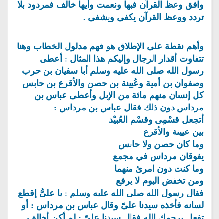
وافق وعظ القرآن فبها ونعمت وأيها خالف فمردود بلا
تردد ووعظ القرآن يكفى ويشفى .
وأهم نقطة على الإطلاق هو فهم مدلول الخطاب وهنا
تتفاوت أقدار الرجال وإليكم هذا المثال : أعطى
رسول الله صلى الله عليه وسلم أبا سفيان بن حرب
وصفوان بن أمية وعُيينة بن حصن والأقرع بن حابس
كل إنسان منهم مائة من الإبل وأعطى عباس بن
مرداس دون ذلك فقال عباس بن مرداس :
أتجعل قسْمِى وقسْم العُبيْد
بين عيينة والأقرع
وما كان حصن ولا حابس
يفوقان مرداس في مجمع
وما كنت دون امرئ منهما
ومن تخفض اليوم لا يرفع
فقال رسول الله صلى الله عليه وسلم : يا علىُّ إقطع
لسانه فأخذه سيدنا علىّ وقال عباس بن مرداس : أو
تفعل يرحمك الله فقال سيدنا علىّ : لم أكن أخالف