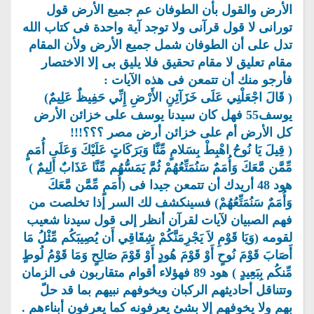
الأرض والقول بأن الطوفان عم جميع الأرض قول
تورانى لا قول قرآنى ولا توجد آية واحدة فى كتاب الله
تدل على أن الطوفان شمل جميع الأرض ولأن المقام
مقام تعليق لا مقام تحقيق فلا يليق بى إلا الاختصار
فأرجو منك أن تتمعن فى هذه الآيات :
( قَالَ اجْعَلْنِي عَلَى خَزَآئِنِ الأَرْضِ إِنِّي حَفِيظٌ عَلِيمٌ)
يوسف55 فهل كان سيدنا يوسف على خزائن الأرض
كل الأرض أم على خزائن أرض مصر ؟؟؟!!!
( قِيلَ يَا نُوحُ اهْبِطْ بِسَلامٍ مِّنَّا وَبَرَكَاتٍ عَلَيْكَ وَعَلَى أُمَمٍ
مِّمَّن مَّعَكَ وَأُمَمٌ سَنُمَتِّعُهُمْ ثُمَّ يَمَسُّهُم مِّنَّا عَذَابٌ أَلِيمٌ )
هود 48 أريدك أن تتمعن جيدا فى (أُمَمٍ مِّمَّن مَّعَكَ
وَأُمَمٌ سَنُمَتِّعُهُمْ) فسينكشف لك السر إذا تخلصت من
فهم الصبيان لآيات لقرآن أنظر إلى قول سيدنا شعيب
لقومه (وَيَا قَوْمِ لاَ يَجْرِمَنَّكُمْ شِقَاقِي أَن يُصِيبَكُم مِّثْلُ مَا
أَصَابَ قَوْمَ نُوحٍ أَوْ قَوْمَ هُودٍ أَوْ قَوْمَ صَالِحٍ وَمَا قَوْمُ لُوطٍ
مِّنكُم بِبَعِيدٍ ) هود 89 فهؤلاء أقوام متقاربون فى الزمان
وتتناقل أحاديثهم الركبان ويخوفهم نبيهم بما قد حلّ
بهم ولا يخوفهم إلا بشئ يعرفونه كما يعرفون أبناءهم .