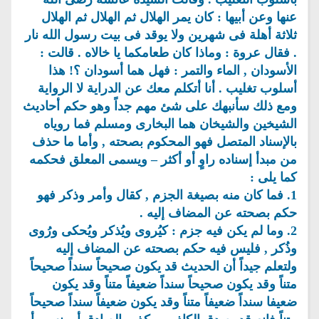
عنها وعن أبيها : كان يمر الهلال ثم الهلال ثم الهلال
ثلاثة أهلة فى شهرين ولا يوقد فى بيت رسول الله نار
. فقال عروة : وماذا كان طعامكما يا خالاه . قالت :
الأسودان , الماء والتمر : فهل هما أسودان ؟! هذا
أسلوب تغليب . أنا أتكلم معك عن الدراية لا الرواية
ومع ذلك سأنبهك على شئ مهم جداً وهو حكم أحاديث
الشيخين والشيخان هما البخارى ومسلم فما روياه
بالإسناد المتصل فهو المحكوم بصحته , وأما ما حذف
من مبدأ إسناده راوٍ أو أكثر – ويسمى المعلق فحكمه
كما يلى :
1. فما كان منه بصيغة الجزم , كقال وأمر وذكر فهو
حكم بصحته عن المضاف إليه .
2. وما لم يكن فيه جزم : كيُروى ويُذكر ويُحكى ورُوى
وذُكر , فليس فيه حكم بصحته عن المضاف إليه
ولتعلم جيداً أن الحديث قد يكون صحيحاً سنداً صحيحاً
متناً وقد يكون صحيحاً سنداً ضعيفاً متناً وقد يكون
ضعيفا سنداً ضعيفاً متناً وقد يكون ضعيفاً سنداً صحيحاً