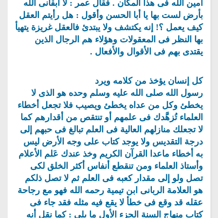
أمين الله فى هذا المكان . فقال عمر : لا أبقانى الله
بأرض لست بها يا أبا الحسن وأقول : هل رأيتم العقل
كيف يعمل ؟! إنه يكتشف ولا يبتدئ فالعقل غريزة يتهيأ
بها النظر فى المعقولات وهؤلاء هم الرجال الذين
يقتدى بهم فى الأقوال والأفعال .
كل إنسان يؤخذ من كلامه ويرد
رسول الله صلى الله عليه وسلم وحده هو الذى لا
يخطئ وكل من عداه يخطئ ويصيب فلا تجعل أخطاء
العلماء تُزهَّدك فى علمهم أو تنتقص من أقدارهم كما
لا تجعلك منازلهم العالية فى العلم تبالغ فى حبهم إلى
درجة التقديس ولا يوجد كتاب على وجه الأرض ليس
به أخطاء ماعدا القرآن الكريم وخذ عندك عَلم الأعلام
وأستاذ العلماء ومن تنقطع أنفاس أكثر الخلق لكى
تصل ولو إلى مقدار كعبه فى العلم ثم لا تصل ذلكم
هو العلامة الربانى ابن تيمية رحمه الله فهو مع رجاحة
عقله قد وقع فى خطأ لا يقع فيه مثله فقد جاء فى
كتاب منهاج السنة الجزء الأول ما يلى : كما نقل أنه