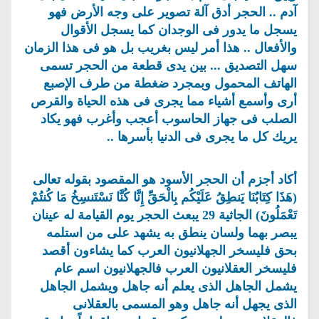
آدم .. الحجر أدق آلة تصوير على وجه الأرض فهو
يسجل ما يدور فى الوجدان كما يسجل الأقوال
والأفعال .. هذا أمر ليس بغريب بل هو فى هذا الزمان
سهل التصديق ... بين يدى قطعة من الحجر تسمى
الهاتف المحمول وبمجرد ضغطة من طرف الإصبع
أرى وأسمع أشياء مما يجرى فى هذه الحياة والقرص
الصلب فى جهاز الحاسوب أعجب وأغرب فهو يكاد
يريك كل ما يجرى فى الدنيا بأسرها ..
أكاد أجزم أن الحجر الأسود هو المقصود بقوله تعالى
(هَذَا كِتَابُنَا يَنطِقُ عَلَيْكُم بِالْحَقِّ إِنَّا كُنَّا نَسْتَنسِخُ مَا كُنتُمْ
تَعْمَلُونَ) الجاثية 29 يبعث الحجر يوم القيامة له عينان
يبصر بهما ولسان ينطق به يشهد على من استلمه
بحق فليسخر الجهلانيون العرب كما يشاءون أقصد
فليسخر العقلانيون العرب فالجهلانيون اسم عام
يشمل الجاهل الذى يعلم أنه جاهل ويشمل الجاهل
الذى يجهل أنه جاهل وهو المسمى بالعقلانى