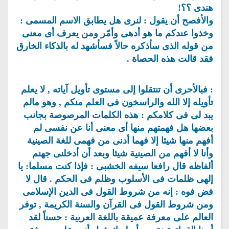
هندى ؟؟!
والأفصح أن يقول : لنرى هل يطابق الاسم المسمى :
وخذوا عندكم ما هو أدهى وأمّر ومن يعرف أى معنى
من قوله الذى سأذكره حالاً فسأشهد له بالذكاء الخارق
فقد قالت هذه الحصاة .
: فبالأحرى أن تنتقلوا إلى مستوى تأويل آياته , لا يعلم
تأويله إلا الله والراسخون فى العلم منكم , وهو مالم
يبد لى فى كلامكم : هذه الكلمات المرصوصة بجانب
بعضها هل فهمتهم منها أى معنى أنا عن نفسى لم
أفهم منها شيئا إلا فهما أدنى من فهمى للغة الصينية
وأنا لا أفهم من الصينية شيئا وبعد أن أدخلنى جهنم
ألفاظه قال رافعا سيفه الخشبى : فإذا كنت مسلما: يا
إلهى ظلمات فى الأسلوب وظلم فى الحكم . قال لا
فض فوه : إنه من شروط القول فى الدين الإسلامى
ومن شروط القول فى القرآن والسنة الكريمة , توفر
العالم على معرفة عميقة باللغة العربية : حسناً لقد