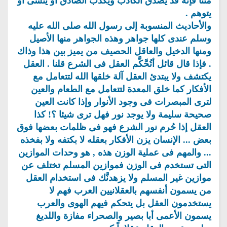
متناً فإنه قد يصدق الكاذب ويكذب الصادق أو ينسى أو
يتوهم .
والأحاديث المنسوبة إلى رسول الله صلى الله عليه
وسلم عندى كلها جواهر وهذه الجواهر منها الأصيل
ومنها الدخيل والعاقل الحصيف من يميز بين هذا وذاك
. فإذا قال قائل أتُحَّكَّم العقل فى الشرع قلنا . العقل
يكتشف ولا يبتدئ العقل آلة خلقها الله لتتعامل مع
الأفكار كما خلق المعدة لتتعامل مع الطعام والعين
لترى المبصرات فى وجود الأنوار وإذا كانت العين
صحيحة سليمة ولا يوجد نور فهل ترى شيئا ؟! كذا
العقل إذا حُرم نور الشرع فهو فى ظلمات بعضها فوق
بعض ... الإنسان يزن الأفكار بعقله لا بكتفه ولا بفخذه
... والمهم فى عملية الوزن هذه , هو وحدات الموازين
التى تستخدم فى الوزن فموازين المسلم تختلف عن
موازين غير المسلم ولا يزهدنَّك فى استخدام العقل
من يسمون أنفسهم بالعقلانيين العرب فهم لا
يستخدمون العقل بل يتحكم فيهم الهوى والعرب
يسمون الأعمى أبا بصير والصحراء مفازة واللديغ