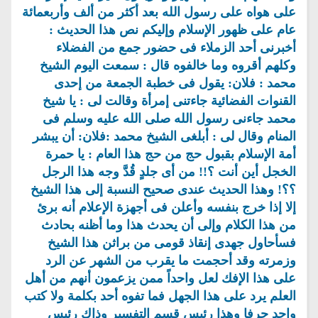
على هواه على رسول الله بعد أكثر من ألف وأربعمائة
عام على ظهور الإسلام وإليكم نص هذا الحديث :
أخبرنى أحد الزملاء فى حضور جمع من الفضلاء
وكلهم أقروه وما خالفوه قال : سمعت اليوم الشيخ
محمد : فلان: يقول فى خطبة الجمعة من إحدى
القنوات الفضائية جاءتنى إمرأة وقالت لى : يا شيخ
محمد جاءنى رسول الله صلى الله عليه وسلم فى
المنام وقال لى : أبلغى الشيخ محمد :فلان: أن يبشر
أمة الإسلام بقبول حج من حج هذا العام : يا حمرة
الخجل أين أنت ؟!! من أى جلدٍ قُدَّ وجه هذا الرجل
؟؟! وهذا الحديث عندى صحيح النسبة إلى هذا الشيخ
إلا إذا خرج بنفسه وأعلن فى أجهزة الإعلام أنه برئ
من هذا الكلام وإلى أن يحدث هذا وما أظنه بحادث
فسأحاول جهدى إنقاذ قومى من براثن هذا الشيخ
وزمرته وقد أحجمت ما يقرب من الشهر عن الرد
على هذا الإفك لعل واحداً ممن يزعمون أنهم من أهل
العلم يرد على هذا الجهل فما تفوه أحد بكلمة ولا كتب
واحد حرفا وهذا رئيس قسم التفسير وذاك رئيس