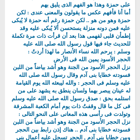
على حمزة وهذا هو الفهم الذى يليق بهم
أما أنا فأفهم عكس ما يقولون والمعنى عندى : لكن
حمزة وهو من هو .. لكن حمزة رغم أنه حمزة لا يُبكى
عليه فمن دونه منزلة يستحسن ألا يُبكى عليه وقد
إطمأن قلبى لفهمى هذا بعد أن قرأت ذات مرة تكملة
للحديث جاء فيها قول رسول الله صلى الله عليه
وسلم : يرحم الله نساء الأنصار ما لهذا أردتُ :
الحجر الأسود يمين الله فى الأرض
نزل الحجر الأسود من الجنة وهو أشد بياضاً من اللبن
فسودته خطايا بنى آدم وقال رسول الله صلى الله
عليه وسلم فى الحجر : والله ليبعثه الله يوم القيامة
له عينان يبصر بهما ولسان ينطق به يشهد على من
استلمه بحق : صدق رسول الله صلى الله عليه وسلم
فى كل ما قال وقفتُ ذات يوم أمام الكعبة المشرفة
وتولدت فى رأسى هذه المعانى على النحو التالى :
نزل الحجر الأسود من الجنة وهو أشد بياضاً من اللبن
فسودته خطايا بنى آدم .. هناك إذن رابط بين الحجر
وبين خطايا بنى آدم , الحجر تسجل عليه أعمال بنى