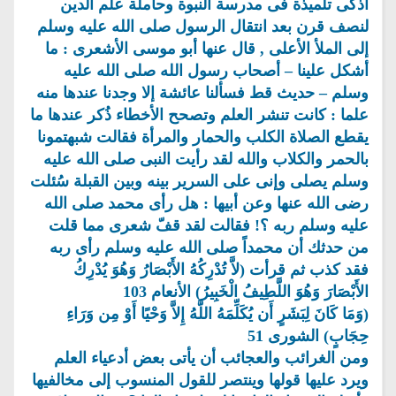
أذكى تلميذة فى مدرسة النبوة وحاملة علم الدين
لنصف قرن بعد انتقال الرسول صلى الله عليه وسلم
إلى الملأ الأعلى , قال عنها أبو موسى الأشعرى : ما
أشكل علينا – أصحاب رسول الله صلى الله عليه
وسلم – حديث قط فسألنا عائشة إلا وجدنا عندها منه
علما : كانت تنشر العلم وتصحح الأخطاء ذُكر عندها ما
يقطع الصلاة الكلب والحمار والمرأة فقالت شبهتمونا
بالحمر والكلاب والله لقد رأيت النبى صلى الله عليه
وسلم يصلى وإنى على السرير بينه وبين القبلة سُئلت
رضى الله عنها وعن أبيها : هل رأى محمد صلى الله
عليه وسلم ربه ؟! فقالت لقد قفّ شعرى مما قلت
من حدثك أن محمداً صلى الله عليه وسلم رأى ربه
فقد كذب ثم قرأت (لاَّ تُدْرِكُهُ الأَبْصَارُ وَهُوَ يُدْرِكُ
الأَبْصَارَ وَهُوَ اللَّطِيفُ الْخَبِيرُ) الأنعام 103
(وَمَا كَانَ لِبَشَرٍ أَن يُكَلِّمَهُ اللَّهُ إِلاَّ وَحْيًا أَوْ مِن وَرَاءِ
حِجَابٍ) الشورى 51
ومن الغرائب والعجائب أن يأتى بعض أدعياء العلم
ويرد عليها قولها وينتصر للقول المنسوب إلى مخالفيها