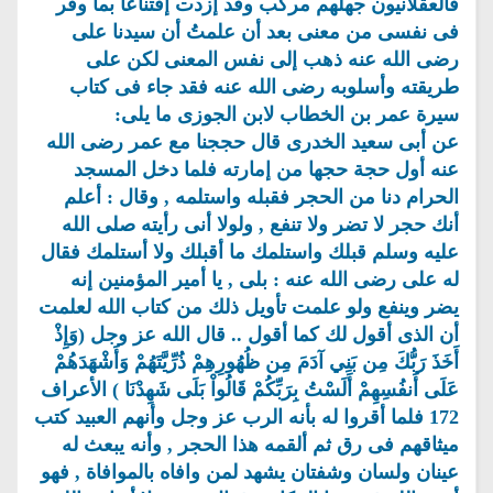
فالعقلانيون جهلهم مركب وقد إزدت إقتناعاً بما وقر
فى نفسى من معنى بعد أن علمتُ أن سيدنا على
رضى الله عنه ذهب إلى نفس المعنى لكن على
طريقته وأسلوبه رضى الله عنه فقد جاء فى كتاب
سيرة عمر بن الخطاب لابن الجوزى ما يلى:
عن أبى سعيد الخدرى قال حججنا مع عمر رضى الله
عنه أول حجة حجها من إمارته فلما دخل المسجد
الحرام دنا من الحجر فقبله واستلمه , وقال : أعلم
أنك حجر لا تضر ولا تنفع , ولولا أنى رأيته صلى الله
عليه وسلم قبلك واستلمك ما أقبلك ولا أستلمك فقال
له على رضى الله عنه : بلى , يا أمير المؤمنين إنه
يضر وينفع ولو علمت تأويل ذلك من كتاب الله لعلمت
أن الذى أقول لك كما أقول .. قال الله عز وجل (وَإِذْ
أَخَذَ رَبُّكَ مِن بَنِي آدَمَ مِن ظُهُورِهِمْ ذُرِّيَّتَهُمْ وَأَشْهَدَهُمْ
عَلَى أَنفُسِهِمْ أَلَسْتُ بِرَبِّكُمْ قَالُواْ بَلَى شَهِدْنَا ) الأعراف
172 فلما أقروا له بأنه الرب عز وجل وأنهم العبيد كتب
ميثاقهم فى رق ثم ألقمه هذا الحجر , وأنه يبعث له
عينان ولسان وشفتان يشهد لمن وافاه بالموافاة , فهو