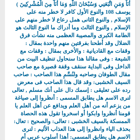
أَنَاْ وَمَنِ اتَّبَعَنِي وَسُبْحَانَ اللَّهِ وَمَا أَنَاْ مِنَ الْمُشْرِكِينَ )
يوسف 108 والنوع الأول كافر لا خطر منه على
الإسلام , والنوع الثانى همل رعاع لا خطر منهم على
الإسلام , والنوع الثالث وما أدراك ما النوع الثالث هو
الطامة الكبرى والمصيبة العظمى منه نشأت فرق
الضلال وقد أطحنا بفرقتين منهم واحدة بمقال :
وقفات مع القاديانية : والأخرى بمقال : وقفات مع
الشيعة : وفى مقالنا هذا سنحاول تنظيف البيت من
الداخل وفى البداية سنقف وقفة قصيرة مع صاحب
مقال الطوفان وصاحبه ولنُسَّمِ هذا الصاحب : صاحب
السيف الخشبى: وقد قال هذا الصاحب فى معرض
رده على تعليقى : إسمك دال على أنك مسلم , تعالى
لنرى الاسم هل يطابق المسمى : أنظروا إلى صياغة
من يزعم أنه من أهل العلم ويدافع عن أهل العلم يا
قومنا أنظروا وابكوا أو اسخروا تقول هذه الحصاة
الممسكة بالسيف الخشبى : تعالى: والصحيح : تعال:
بحذف الياء وانظروا إلى هذا العذاب الأليم : لنرى
الاسم هل يطابق المسمى: أهذا أسلوب عربى أم