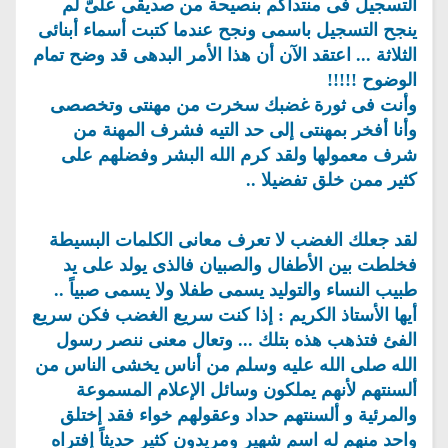
التسجيل فى منتداكم بنصيحة من صديقى علىّ لم
ينجح التسجيل باسمى ونجح عندما كتبت أسماء أبنائى
الثلاثة ... اعتقد الآن أن هذا الأمر البدهى قد وضح تمام
الوضوح !!!!!
وأنت فى ثورة غضبك سخرت من مهنتى وتخصصى
وأنا أفخر بمهنتى إلى حد التيه فشرف المهنة من
شرف معمولها ولقد كرم الله البشر وفضلهم على
كثير ممن خلق تفضيلا ..
لقد جعلك الغضب لا تعرف معانى الكلمات البسيطة
فخلطت بين الأطفال والصبيان فالذى يولد على يد
طبيب النساء والتوليد يسمى طفلا ولا يسمى صبياً ..
أيها الأستاذ الكريم : إذا كنت سريع الغضب فكن سريع
الفئ فتذهب هذه بتلك ... وتعال معنى ننصر رسول
الله صلى الله عليه وسلم من أناس يخشى الناس من
ألسنتهم لأنهم يملكون وسائل الإعلام المسموعة
والمرئية و ألسنتهم حداد وعقولهم خواء فقد إختلق
واحد منهم له اسم شهير ومريدون كثير حديثاً إفتراه