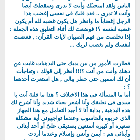
الناس ولقد امتحنتُك وأنت لا تدرى وسقطتَ أيضا
وأنت لا تدرى .. فقد قلتُ فى نفسى إغضب هذا
الرجل إغضاباً ما وانظر هل يكون غضبه لله أم يكون
غضبه لنفسه ؟! فوضعت لك أثناء التعليق هذه الجملة :
إذا تخلصت من فهم الصبيان لآيات القرآن: , فغضبت
لنفسك ولم تغضب لربك ...
فطارت الأمور من بين يديك حتى البدهيات غابت عن
ذهنك وأنت من أنت ؟!!! أنظر إلى قولك : وتفاجأت
أن لك اسمين حتى خطر ببالى , هل استعرت أحدهما
؟ :
أما ما المسألة فى هذا الاختلاف ؟ هذا ما قلتهَ أنت يا
سيدى فى تعليقك وأنا أشعر بحياء شديد وأنا أشرح لك
هذه البدهية , بداية أنا لا أجيد التعامل مع هذا الجهاز
الذى عربوه بالحاسوب وعندما تواجهونى أية مشكلة
صغيرة أو كبيرة أستعين بصديقى علىّ أو أحد أبنائى
وأبنائى هم : أيمن وأنس وإسلام وعندما أردت