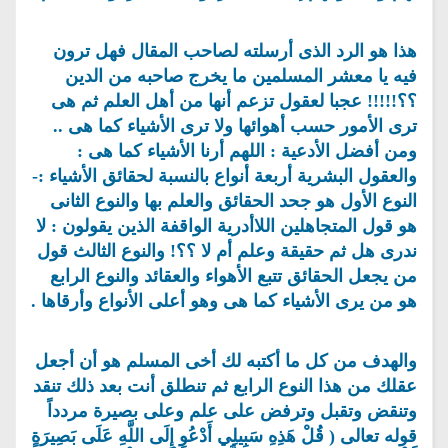
هذا هو الرد الذى أرسلته لصاحب المقال فهل ترون
فيه يا معشر المسلمين ما يخرج صاحبه من الدين
؟؟!!!!! عجبا لعقول تزعم أنها من أهل العلم ثم هى
ترى الأمور حسب أهوائها ولا ترى الأشياء كما هى ..
ومن أفضل الأدعية : اللهم أرنا الأشياء كما هى :
والعقول البشرية أربعة أنواع بالنسبة لحقائق الأشياء :-
النوع الأول هو جحد الحقائق والعلم بها والنوع الثانى
هو قول المتجاهلين اللاأدرية الواقفة الذين يقولون : لا
ندرى هل ثم حقيقة وعلم أم لا ؟؟! والنوع الثالث قول
من يجعل الحقائق تتبع الأهواء والعقائد والنوع الرابع
هو من يرى الأشياء كما هى وهو أعلى الأنواع وأرقاها .
والهدف من كل ما أكتبه لك أخى المسلم هو أن أجعل
عقلك من هذا النوع الرابع ثم تنطلق أنت بعد ذلك تنقد
وتنقض وتقبل وترفض على علم وعلى بصيرة مردداً
قوله تعالى ( قُلْ هَذِهِ سَبِيلِي أَدْعُو إِلَى اللَّهِ عَلَى بَصِيرَةٍ