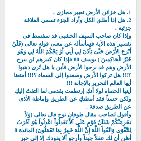
1. هل خزائن الأرض تعبير مجازى .
2. هل إذا أطلق الكل وأراد الجزء تسمى العلاقة
جزئية .
وإذا كان صاحب السيف الخشبى قد سفسط فى
تفسير هذه الآية فسأسأله عن معنى قوله تعالى (فَلَنْ
أَبْرَحَ الأَرْضَ حَتَّىَ يَأْذَنَ لِي أَبِي أَوْ يَحْكُمَ اللَّهُ لِي وَهُوَ
خَيْرُ الْحَاكِمِينَ ) يوسف 80 فإذا كان كبيرهم لن يبرح
الأرض وهم قد برحوا الأرض فأين يا هل تُرى ذهبوا
؟!!! هل تركوا الأرض وصعدوا إلى السماء ؟!!! أمتعنا
أيها العالم النحرير بالإجابة !!!
أيتها الحصاة لولا أنكِ إرتطمت بقدمى لما التفتُ إليكِ
ولكن حسناً فقد أمطتكِ عن الطريق وإماطة الأذى
عن الطريق صدقة .
وأقول لصاحب مقال طوفان نوح قال تعالى (وَلاَ
يَجْرِمَنَّكُمْ شَنَآنُ قَوْمٍ عَلَى أَلاَّ تَعْدِلُواْ اعْدِلُواْ هُوَ أَقْرَبُ
لِلتَّقْوَى وَاتَّقُواْ اللَّهَ إِنَّ اللَّهَ خَبِيرٌ بِمَا تَعْمَلُونَ) المائدة 8
أظن أن لك عقلاً جيداً وأرجو ألا يقودك إلا إلى خير