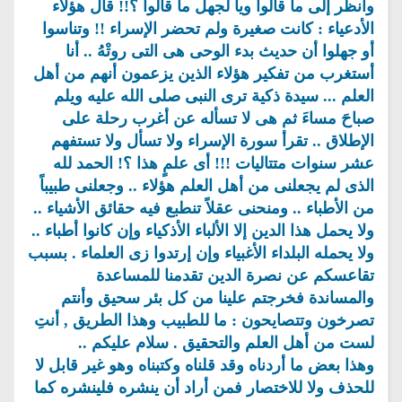
وأنظر إلى ما قالوا ويا لجهل ما قالوا ؟!! قال هؤلاء
الأدعياء : كانت صغيرة ولم تحضر الإسراء !! وتناسوا
أو جهلوا أن حديث بدء الوحى هى التى روتْهُ .. أنا
أستغرب من تفكير هؤلاء الذين يزعمون أنهم من أهل
العلم ... سيدة ذكية ترى النبى صلى الله عليه ويلم
صباحَ مساءَ ثم هى لا تسأله عن أغرب رحلة على
الإطلاق .. تقرأ سورة الإسراء ولا تسأل ولا تستفهم
عشر سنوات متتاليات !!! أى علمٍ هذا ؟! الحمد لله
الذى لم يجعلنى من أهل العلم هؤلاء .. وجعلنى طبيباً
من الأطباء .. ومنحنى عقلاً تنطبع فيه حقائق الأشياء ..
ولا يحمل هذا الدين إلا الألباء الأذكياء وإن كانوا أطباء ..
ولا يحمله البلداء الأغبياء وإن إرتدوا زى العلماء . بسبب
تقاعسكم عن نصرة الدين تقدمنا للمساعدة
والمساندة فخرجتم علينا من كل بئر سحيق وأنتم
تصرخون وتتصايحون : ما للطبيب وهذا الطريق , أنتِ
لست من أهل العلم والتحقيق . سلام عليكم ..
وهذا بعض ما أردناه وقد قلناه وكتبناه وهو غير قابل لا
للحذف ولا للاختصار فمن أراد أن ينشره فلينشره كما