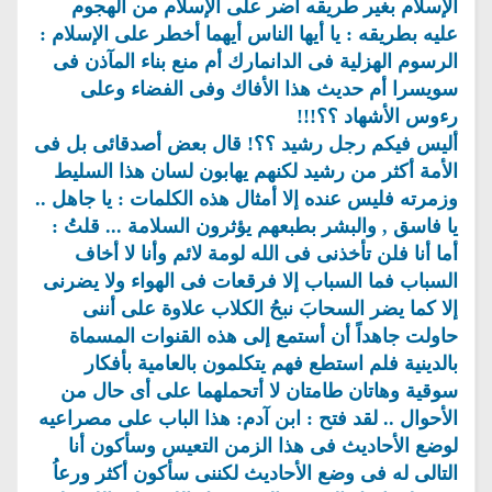
الإسلام بغير طريقه أضر على الإسلام من الهجوم
عليه بطريقه : يا أيها الناس أيهما أخطر على الإسلام :
الرسوم الهزلية فى الدانمارك أم منع بناء المآذن فى
سويسرا أم حديث هذا الأفاك وفى الفضاء وعلى
رءوس الأشهاد ؟؟!!!
أليس فيكم رجل رشيد ؟؟! قال بعض أصدقائى بل فى
الأمة أكثر من رشيد لكنهم يهابون لسان هذا السليط
وزمرته فليس عنده إلا أمثال هذه الكلمات : يا جاهل ..
يا فاسق , والبشر بطبعهم يؤثرون السلامة ... قلتُ :
أما أنا فلن تأخذنى فى الله لومة لائم وأنا لا أخاف
السباب فما السباب إلا فرقعات فى الهواء ولا يضرنى
إلا كما يضر السحابَ نبحُ الكلاب علاوة على أننى
حاولت جاهداً أن أستمع إلى هذه القنوات المسماة
بالدينية فلم استطع فهم يتكلمون بالعامية بأفكار
سوقية وهاتان طامتان لا أتحملهما على أى حال من
الأحوال .. لقد فتح : ابن آدم: هذا الباب على مصراعيه
لوضع الأحاديث فى هذا الزمن التعيس وسأكون أنا
التالى له فى وضع الأحاديث لكننى سأكون أكثر ورعاُ