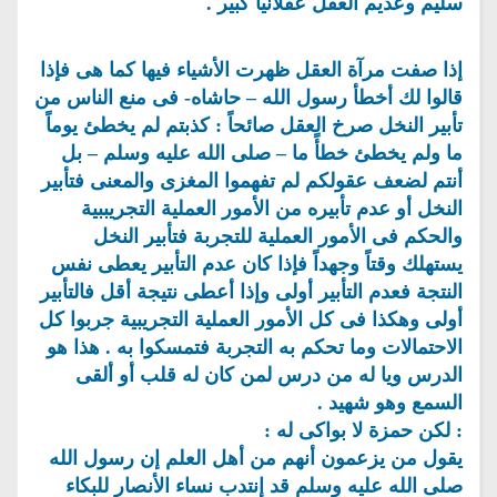
سليم وعديم العقل عقلانياً كبير .
إذا صفت مرآة العقل ظهرت الأشياء فيها كما هى فإذا
قالوا لك أخطأ رسول الله – حاشاه- فى منع الناس من
تأبير النخل صرخ العقل صائحاً : كذبتم لم يخطئ يوماً
ما ولم يخطئ خطأً ما – صلى الله عليه وسلم – بل
أنتم لضعف عقولكم لم تفهموا المغزى والمعنى فتأبير
النخل أو عدم تأبيره من الأمور العملية التجريببية
والحكم فى الأمور العملية للتجربة فتأبير النخل
يستهلك وقتاً وجهداً فإذا كان عدم التأبير يعطى نفس
النتجة فعدم التأبير أولى وإذا أعطى نتيجة أقل فالتأبير
أولى وهكذا فى كل الأمور العملية التجريبية جربوا كل
الاحتمالات وما تحكم به التجربة فتمسكوا به . هذا هو
الدرس ويا له من درس لمن كان له قلب أو ألقى
السمع وهو شهيد .
: لكن حمزة لا بواكى له :
يقول من يزعمون أنهم من أهل العلم إن رسول الله
صلى الله عليه وسلم قد إنتدب نساء الأنصار للبكاء