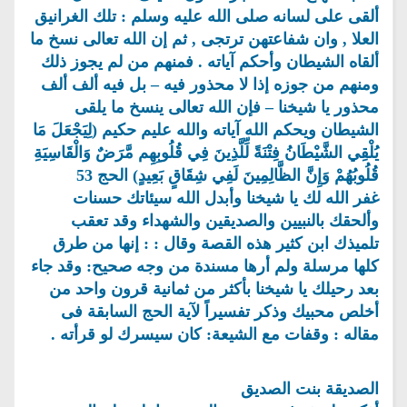
ألقى على لسانه صلى الله عليه وسلم : تلك الغرانيق
العلا , وان شفاعتهن ترتجى , ثم إن الله تعالى نسخ ما
ألقاه الشيطان وأحكم آياته . فمنهم من لم يجوز ذلك
ومنهم من جوزه إذا لا محذور فيه – بل فيه ألف ألف
محذور يا شيخنا – فإن الله تعالى ينسخ ما يلقى
الشيطان ويحكم الله آياته والله عليم حكيم (لِيَجْعَلَ مَا
يُلْقِي الشَّيْطَانُ فِتْنَةً لِّلَّذِينَ فِي قُلُوبِهِم مَّرَضٌ وَالْقَاسِيَةِ
قُلُوبُهُمْ وَإِنَّ الظَّالِمِينَ لَفِي شِقَاقٍ بَعِيدٍ) الحج 53
غفر الله لك يا شيخنا وأبدل الله سيئاتك حسنات
وألحقك بالنبيين والصديقين والشهداء وقد تعقب
تلميذك ابن كثير هذه القصة وقال : : إنها من طرق
كلها مرسلة ولم أرها مسندة من وجه صحيح: وقد جاء
بعد رحيلك يا شيخنا بأكثر من ثمانية قرون واحد من
أخلص محبيك وذكر تفسيراً لآية الحج السابقة فى
مقاله : وقفات مع الشيعة: كان سيسرك لو قرأته .
الصديقة بنت الصديق