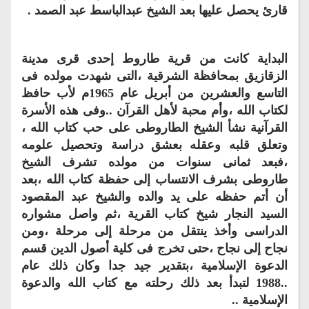
قارئ يحصل عليها بعد الشيخ عبدالباسط عبد الصمد .
البداية كانت من قرية طاروط إحدى قرى مدينة
الزقازيق بمحافظة الشرقية ،التى شهدت مولده فى
التاسع والعشرين من أبريل عام 1965م لأب حافظ
لكتاب الله ،وأم محبة لأهل القرآن ..وفى هذه الأسرة
القرآنية نشأ الشيخ الطاروطى على حب كتاب الله ،
وتعلق قلبه وعقله بعشق دراسة وتحصيل علومه
،فبعد ثمانى سنوات من مولده تشرف الشيخ
طاروطى بشرف الانتساب إلى حفظة كتاب الله ،بعد
أن أتم حفظه على يد والده والشيخ عبد المقصود
السيد النجار شيخ كتاب القرية ،ثم واصل مشواره
الدراسى وأخذ ينتقل من مرحلة إلى مرحلة ،ومن
نجاح إلى نجاح ،حتى تخرج فى كلية أصول الدين قسم
الدعوة الإسلامية ،بتقدير جيد جدا وكان ذلك عام
..1988 لتبدأ بعد ذلك رحلته مع كتاب الله والدعوة
الإسلامية ..