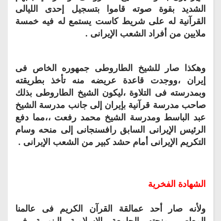
الشديد بقوة صوته قاموا بتسجيل إحدى الليالى
القرآنية له على شريط كاست يستمع له فيه خمسة
ملايين من أفراد الشعب الإيرانى .
وهكذا صار للشيخ الطاروطى جمهوره الخاص فى
إيران ،ووجدت قاعدة عريضه منه تأخذ بطريقته
وبمدرسته فى التلاوة ،ليكون الشيخ الطاروطى بذلك
صاحب مدرسة قرآنية بإيران إلى جانب مدرسة الشيخ
عبد الباسط ومدرسة الشيخ محمد رفعت ،،مما دفع
الرئيس الإيرانى السابق رافسنجانى إلى منحه وسام
التكريم الإيرانى أمام حشد كبير من الشعب الإيرانى .
الشهادة الفخرية
ولأنه صار أحد عمالقة القرآن الكريم فى عالمنا
المعاصر منحته الجامعة الإسلامية البنورية فى