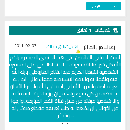
عبدالفتاح_الطاروطى
,
التعليقات : 1 تعليق
2011-02-07
زهراء من الجزائر
ابلغ عن تعليق مخالف
اشكر اخواتي القائمين على هذا المنتدى الطيب وجزاكم
الله كل خير عنا..لقد سررت جدا عند اطلاعي على المسيره
الشخصيه لشيخنا الكريم عبد الفتاح الطاروطي بارك الله
فيه ونفعنا به والامه الاسلاميه جمعاء واني اكن له
معزة خاصه واشهد الله اني احبه في الله وادعوا الله ان
يحفظه من كل سوء واهله وان يرزقنا ذرية طيبه مثله
وانا شخصيا عرفته من خلال قناة الفجر المباركه...وارجوا
من اخواني ان يضعوا له جنب تعريفه مقطع صوتي له
.....وشكرا
]
1
[