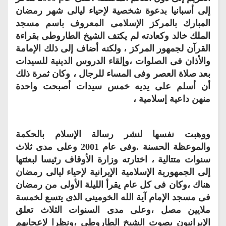
إلى أسبانيا بدعوة شخصية لإحياء ليالى شهر رمضان
المبارك بالمركز الإسلامى المعروف باسم مسجد
الملك خالد وكعادته لم يكتف الشيخ الطاروطى بقراءة
القرآن لجمهور المركز ، ولكنه أضاف إلى ذلك الإمامة
والأذان فى الصلوات ،وإلقاء الدروس الدينية للسيدات
بعد صلاة العصر وفى المساء للرجال ، وكان ثمرة ذلك
أن أسلم على يديه خمس سيدات أصبحت واحدة
منهن داعية إسلامية ،
ووهبت نفسها لنشر رسالة الإسلام بالحكمة
والموعظة الحسنة .وفى عام 2001 وعلى مدى ثلاث
سنوات متتالية ، اختارته وزارة الأوقاف رئيسا لبعثتها
إلى الجمهورية الإسلامية الإيرانية لإحياء ليالى رمضان
هناك ،وكان فى كل عام يقرأ الليلة الأولى من رمضان
فى مسجد الإمام آية الله الخومينى الذى يتسع لخمسة
ملايين مصل ،وعلى مدى السنوات الثلاث تعلق
الإيرانيون بصوت الشيخ الطاروطى ،ونظرا لإعجابهم