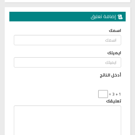
إضافة تعليق
اسمك
ايميلك
أدخل الناتج
1 + 3 =
تعليقك