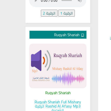
الرقية
1
الرقية
2
Ruqyah Shariah
ariah
Ruqyah Shariah
Ru
pada Seorang
Ruqyah Shariah Full Mishary
Ruqyah ac
and Sunnah
Rashid Al Afasy Mp3 الرقية
a
an
الشرعية