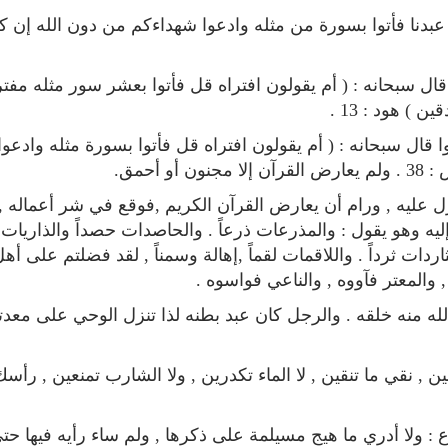
 عبدنا فأتوا بسورة من مثله وادعوا شهداءكم من دون الله إن ك
ال سبحانه : ( أم يقولون افتراه قل فأتوا بعشر سور مثله مفت
) هود : 13 .
قال سبحانه : ( أم يقولون افتراه قل فأتوا بسورة مثله وادعو
أحمق.
 عليه , ورام أن يعارض القرآن الكريم ,فوقع في شر أعماله , 
تلاوة جديدة للشيخ
ترجمة معاني القرآن صوت الى اللغة
ه وهو يقول : والمذرعات ذرعاً . والحاصدات حصداً والذاريات 
العفاسي تهتز لها 
التايلاندية
تلاوات منوع
ثاردات ثرداً . واللاقمات لقماً ,إهالة وسمناً , لقد فضلتم على أه
الترجمات الصوتية لمعاني
القرآن Mp3
13813 | 2024-05-29
 والمعتر فآووه , والناعي فواسوه .
6808 | 2024-05-29
ري
ه منه خلقه . والرجل كان عبد بطنه لذا تنزل الوحي على معدته
سي
 , نقي ما تنقين , لا الماء تكدرين , ولا الشارب تمنعين , رأس
: ولا أدري ما هيج مسيلمة على ذكرها , ولم ساء رأيه فيها حت