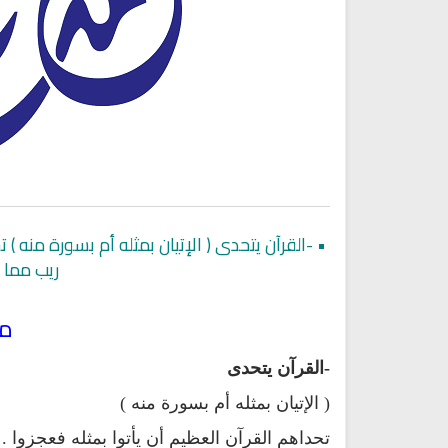
•
-القرآن يتحدى ( الإتيان بمثله أم بسورة منه ) ت
ريب مما ن
انشودة هل نلتقي
انشودة رثاء ابو حمزة
أناشيد مؤثرة وحزينة
مع
اناشيد ابراهيم الاحمد
28183 | 2025-03-19
16460 | 2025-03-19
-القرآن يتحدى
( الإتيان بمثله أم بسورة منه )
تحداهم القرآن العظيم أن يأتوا بمثله فعجزوا .