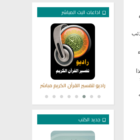
اذاعات البث المباشر
ذئب
ا
ن نابلس بث
راديو لتفسير القرآن الكريم مباشر
راديو مباشر ل
الشيخ اب
جديد الكتب