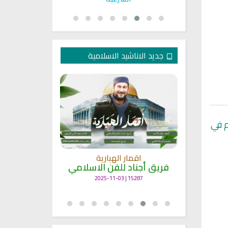
جديد الاناشيد الاسلامية
م في
انشودة م
اقمار الهبارية
فريق أجناد
مي
فريق أجناد للفن الاسلامي
21728 | 2025-05-04
15287 | 2025-11-03