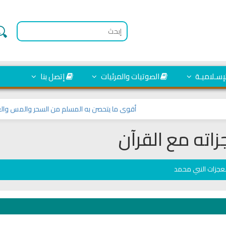
لإسـلاميـة
الصوتيات والمرئيات
إتصل بنا
أقوى ما يتحصن به المسلم من السحر والمس والعين والحس
اته مع القرآن
جزات النبي محمد