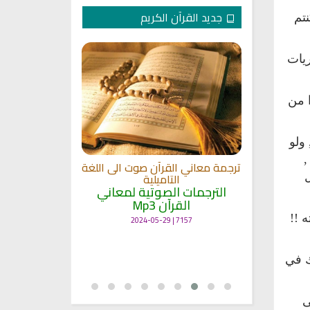
جديد القرآن الكريم
نتم
ريات
ا من
الترجمة الصوتي
ولو
 مشاري
اللغة
,
القلوب
ترجمة معاني القرآن صوت الى اللغة
الترجمات ا
ة
التاميلية
ل
القرآ
الترجمات الصوتية لمعاني
12486 | 2024-05-29
القرآن Mp3
 !!
7157 | 2024-05-29
ك في
ى