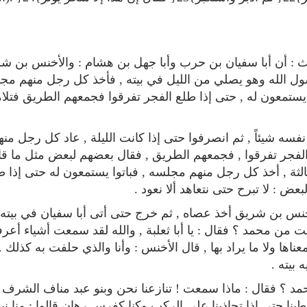
: أن أبا سفيان بن حرب وأبا جهل بن هشام : والأخنس بن ش
ل الله وهو يصلي من الليل في بيته , فأخذ كل رجل منهم مجل
ا يستمعون له , حتى إذا طلع الفجر تفرقوا فجمعهم الطريق فتلام
فسه شيئاً , ثم انصرفوا حتى إذا كانت الليلة , عاد كل رجل منه
الفجر تفرقوا , فجمعهم الطريق , فقال بعضهم لبعض مثل ما قال
لثالثة , أخذ كل رجل منهم مجلسه , فباتوا يستمعون له حتى إذا ط
 : لا تبرح حتى نتعاهد ألا نعود .
لأخنس بن شريق أخذ عصاه , ثم خرج حتى أتى أبا سفيان في بيته
 من محمد ؟ فقال : يا أبا ثعلبة , والله لقد سمعت أشياء أعرف
ها ولا ما يراد بها , قال الأخنس : وأنا والذي حلفت به كذلك .
بيته .
حمد ؟ فقال : ماذا سمعت ! تنازعنا نحن وبنو عبد مناف الشرف
ينا حتى إذا تحاذينا على الركب وكنا كفرس رهان قالوا : منا نب