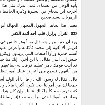
يأتيه الوحي من السماء , فمتى ندرك مثل هذا ؟ و
الزهريات بسند صحيح .
فعمل هذا الجاهل الجهول المجهال الجهالة أبو 
838- القرآن يزلزل قلب أحد أئمة الكفر
ورد أن عتبة بن ربيعة قال يوماً وهو جالس ف
قريش ألا أقوم إلى محمد فأكلمه وأعرض عليه أ
أسلم حمزة ورأوا أصحاب النبي يزيدون ويكثرون , ف
جلس إلى النبي فقال : يا ابن أخي , إنك منا 
قد أتيت قومك بأمر عظيم فرقت به جماعتهم ,
من آبائهم , فسمع مني أعرض عليك أمور تنظر في
قال : فقال له رسول الله : ( قل يا أبا الوليد أس
جمعنا لك من أموالنا حتى تكون أكثرنا مالاً , و
كنت تريد به ملكاً ملكناك علينا , وإن كان هذا 
وبذلنا فيه أموالنا حتى نبرأك منه ، فإنه ربما غ
حتى إذا فرغ عتبة ورسول الله يستمع منه ، قال : 