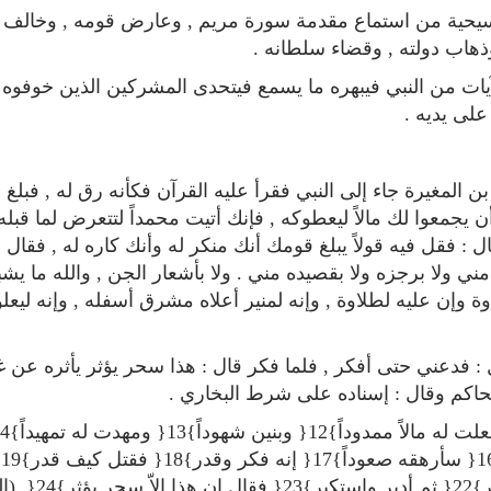
سيحية من استماع مقدمة سورة مريم , وعارض قومه , وخالف 
وذهاب دولته , وقضاء سلطانه .
ات من النبي فيبهره ما يسمع فيتحدى المشركين الذين خوفوه
على يديه .
تحميل كتب علوم الفقه وأصوله
كتب الأسرة والمرأة
المغيرة جاء إلى النبي فقرأ عليه القرآن فكأنه رق له , فبلغ 
ن يجمعوا لك مالاً ليعطوكه , فإنك أتيت محمداً لتتعرض لما قبله 
كتاب مختصر الفقه في القرآن
تحميل كتاب تربية الاولا
الكريم
 : فقل فيه قولاً يبلغ قومك أنك منكر له وأنك كاره له , فقال :
ني ولا برجزه ولا بقصيده مني . ولا بأشعار الجن , والله ما يشب
وة وإن عليه لطلاوة , وإنه لمنير أعلاه مشرق أسفله , وإنه ليعلو
: فدعني حتى أفكر , فلما فكر قال : هذا سحر يؤثر يأثره عن غ
لحاكم وقال : إسناده على شرط البخاري .
ثم 
قتل كيف قدر}20{ ثم نظر}21{ ثم عبس وبسر}22{ ثم أد