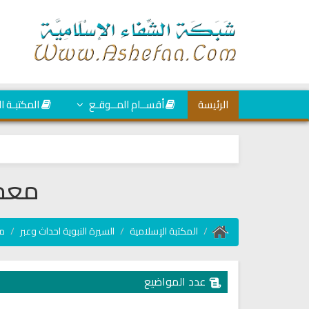
الرئيسة
أقســام المــوقـع
المكتبـة ا
معجز
المكتبة الإسلامية
السيرة النبوية احداث وعبر
مع
عدد المواضيع