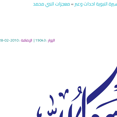
يرة النبوية احداث وعبر
»
معجزات النبي محمد
الزوار
: 19043 |
الإضافة
: 2010-02-28
qyah Shariah
Ruqyah Shariah
cording to the Quran
Why Do You Feel at Peace When
 to treat witchcraft,
Listening to the Quran, Even If
d the evil eye
You Don’t Understand It?