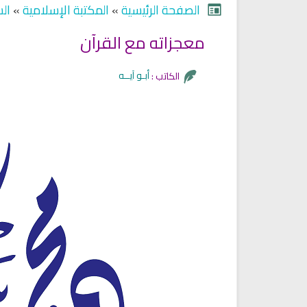
الصفحة الرئيسية
»
المكتبة الإسلامية
»
الس
معجزاته مع القرآن
أبـو آيــه
الكاتب :
Ruqyah Shariah
Ruqyah Shariah
Discover Islam and Muslims
Ruqya regained her sight
religion!