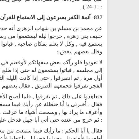
: 11-24 ).
837- أئمة الكفر يسرعون إلى الاستماع للقرآن
عن محمد بن مسلم بن شهاب الزهري أنه حدث 
حليف بني زهرة , خرجوا ليلة ليستمعوا من رسو
يستمع قيه , وكل لا يعلم بمكان صاحبه , فباتو
وقال بعضهم لبعض :
لا تعودوا فلو رآكم بعض سفهائكم لأوقعتم في ن
إلى مجلسه , فباتوا يستمعون له حتى إذا طلع 
أول مرة , ثم انصرفوا , حتى إذا كانت الليلة ا
الفجر تفرقوا فجمعهم الطريق , فقال بعضهم لبعض
فتعاهدوا على ذلك , ثم تفرقوا , فلما أصبح ا
فقال : أخبرني يا أبا حنظلة عن رأيك فيما سمعت
وأعرف ما يراد بها , وسمعت أشياء ما عرفت معنا
: ثم خرج من عنده حتى أتى أبا جهل فدخل عليه 
فقال يا أبا الحكم : ما رأيك فيما سمعت من م
أطعموا فأطعمنا , وحملوا فحملنا , وأعطوا فأعط