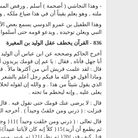
- وهذا النجاشي ( أصحمة ) أسلم , ورفض الم
ملته , وهو يعلم يقيناً أن في هذا ضياع ملكه , 
وهذا الطفيل بن عمرو الدوسي يسمع بعض الآي
النبي ويعلن توحيده , ويدعو قومه حتى أسلموا 
836 - القرآن يخطف عقل الوليد بن المغيرة
تحميل كتب السيرة النبوية
تحميل كتب السيرة النبوية
أخرج الحاكم وصححه عن ابن عباس أن الوليد بن 
أبا جهل فأتاه , فقال : يا عم إن قومك يريدون أ
السيرة النبوية المستوى الأول
صحيح السيرة النبوية
قال : لقد علمت قريش أني من أكثرها مالاً . قال
وماذا أقول فو الله ما فيكم رجل أعلم بالشعر م
الذي يقول شيئاً من هذا . و والله إن لقوله لحلا
يعلى عليه , وإنه ليحطم ما تحته .
قال : لا يرضى عنك قومك حتى تقول فيه . قال 
فنزلت : ( ذرني ومن خلقتُ وحيداً ) . أخرجه ا