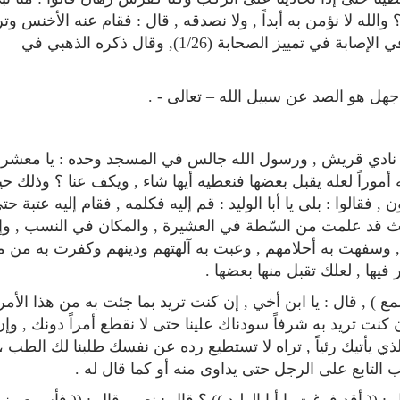
الله لا نؤمن به أبداً , ولا نصدقه , قال : فقام عنه الأخنس وتر
أخرجه ابن سحاق في السيرة وذكره الحافظ في الإصابة في تمييز الصحابة (1/26), وقال ذكره الذهبي في
جهل هو الصد عن سبيل الله – تعالى - .
ي نادي قريش , ورسول الله جالس في المسجد وحده : يا معشر
موراً لعله يقبل بعضها فنعطيه أيها شاء , ويكف عنا ؟ وذلك ح
قالوا : بلى يا أبا الوليد : قم إليه فكلمه , فقام إليه عتبة حت
حيث قد علمت من السّطة في العشيرة , والمكان في النسب , وإ
 وسفهت به أحلامهم , وعبت به آلهتهم ودينهم وكفرت به من
ها , لعلك تقبل منها بعضها .
مع ) , قال : يا ابن أخي , إن كنت تريد بما جئت به من هذا الأمر م
إن كنت تريد به شرفاً سودناك علينا حتى لا نقطع أمراً دونك , وإن
الذي يأتيك رئياً , تراه لا تستطيع رده عن نفسك طلبنا لك الطب ،
لب التابع على الرجل حتى يداوى منه أو كما قال له .
(( أقد فرغت يا أبا الوليد )) ؟ قال : نعم . قال : (( فأسمع منــ