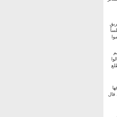
ريق
ساً
وا
م
وا
لع
ها
 قال
ي