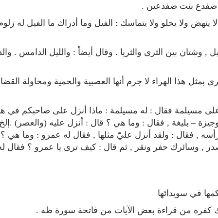
ا ضفدع بنت ضفدعين .
 ينهض ولا يجلو ولا يتماسك : الفيل وما أدراك ما الفيل له زلوم
 وشتان بين الثرى والثريا . وقال أيضاً : والليل الدامس . وال
 بمثل هذا الهراء لا جرم أنها العصبية والحمية ومحاولة القضاء
لى مسيلمة فقال : له مسيلمة : ماذا أنزل على صاحبكم في هذ
يزة – بليغة , فقال : وما هي ؟ قال : أنزل عليه (والعصر) .إلخ
راديو الشيخ خالد القحطاني للقران
اذاعة القران الكريم م
سه , فقال : ولقد أنزل عليّ مثلها , فقال له عمرو : وما هي ؟
الكريم
مباشر
 وصدر , وسائرك حفر ونقر , ثم قال : كيف ترى يا عمرو ؟ فقال له
مها في سويدائها
ك كفره من قراءة بعض الآيات من فاتحة سورة طه .