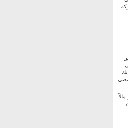
كه.
ين
ى
نك
 مضى
الاً
ـــي