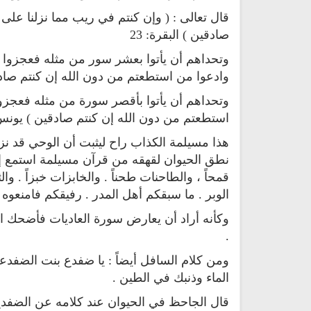
قال تعالى : ( وإن كنتم في ريب مما نزلنا على
صادقين ) البقرة: 23
وتحداهم أن يأتوا بعشر سور من مثله فعجزوا ق
وادعوا من استطعتم من دون الله إن كنتم صادقين 
وتحداهم أن يأتوا بأقصر سورة من مثله فعجزوا 
استطعتم من دون الله إن كنتم صادقين ) يونس : 38 . ولم يعارض القرآن إلا مجنون أو 
هذا مسيلمة الكذاب راح ليثبت أن الوحي قد نزل
نطق الحيوان لقهقه من قرآن مسيلمة استمع إلي
قمحاً ، والطاحنات طحناً . والخابزات خبزاً . وال
الوبر . ما سبقكم أهل المدر . رفيقكم فامنعوه ,
حميل القرآن الكريم بصوت مشاري
القرآن الكريم كاملاً الشيخ مشا
وكأنه أراد أن يعارض سورة العاديات فأضحك الل
العفاسي كامل Mp3
العفاسي سهولة الاستماع
لقرآن كاملاً مشاري العفاسي
القرآن كاملاً مشاري العفا
.
بجودة عالية
بجودة عالية
ومن كلام السافل أيضاً : يا ضفدع بنت الضفدعين
12612 | 2024-05-29
15143 | 2024-05-29
الماء وذنبك في الطين .
قال الجاحظ في الحيوان عند كلامه عن الضفدع 