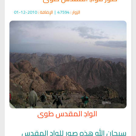
الزوار :
47594
|
الإضافة :
2010-12-01
الوادِ المقدس طوى
سبحان الله هذه صور للواد المقدس