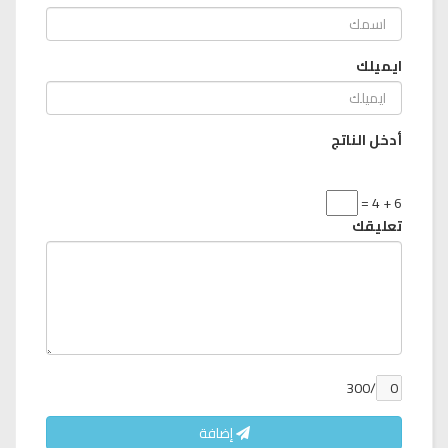
ايميلك
أدخل الناتج
6 + 4 =
تعليقك
/300
إضافة