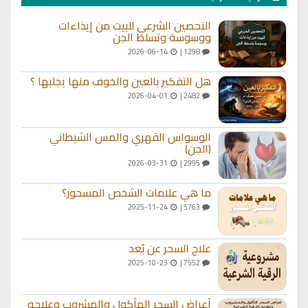
التحصين الشرعي للبيت من إيذاءات
ووسوسة وتسلط الجن
2026-06-14
1298 |
هل التفكير بالعين والخوف منها يجلبها ؟
2026-04-01
2482 |
الوسواس القهري والمس الشيطاني
(الجن)
2026-03-31
2995 |
ما هي علامات الشخص المسحور؟
2025-11-24
5763 |
علاج السحر عن بُعد
2025-10-23
7552 |
أعراض السحر المأكول والمشروب وعلاجه