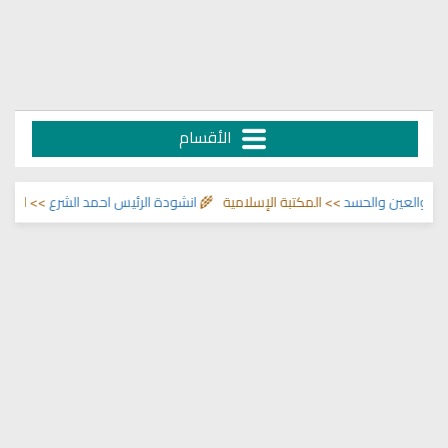
الأقسام
والحسد
>> المكتبة الإسلامية 🌾
انشودة الرئيس احمد الشرع
>> اناشيد ابراهيم ا