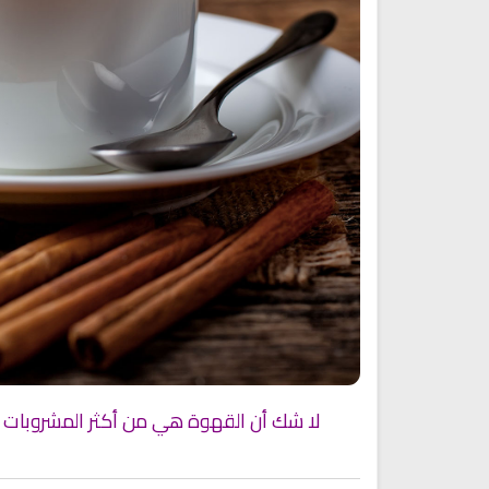
انشودة رثاء ابو حمزة
أناشيد مؤثرة وحزينة
اناشيد ابراهيم الاحمد
28146 | 2025-03-19
16451 | 2025-03-19
لا شك أن القهوة هي من أكثر المشروبات ال
قران الكريم مرتل بصوت الشيخ عبد
راديو الشيخ احمد الحواشي للقر
الباسط
الكريم