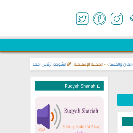
لحسد
>> المكتبة الإسلامية 🌾
انشودة الرئيس احمد الشرع
>> اناشيد ابراهيم الاح
Ruqyah Shariah