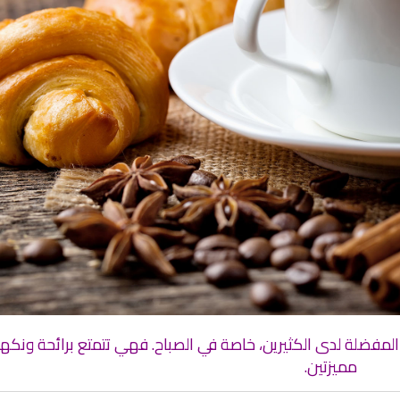
انشودة تلك أ
انشودة الرئيس احمد الشرع
أناشيد الأم
اناشيد ابراهيم الاحمد
3614 | 2026-03-30
1518 | 2026-06-20
مفضلة لدى الكثيرين، خاصة في الصباح. فهي تتمتع برائحة ونكه
ان
القران الكريم مباشرة بصوت الشيخ
اذاعة القران الكريم م
مميزتين.
ادريس ابكر
مباشر