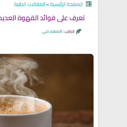
الصفحة الرئيسية
»
المقالات الطبية
تعرف على فوائد القهوة العديدة على جسم الانسان
Ruqyah Shariah
Ruqyah Shariah
Discover Islam and Muslims
Ruqya regained her sight
المصدر: دبي
الكاتب :
religion!
انشودة هل نلتقي