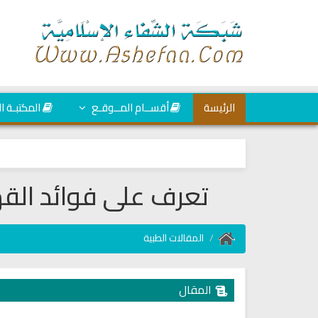
الرئيسة
أقســام المــوقـع
المكتبـة ا
تعرف على فوائد الق
المقالات الطبية
المقال