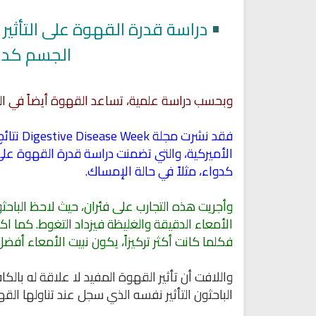
•
دراسة قدرة القهوة على التأثير 
الجسم كدوا
وبحسب دراسة علمية، تساعد القهوة أيضاً في الح
فقد نشر
الأميركية، والتي تضمنت دراسة قدرة القهوة على ا
كدواء، مثلاً في حالة الإمساك.
وأجريت هذه التجارب على فئران، حيث لاحظ الباح
الأمعاء الدقيقة والغليظة فيزداد التغوط. كما ا
فكلما كانت أكثر تركيزاً، يكون نبيت الأمعاء أفضل
واللافت أن تأثير القهوة المفيد لا علاقة له بالك
الباحثون التأثير نفسه الذي سجل عند تناولها القه