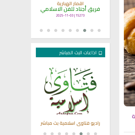
انشودة م
اقمار الهبارية
فريق أجناد
مي
فريق أجناد للفن الاسلامي
21717 | 2025-05-04
15273 | 2025-11-03
اذاعات البث المباشر
ة
ن نابلس بث
راديو فتاوى اسلامية بث مباشر
راديو لتفسير ا