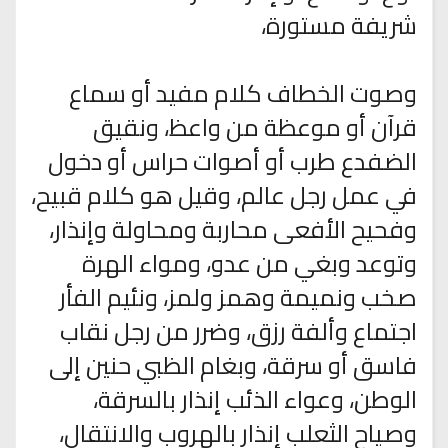
شريفة مستورة،
وصوت الخطاف كلام مفيد أو سماع
قرآن أو موعظة من واعظ، ونقيق
الضفدع طرب أو أصوات حراس أو دخول
في عمل رجل عالم، وقيل هو كلام قبيح،
وفحيح الأفعى محاربة ومحاولة وإنذار،
وتوعد وبغي من عدو، ومواء الهرة
صخب ونميمة وهمز ولمز، ونئيم الفأر
اجتماع وألفة رزق، وضرر من رجل نقاب
فاسق أو سرقة، وبغام الظبي حنين إلى
الوطن، وعواء الذئب إنذار بالسرقة،
وصياح الثعلب إنذار بالهروب والانتقال،