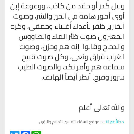
ونيل كدر أو حقد من كاذب، ووعوعة إبن
أوى أمور هامة في الخير والشر، وصوت
الخنزير ظفر بأعداء أغنياء وحمقى، وكره
المعبرون صوت ظئر الماء والطاووس
والدجاج وقالوا: إنه هم وحزن، وصوت
الغراب فراق ونعي، وكل صوت قبيح
سماعه هم وأمر نكد، والصوت الطيب
سرور وفرح. أنظر أيضاً الهاتف.
والله تعالى أعلم
مجاناً عبر النت
: موقع الشفاء لتفسير الأحلام والرؤى
Twitter
Facebook
WhatsApp