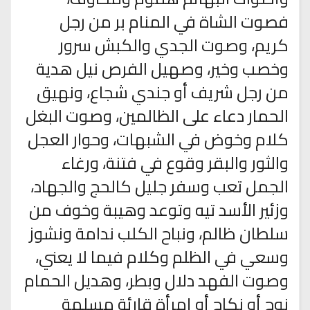
فصوت الشاة في المنام بر من رجل
كريم، وصوت الجدي والكبش سرور
وخصب وخير، وصهيل الفرص نيل هدية
من رجل شريف أو جندي شجاع، ونهيق
الحمار دعاء على الظالمين، وصوت البغل
كلام وخوض في الشبهات، وحوار العجل
والثور والبقر وقوع في فتنة، ورغاء
الجمل تعب وسفر جليل كالحج والجهاد،
وزئير الأسد تيه وتوعد وهيبة وخوف من
سلطان ظالم، ونباح الكلب ندامة ونشوز
وسعي في الظلم وكلام فيما لا يعني،
وصوت الفهد دلال وبطر، وهديل الحمام
نوح أو نكاح أو إمرأة قارئة مسلمة