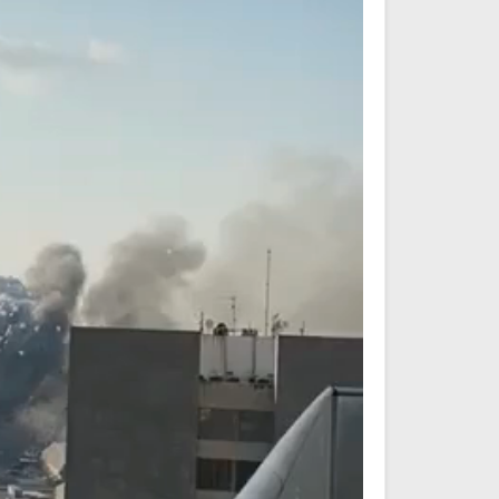
اقمار الهبارية
انشودة تلك أمي
فريق أجناد للفن الاسلام
أناشيد الأم
15287 | 2025-11-03
3634 | 2026-03-30