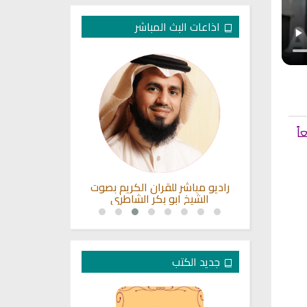
اذاعات البث المباشر
اً
كريم مباشر
راديو مباشر للقران الكريم بصوت
راديو الشيخ محم
الشيخ ابو بكر الشاطري
ا
جديد الكتب