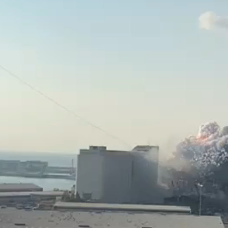
انشودة لم الش
انشودة مشاعل الشمال
أناشيد غزة
فريق أجناد للفن الاسلامي
ي
19358 | 2025-04-09
21728 | 2025-05-04