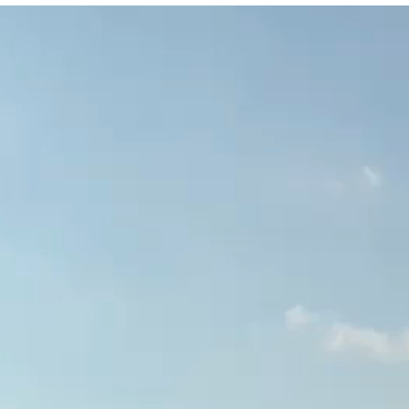
qyah Shariah
Ruqyah Shariah
inns Spell on a Woman
Sihir Jin Yahudi pada Seorang
ة
Wanita