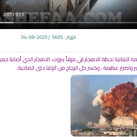
الزوار : 5605
| 2020-08-04
لبنانية لحظة الانفجار في مرفأ بيروت. الانفجار الذي أصابنا جميع
ير واضرار عظيمة ، وكسر كل الزجاج من الزلقا حتى الضاحية.
عية
إذاعة مباشرة لسير حياة الصحابة
راديو لتفسير القرآن ال
رضوان الله عليهم