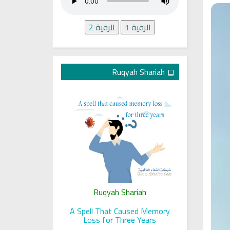
الرقية
1
الرقية
2
Ruqyah Shariah
ariah
Ruqyah Shariah
Ru
 her sight
A Spell That Caused Memory
A Jewish J
Loss for Three Years