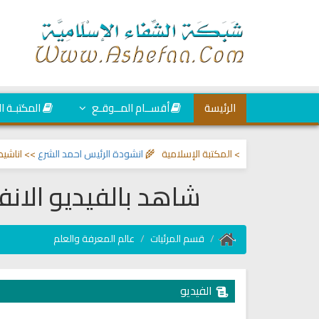
الرئيسة
أقســام المــوقـع
المكتبـة ا
والحسد
>> المكتبة الإسلامية 🌾
انشودة الرئيس احمد الشرع
>> اناشيد ابراهيم ا
شاهد بالفيديو الانفج
قسم المرئيات
عالم المعرفة والعلم
الفيديو