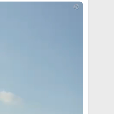
Ruqyah Shariah
Ruqyah Shariah
Ruqyah Shariah Full Mishary
Ruqyah according to the Quran
and Sunnah to treat witchcraft
Rashid Al Afasy Mp3 الرقي
and the evil eye
الشرعية