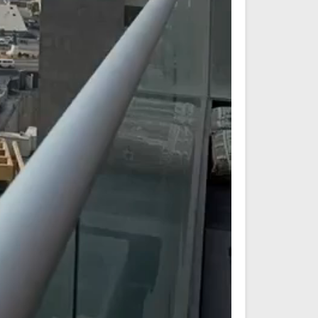
تلاوة جديدة للشيخ مشاري
العفاسي تهتز لها القلوب
ترجمة معاني القرآن صوت الى ال
تلاوات منوعة
التاميلية
الترجمات الصوتية لمعاني
13813 | 2024-05-29
القرآن Mp3
7158 | 2024-05-29