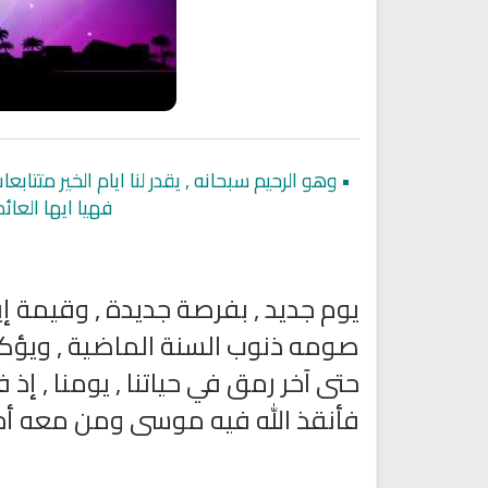
•
وهو الرحيم سبحانه , يقدر لنا ايام الخير متتاب
فهيا ايها العا
يوم جديد , بفرصة جديدة , وقيمة إيما
صومه ذنوب السنة الماضية , ويؤكد 
اقمار الهبارية
انشودة تلك أمي
فريق أجناد للفن الاسلام
أناشيد الأم
حتى آخر رمق في حياتنا , يومنا , إ
15287 | 2025-11-03
3633 | 2026-03-30
فأنقذ الله فيه موسى ومن معه أجم