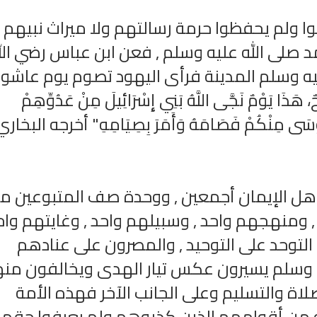
دلوا ولم يحفظوا حرمة رسالتهم ولا ميراث نبيهم
مد صلى الله عليه وسلم , فعن ابن عباس رضي الل
يه وسلم المدينة فرأى اليهود تصوم يوم عاشور
َذَا يَوْمٌ نَجَّى اللَّهُ بَنِي إِسْرَائِيلَ مِنْ عَدُوِّهِمْ
سَى مِنْكُمْ فَصَامَهُ وَأَمَرَ بِصِيَامِهِ" أخرجه البخاري (
الترجمة الصوتية لمعاني القرآن الى
ترجمة معاني القرآن ا
اللغة الفارسية
اللغة البرتغالي
لغة
الترجمات الصوتية لمعاني
الترجمات الصوتية
القرآن Mp3
القرآن Mp3
 أهل الإيمان أجمعين , ووحدة صف المتبوعين م
11460 | 2024-05-29
12487 | 2024-05-29
 , ومنهجهم واحد , وسبيلهم واحد , وغايتهم وا
لتوحد على التوحيد , والمصرون على عنادهم
 وسلم يسيرون عكس تيار الهدى ويخالفون منه
لاة والتسليم وعلى الجانب الآخر فهذه الأمة
لله من أقوامهم الذين كذبوهم ولم يعرفوا حقه