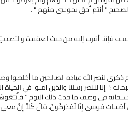
لصحيح " أنتم أحق بموسى منهم " .
نسب فإننا أقرب إليه من حيث العقيدة والتصدي
ذكرى لنصر الله عباده الصالحين ما أخلصوا وصب
راديو الشيخ عبد المحسن العبيكان
القران الكريم مباشرة 
للقران الكريم
سعد الغامد
ه :" إنا لننصر رسلنا والذين آمنوا في الحياة الد
 سبحانه في وصف ما حدث ذلك اليوم " فَأَتْبَعُوه
 أَصْحَابُ مُوسَى إِنَّا لَمُدْرَكُونَ. قَالَ كَلاَّ إِنَّ مَعِيَ