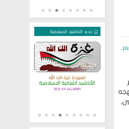
جديد الاناشيد الاسلامية
ام ,
انشودة غزة الك الله
الأناشيد اللبنانية الاسلامية
مل
انشودة حن
هجه
أناش
20681 | 2025-03-24
25695 | 2025-03-19
ن,