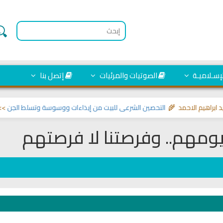
لإسـلاميـة
الصوتيات والمرئيات
إتصل بنا
 الاحمد 🌾
التحصين الشرعي للبيت من إيذاءات ووسوسة وتسلط الجن
>> مواضيع ت
 يومهم.. وفرصتنا لا فرصتهم