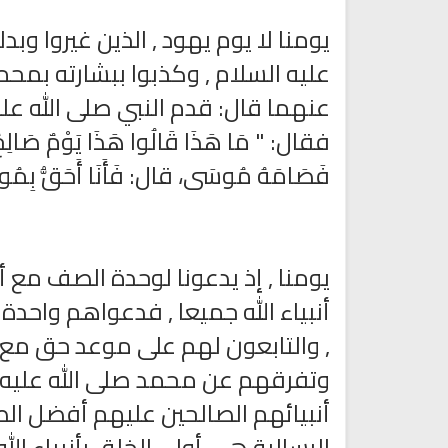
يومنا لا يوم يهود , الذين غيروا وب
عليه السلام , وكذبوا ببشارته بمح
عنهما قال: قدم النبي صلى الله عل
فقال: " مَا هَذَا قَالُوا هَذَا يَوْمٌ صَالِحٌ، ه
فَصَامَهُ مُوسَى، قال: فَأَنَا أَحَقُّ بِمُو
تلاوة جديدة للشيخ مشاري
العفاسي تهتز لها القلوب
ترجمة معاني القرآن صوت الى ال
تلاوات منوعة
التاميلية
يومنا , إذ يدعونا لوحدة الصف مع
الترجمات الصوتية لمعاني
13813 | 2024-05-29
القرآن Mp3
أنبياء الله جميعا , فدعواهم واحدة
7158 | 2024-05-29
, والتابعون لهم على موعد حق مع ا
وتفرقهم عن محمد صلى الله عليه
أنبيائهم الصالحين عليهم أفضل الص
الرسالية هي أولى الخلق بأنبياء ا