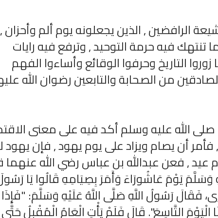
عة الرافضين , الذين يجعلونه يوم ألم وأحزان ,
 تنتهك فيه حرمة التوحيد , وترفع فيه رايات
 زوروا التاريخ وحرفوا الوقائع وأساءوا الفهم
صادقين من الصحابة والتابعين رضوان الله عليه
تحميل كتب السيرة النبوية
تحميل كتب السيرة ا
ة
السيرة النبوية المستوى الأول
صحيح السيرة الن
ي صلى الله عليه وسلم أكد فيه على معنى الاقتد
 فأمر أن يصام ويزاد على يوم يهود , فإن يهود ل
عيد , فعن عبدالله بن عباس رضي الله عنهما ق
 وَسَلَّمَ يَوْمَ عَاشُورَاءَ وَأَمَرَ بِصِيَامِهِ قَالُوا يَا رَسُول
َارَى، فَقَالَ رَسُولُ اللَّهِ صَلَّى اللَّهُ عَلَيْهِ وَسَلَّمَ: "فَإِذَا
 الْيَوْمَ التَّاسِعَ". قَالَ فَلَمْ يَأْتِ الْعَامُ الْمُقْبِلُ حَتَّى