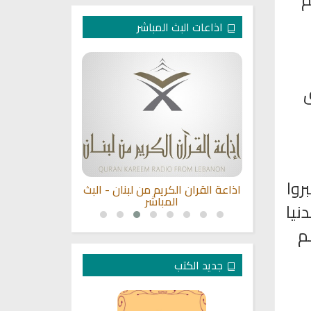
اذاعات البث المباشر
ق
روا
بصوت الشيخ
اذاعة القران الكريم من لبنان - البث
القران الكريم 
ي
المباشر
ا
نيا
ُم
جديد الكتب