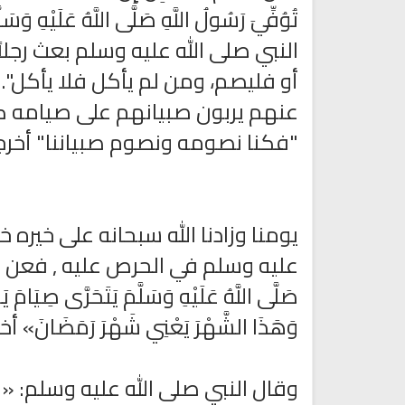
تُوُفِّيَ رَسُولُ اللَّهِ صَلَّى اللَّهُ ع
النبي صلى الله عليه وسلم بعث رجل
أو فليصم، ومن لم يأكل فلا يأكل". 
عنهم يربون صبيانهم على صيامه كم
"فكنا نصومه ونصوم صبياننا" أخرج
يومنا وزادنا الله سبحانه على خيره خي
عليه وسلم في الحرص عليه , فعن ابن عب
صَلَّى اللَّهُ عَلَيْهِ وَسَلَّمَ يَتَحَرَّى صِيَامَ يَ
وَهَذَا الشَّهْرَ يَعْنِي شَهْرَ رَمَضَانَ»
وقال النبي صلى الله عليه وسلم: «