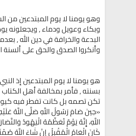
وهو يومنا لا يوم المبتدعين من الشي
وبكاء وعويل ودماء , ويجعلونه يوما
البدعة والخرافة في دين الله , بعدما
وأنكروا الصدق والحق على ألسنة ال
كتب الأسرة والمرأة المسلمة
تحميل كتب السيرة النبوية
ميل كتاب تربية الاولاد في الاسلام
السيرة النبوية للأطفال والناشئ
هو يومنا لا يوم المبتدعين إذ النب
بسنته , فأمر بمخالفة أهل الكتاب ,
تكن تصمه بل كانت تفطر فيه كيوم 
«حِينَ صَامَ رَسُولُ اللَّهِ صَلَّى اللَّهُ عَلَيْهِ
اللَّهِ، إِنَّهُ يَوْمٌ تُعَظِّمُهُ الْيَهُودُ وَالنَّص
كَانَ الْعَامُ الْمُقْبِلُ إِنْ شَاءَ اللَّهُ صُمْنَا