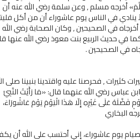
َلَيْهِ وَسَلَّمَ» أخرجه مسلم , وعن سلمة رضي الله عنه أن
اً ينادي في الناس يوم عاشوراء أن من أكل فليت
أخرجاه في الصحيحين , وكان الصحابة رضي الله
ا في حديث الربيع بنت معوذ رضي الله عنها قا
اه في الصحيحين .
رات كثيرات , فحرصنا عليه واقتدينا بنبينا صلى ال
اس رضي الله عنهما قال: «مَا رَأَيْتُ النَّبِيَّ
وْمٍ فَضَّلَهُ عَلَى غَيْرِهِ إِلّا هَذَا الْيَوْمَ يَوْمَ عَاشُورَاءَ،
 أخرجه البخاري
صيام يوم عاشوراء، إني أحتسب على الله أن يكف