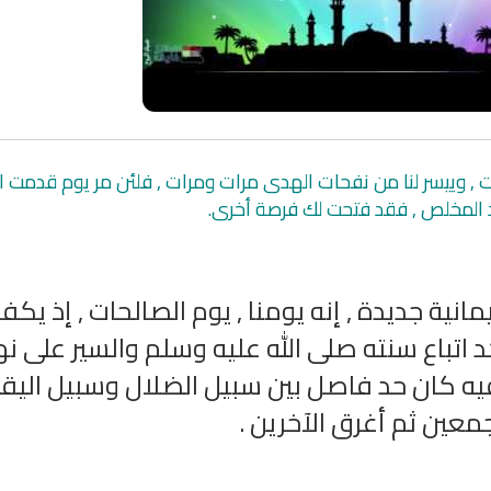
عات , وييسر لنا من نفحات الهدى مرات ومرات , فلئن مر يوم قدمت اي
ئد المخلص , فقد فتحت لك فرصة أخرى.
نية جديدة , إنه يومنا , يوم الصالحات , إذ يكفر
انشودة لم الش
انشودة مشاعل الشمال
أناشيد غزة
اتباع سنته صلى الله عليه وسلم والسير على ن
فريق أجناد للفن الاسلامي
ي
19358 | 2025-04-09
ذ فيه كان حد فاصل بين سبيل الضلال وسبيل اليقي
21728 | 2025-05-04
عين ثم أغرق الآخرين .