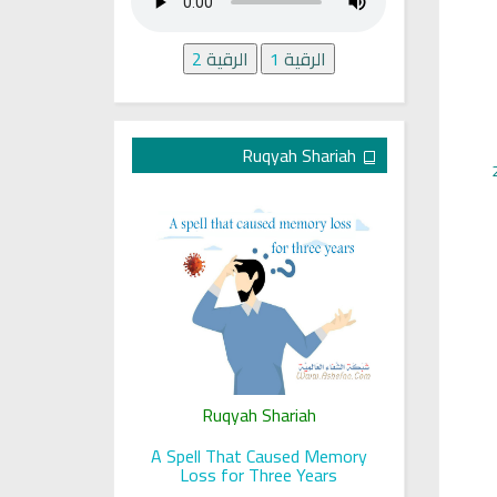
الرقية
1
الرقية
2
Ruqyah Shariah
ariah
Ruqyah Shariah
Ru
 her sight
A Spell That Caused Memory
A Jewish J
Loss for Three Years