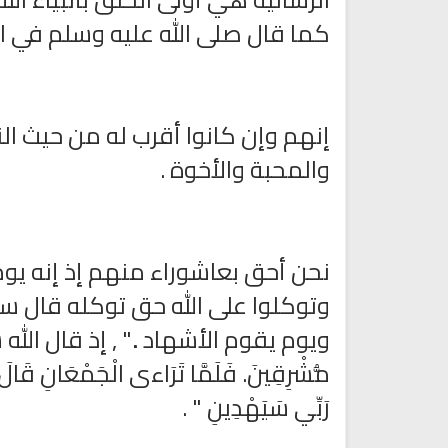
كما قال صلى الله عليه وسلم في ا
إنهم وإن كانوا أقرب له من حيث ال
والمحبة والأخوة .
نحن أحق بعاشوراء منهم إذ إنه يوم 
لقران الكريم مباشرة بصوت الشيخ
اذاعة الرقية الشرعية مباشر
ماهر المعيقلي
وتوكلوا على الله حق توكله قال سبحان
ويوم يقوم الأشهاد .." , إذ قال الله
مُّشْرِقِينَ. فَلَمَّا تَرَاءى الْجَمْعَانِ قَالَ
رَبِّي سَيَهْدِينِ " .