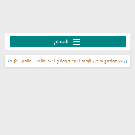
الأقسام
ن
>> مواضيع تختص بالرقية الشرعية وعلاج السحر والمس والعين 🌾
قناة وشفاء 