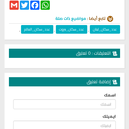
Gmail
Twitter
Facebook
WhatsApp
تابع أيضا :
مواضيع ذات صلة
عدد_سكان_لبنان
,
عدد_سكان_بيروت
,
عدد_سكان_العالم
,
التعليقات : 0 تعليق
إضافة تعليق
اسمك
ايميلك