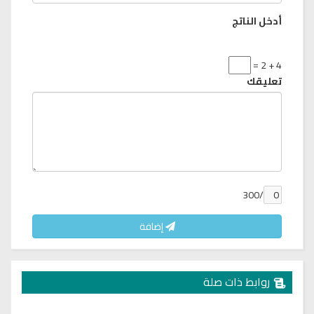
أدخل الناتج
4 + 2 =
تعليقك
/300
إضافة
روابط ذات صلة