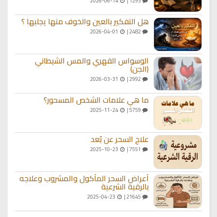
2026-06-14
1293 |
هل التفكير بالعين والخوف منها يجلبها ؟
2026-04-01
2482 |
الوسواس القهري والمس الشيطاني
(الجن)
2026-03-31
2992 |
ما هي علامات الشخص المسحور؟
2025-11-24
5759 |
علاج السحر عن بُعد
2025-10-23
7551 |
أعراض السحر المأكول والمشروب وعلاجه
بالرقية الشرعية
2025-04-23
21645 |