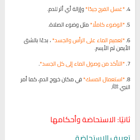
4.
*غسل الفرج جيدًا*
وإزالة أي أثر للدم.
5.
*الوضوء كاملًا*
مثل وضوء الصلاة.
6.
*تعميم الماء على الرأس والجسد*
، بدءًا بالشق
الأيمن ثم الأيسر.
7.
*التأكد من وصول الماء إلى كل الجسد*
.
8.
*استعمال المسك*
في مكان خروج الدم، كما أمر
النبي ﷺ.
ثانيًا: الاستحاضة وأحكامها
تعريف الاستحاضة