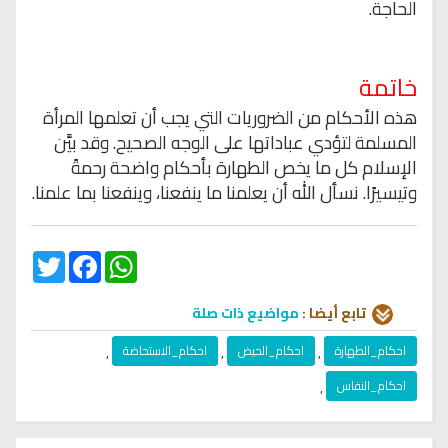
الحاجة.
خاتمة
هذه الأحكام من الضروريات التي يجب أن تعلمها المرأة
المسلمة لتؤدي عباداتها على الوجه الصحيح. وقد بيَّن
الإسلام كل ما يخص الطهارة بأحكام واضحة رحمةً
وتيسيرًا. نسأل الله أن يعلمنا ما ينفعنا، وينفعنا بما علمنا.
Twitter
Facebook
WhatsApp
تابع أيضا :
مواضيع ذات صلة
احكام_الطهارة
,
احكام_الحيض
,
احكام_الاستحاضة
,
احكام_النفاس
,