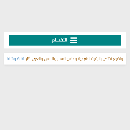
الأقسام
 تختص بالرقية الشرعية وعلاج السحر والمس والعين 🌾
قناة وشفاء لما في الص