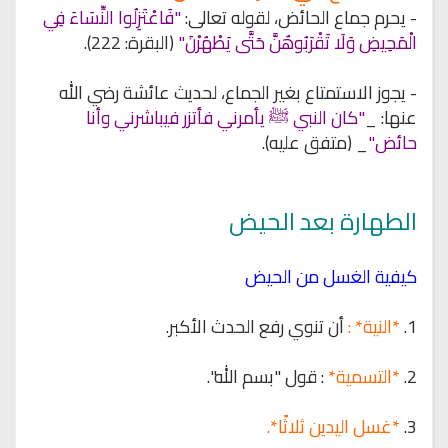
- يحرم جماع الحائض، لقوله تعالى:
"فَاعْتَزِلُوا النِّسَاءَ فِي
الْمَحِيضِ وَلَا تَقْرَبُوهُنَّ حَتَّى يَطْهُرْنَ"
(البقرة: 222).
- يجوز الاستمتاع بغير الجماع، لحديث عائشة رضي الله
عنها: _
"كان النبي ﷺ يأمرني فأتزر فيباشرني وأنا
حائض"
_ (متفق عليه).
الطهارة بعد الحيض
كيفية الغسل من الحيض
1.
*النية* :
أن تنوي رفع الحدث الأكبر.
2.
*التسمية*
: قول "بسم الله".
3.
*غسل اليدين ثلاثًا*.