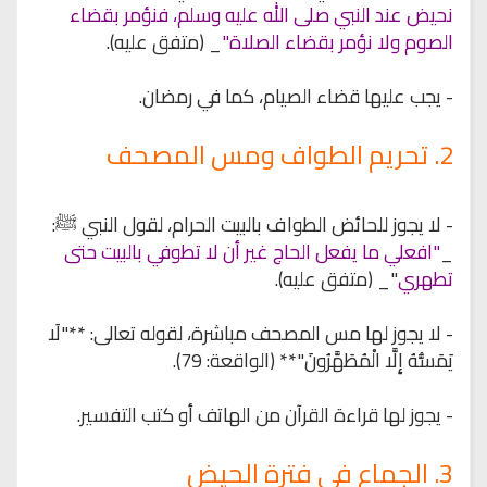
نحيض عند النبي صلى الله عليه وسلم، فنؤمر بقضاء
الصوم ولا نؤمر بقضاء الصلاة"
_ (متفق عليه).
- يجب عليها قضاء الصيام، كما في رمضان.
2. تحريم الطواف ومس المصحف
- لا يجوز للحائض الطواف بالبيت الحرام، لقول النبي ﷺ:
_
"افعلي ما يفعل الحاج غير أن لا تطوفي بالبيت حتى
تطهري
"_ (متفق عليه).
- لا يجوز لها مس المصحف مباشرة، لقوله تعالى: **"لَا
يَمَسُّهُ إِلَّا الْمُطَهَّرُونَ"** (الواقعة: 79).
- يجوز لها قراءة القرآن من الهاتف أو كتب التفسير.
3. الجماع في فترة الحيض