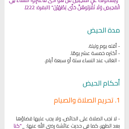
"وَيَسْأَلُونَكَ عَنِ الْمَحِيضِ قُلْ هُوَ أَذًى فَاعْتَزِلُوا النِّسَاءَ فِي
الْمَحِيضِ وَلَا تَقْرَبُوهُنَّ حَتَّى يَطْهُرْنَ" (البقرة: 222).
مدة الحيض
- أقله يوم وليلة.
- أكثره خمسة عشر يومًا.
- الغالب عند النساء ستة أو سبعة أيام.
أحكام الحيض
1. تحريم الصلاة والصيام
- لا تجب الصلاة على الحائض، ولا يجب عليها قضاؤها
بعد الطهر، كما في حديث عائشة رضي الله عنها: _
"كنا