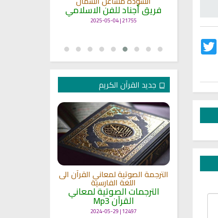
انشودة مشاعل الشمال
أنا
ة
فريق أجناد للفن الاسلامي
لاسلامي
19376 | 2025-04-09
21755 | 2025-05-04
Twitter
Fac
جديد القرآن الكريم
الترجمة الصوتية لمعاني القرآن الى
ترجمة معاني 
اللغة الفارسية
اللغة
 الى اللغة
الترجمات الصوتية لمعاني
الترجمات ا
القرآن Mp3
القرآ
 لمعاني
11468 | 2024-05-29
12497 | 2024-05-29