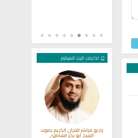
اذاعات البث المباشر
بث مباشر
راديو مباشر للقران الكريم بصوت
راديو الشيخ جم
الشيخ ابو بكر الشاطري
ا