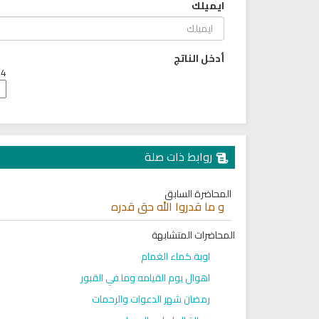
ايميلك
6813 | 2024-05-29
لقرآن الكريم كاملاً الشيخ مشاري
العفاسي سهولة الاستماع
لقرآن كاملاً مشاري العفاسي
بجودة عالية
أدخل الناتج
12622 | 2024-05-29
4 + 6 =
روابط ذات صلة
المحاضرة السابق
و ما قدروا الله حق قدره
المحاضرات المتشابهة
اوبة كماء الغمام
اهوال يوم القيامه وما في القبور
رمضان شهر الدعوات والرحمات
اذاعة القران الكريم من نابلس بث
راديو الشيخ صلاح بو خاطر للقرا
مباشر
الكريم