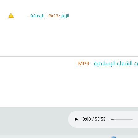
الزوار
: 8493
|
الإضافة
:
qyah Shariah
Ruqyah Shariah
hariah Full Mishary
Ruqyah according to the Quran
Wh
and Sunnah to treat witchcraft,
Li
and the evil eye
الشرعية
 الشفاء الإسلامية
-
MP3