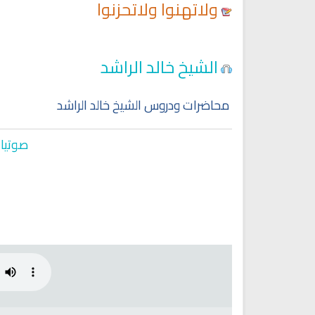
ولاتهنوا ولاتحزنوا
Ruqyah Shariah
Ruqyah Shariah
الشيخ خالد الراشد
y Do You Feel at Peace When
Discover Islam and Muslims
stening to the Quran, Even If
religion!
You Don’t Understand It?
محاضرات ودروس الشيخ خالد الراشد
صوتيات