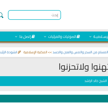
لإسـلاميـة
الصوتيات والمرئيات
إتصل بنا
لم من السحر والمس والعين والحسد
>> المكتبة الإسلامية 🌾
انشودة الرئيس احم
هنوا ولاتحزنوا
الشيخ خالد الراشد