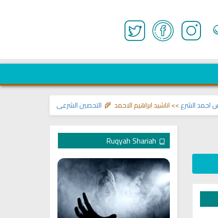
د الشرع
>> اناشيد ابراهيم الاحمد 🌾
التحصين الشرعي للبيت من إيذاءات ووسوس
Ruqyah Shariah