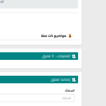
انشودة رثاء ابو حمزة
لتح
اناشيد ابراهيم الاحمد
انشودة الرئيس احمد الشرع
اناشيد ابراهيم الاحمد
16470 | 2025-03-19
1557 | 2026-06-20
مواضيع ذات صلة
التعليقات : 0 تعليق
إضافة تعليق
ترجمة معاني القرآن صوت الى ال
اسمك
التايلاندية
الترجمات الصوتية لمعاني
القرآن Mp3