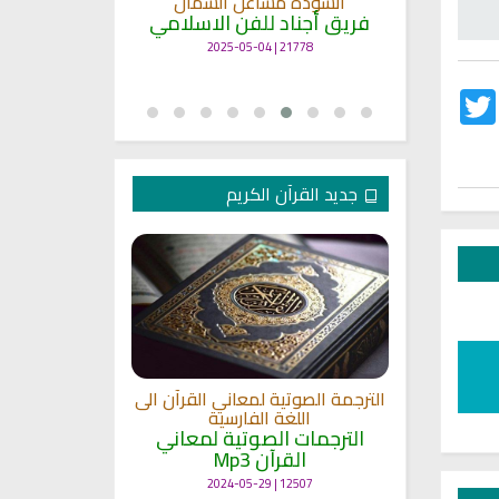
انشودة مشاعل الشمال
أنا
ة
فريق أجناد للفن الاسلامي
لاسلامي
19401 | 2025-04-09
21778 | 2025-05-04
Twitter
Fac
جديد القرآن الكريم
الترجمة الصوتية لمعاني القرآن الى
ترجمة معاني 
اللغة الفارسية
اللغة
 الى اللغة
الترجمات الصوتية لمعاني
الترجمات ا
القرآن Mp3
القرآ
 لمعاني
11477 | 2024-05-29
12507 | 2024-05-29