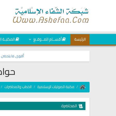
الرئيسة
أقســام المــوقـع
المكتبـة ا
أقوى ما يتحصن به ال
حواد
مكتبة الصوتيات الإسلامية
الخطب والمحاضرات
المحاضرة