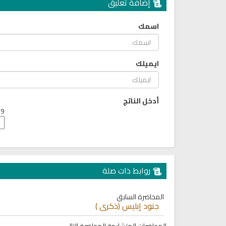
إضافة تعليق
6825 | 2024-05-29
لقرآن الكريم كاملاً الشيخ مشاري
العفاسي سهولة الاستماع
لقرآن كاملاً مشاري العفاسي
اسمك
بجودة عالية
12633 | 2024-05-29
ايميلك
أدخل الناتج
9 + 7 =
روابط ذات صلة
المحاضرة السابق
جنود إبليس (ذكرى )
البث المباشر للقران الكريم بصوت
راديو الشيخ ياسر الدوسري للقر
الشيخ فارس عباد
الكريم
المحاضرات المتشابهة
المحاضرة التالي