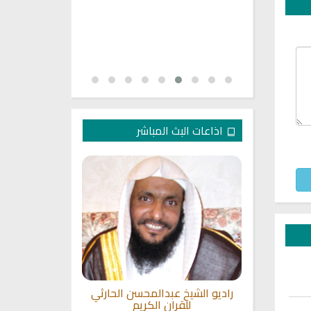
اذاعات البث المباشر
قية الشرعية
راديو الشيخ عبدالمحسن الحارثي
راديو فتاوى 
للقران الكريم