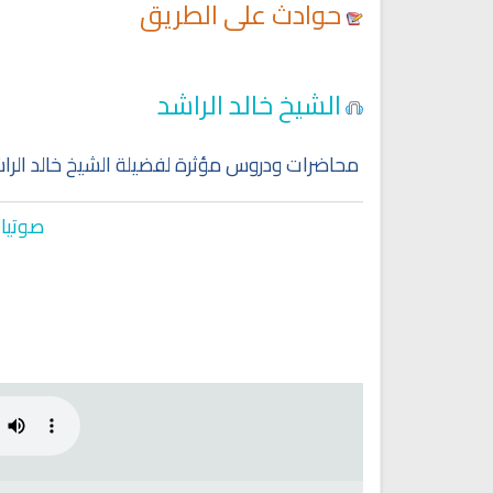
حوادث على الطريق
Ruqyah Shariah
Ruqyah Shariah
الشيخ خالد الراشد
y Do You Feel at Peace When
Discover Islam and Muslims
stening to the Quran, Even If
religion!
You Don’t Understand It?
محاضرات ودروس مؤثرة لفضيلة الشيخ خالد الرا
صوتيات