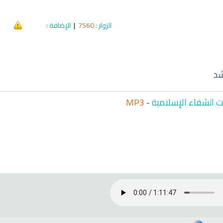
الزوار
: 7560
|
الإضافة
:
qyah Shariah
Ruqyah Shariah
hariah Full Mishary
Ruqyah according to the Quran
Wh
and Sunnah to treat witchcraft,
Li
and the evil eye
الشرعية
شد
 الشفاء الإسلامية
-
MP3