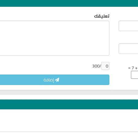
7178 | 2024-05-29
تعليقك
/300
إضافة
ان
القران الكريم مرتل بصوت الشيخ عبد
اذاعة راديو الشفاء للر
الباسط
مباشر