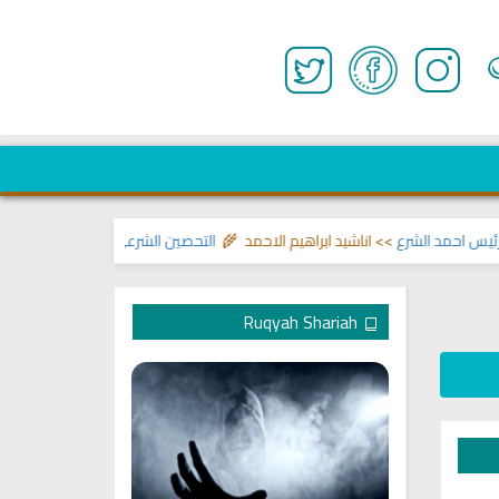
احمد الشرع
>> اناشيد ابراهيم الاحمد 🌾
التحصين الشرعي للبيت من إيذاءات ووس
Ruqyah Shariah