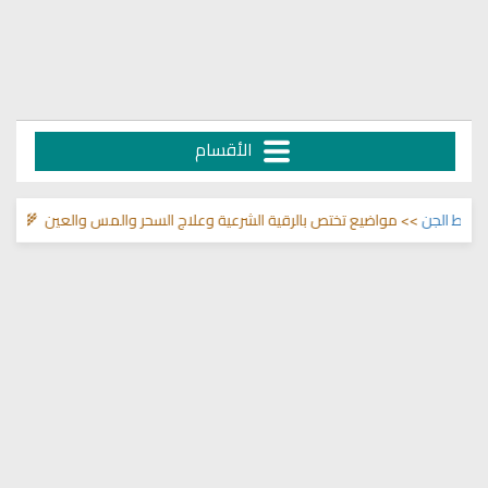
الأقسام
لجن
>> مواضيع تختص بالرقية الشرعية وعلاج السحر والمس والعين 🌾
قناة وشفا