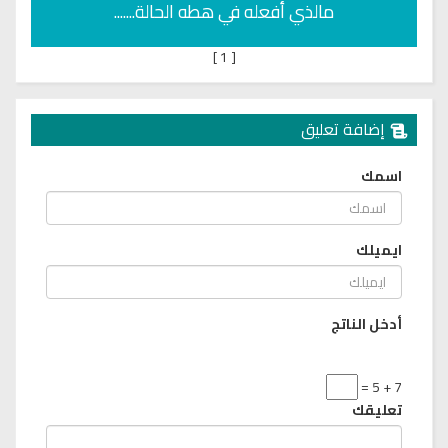
مالذي أفعله في هطه الحالة.......
]
1
[
إضافة تعليق
اسمك
ايميلك
أدخل الناتج
7 + 5 =
تعليقك