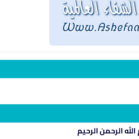
انشودة لم الش
انشودة مشاعل الشمال
أناشيد غزة
فريق أجناد للفن الاسلامي
ي
19354 | 2025-04-09
21723 | 2025-05-04
الله الرحمن الرحيم