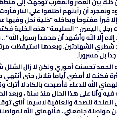
 ذلك بين العصر والمغرب توجهت إلى منطق
 وبمجرد أن رأيتهم أطلقوا علي النار فأردت
ا قبراً مفتوحاً وبداخله "خلية نحل وفيها 
 رجلي اليمين " السليمة" هذه الخلية فكت
ه إلا الله وأشهد أن محمداً رسول الله" .. و
د شطري الشهادتين. وبعدها استيقظت مرتاح
جداً بل مسروراً.
 الحمد تحسنت أموري ولكن لا زال الشلل شل
لبث
القران الكريم مرتل بصوت الشيخ عبد
راديو الشيخ محمود علي ا
ثرة فكنت لا أمضي أياماً قلائل حتى أنتهي 
الباسط
الكريم
همني الله للدعاء فأصبحت بالكاد لا أترك وقت
 فيه وأنا على هذا الحال منذ سنة ، وبعد ال
 الملحة للصحة والعافية لاسيما أنني توق
مواصلة جامعتي ، فألهمني الله لمواصلة