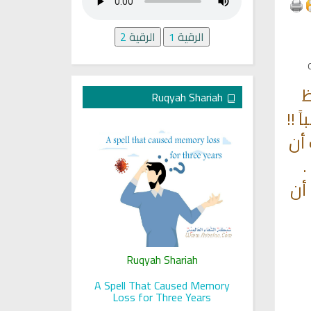
الرقية
1
الرقية
2
ظ
Ruqyah Shariah
 !!
 أن
.
أن
ariah
Ruqyah Shariah
Ru
 her sight
A Spell That Caused Memory
A Jewish J
Loss for Three Years