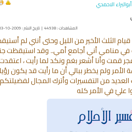
بوالبراء الاحمدي
المشاهدات
:
44938
|
تاريخ النشر
:
2009-10-03
ام الثلث الأخير من الليل وحتى أنني لم أستيق
ت في منامي أني أجامع أمي.. وقد استيقظت جنباً
جر قمت وأنا أشعر بغم ونكد لما رأيت ، اعتقدت
الأمر ولم يخطر ببالي أن ما رأيت قد يكون رؤيا 
العديد من التفسيرات وأترك المجال لفضيلتكم 
ا عليَّ في الأمر كله
qyah Shariah
Ruqyah Shariah
inns Spell on a Woman
Sihir Jin Yahudi pada Seorang
ة
Wanita