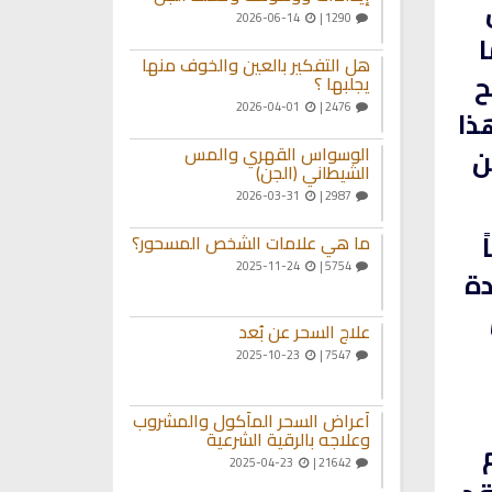
2026-06-14
1290 |
ا
هل التفكير بالعين والخوف منها
ح
يجلبها ؟
2026-04-01
2476 |
ذا
ن
الوسواس القهري والمس
الشيطاني (الجن)
2026-03-31
2987 |
ما هي علامات الشخص المسحور؟
2025-11-24
5754 |
دة
علاج السحر عن بُعد
2025-10-23
7547 |
أعراض السحر المأكول والمشروب
وعلاجه بالرقية الشرعية
2025-04-23
21642 |