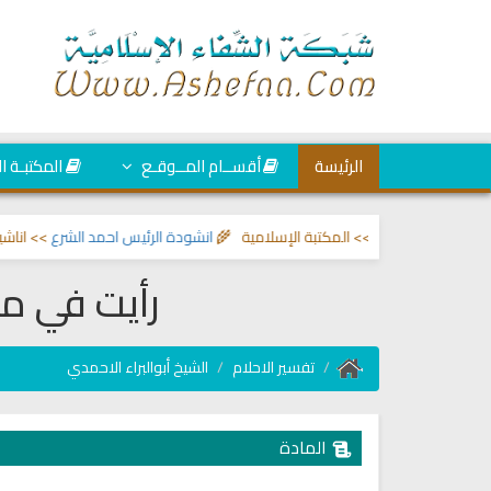
الرئيسة
أقســام المــوقـع
المكتبـة ا
 والحسد
>> المكتبة الإسلامية 🌾
انشودة الرئيس احمد الشرع
>> اناشيد ابراهيم
رأيت في م
تفسير الاحلام
الشيخ أبوالبراء الاحمدي
المادة