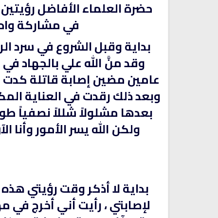
حضرة العلماء الأفاضل رؤيتين 
في مشاركة واحد
بداية وقبل الشروع في سرد الر
وقد منَّ الله علي بالجهاد 
عامين مضين إصابة قاتلة كدت أن
تلاوة جديدة للشيخ مشاري
بعدها مشلولاً شللاً نصفياً طول
العفاسي تهتز لها القلوب
ترجمة معاني القرآن صوت الى ال
تلاوات منوعة
ولكن الله يسر الأمور وأنا 
التاميلية
الترجمات الصوتية لمعاني
13806 | 2024-05-29
القرآن Mp3
7155 | 2024-05-29
بداية لا أذكر وقت رؤيتي هذه ا
لإصابتي ، رأيت أني أخرج في 