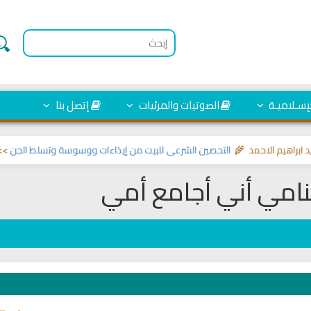
لإسـلاميـة
الصوتيات والمرئيات
إتصل بنا
 الاحمد 🌾
التحصين الشرعي للبيت من إيذاءات ووسوسة وتسلط الجن
>> مواضيع ت
نامي أني أجامع أمي