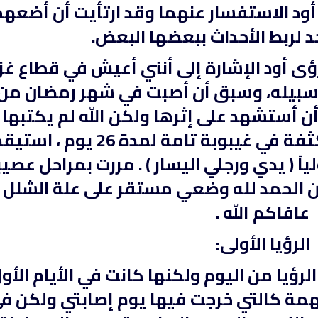
أود الاستفسار عنهما وقد ارتأيت أن أضعهم
 لربط الأحداث ببعضها البعض.
ؤى أود الإشارة إلى أنني أعيش في قطاع غز
في سبيله، وسبق أن أصبت في شهر رمضان من
 أستشهد على إثرها ولكن الله لم يكتبها 
وبعد ذلك رقدت في العناية المكثفة في غيبوبة تامة لمدة 26
الترجمة الصوتية لمعاني القرآن الى
ترجمة معاني القرآن ا
ياً ( يدي ورجلي اليسار ) . مررت بمراحل عصي
اللغة الفارسية
اللغة البرتغالي
لغة
الترجمات الصوتية لمعاني
الترجمات الصوتية
الآن الحمد لله وضعي مستقر على علة الشلل
القرآن Mp3
القرآن Mp3
11458 | 2024-05-29
12484 | 2024-05-29
عافاكم الله .
الرؤيا الأولى:
لرؤيا من اليوم ولكنها كانت في الأيام الأو
مهمة كالتي خرجت فيها يوم إصابتي ولكن ف