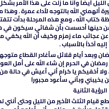
 الليل أيضاً وأنا ما زلت على هذا الأمر بشكل
رة ألهمني الله بالتوجه لأداء عمرة . وهذا م
ة كتاب الله ، ومع هذه المرحلة بدأت تتفت
من حينها أحسست بأن شفائي سيكون في ه
 عن عجائب ماء زمزم وكيف أن الله يكفي م
إليه آخذاً بالأسباب .
ان وبعد أيام قلائل سأغادر القطاع متوجهاً
مضان في الحرم إن شاء الله على أمل العو
 ولا أخفيكم يا كرام أني أعيش في حالة من
لن يخيبني وبأني سأعود مجبوراَ
الرؤية الثانية
 قيام الثلث الأخير من الليل وحتى أنني لم