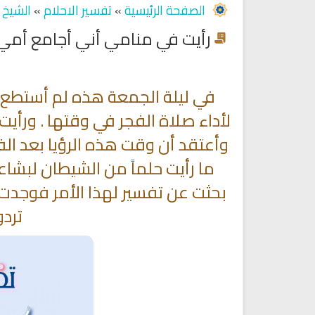
الصفحة الرئيسية
»
تفسير الاحلام
»
الشيخ أ
رأيت في منامي أني أجامع أمي
في ليلة الجمعة هذه لم أستطع قي
لأداء صلاة الفجر في وقتها . ورأي
وأعتقد أن وقت هذه الرؤيا بعد الف
ما رأيت حلماً من الشيطان لبشاعة 
بحثت عن تفسير لهذا الأمر فوجدت 
تردو
Ruqyah Shariah
Ruqyah Shariah
Ruqyah Shariah Full Mishary
Ruqyah according to the Quran
and Sunnah to treat witchcraft
Rashid Al Afasy Mp3 الرقي
and the evil eye
الشرعية