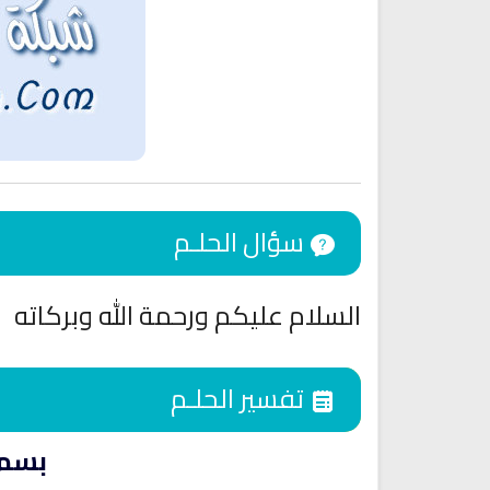
سؤال الحلـم
السلام عليكم ورحمة الله وبركاته
اقمار الهبارية
انشودة تلك أمي
فريق أجناد للفن الاسلام
أناشيد الأم
15283 | 2025-11-03
تفسير الحلـم
3628 | 2026-03-30
بسم 