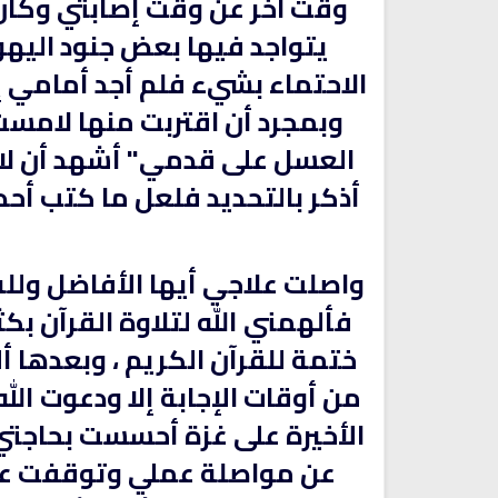
وقت آخر عن وقت إصابتي وكان
يتواجد فيها بعض جنود اليهود
الاحتماء بشيء فلم أجد أمامي إل
وبمجرد أن اقتربت منها لامست
العسل على قدمي" أشهد أن لا إلا
أذكر بالتحديد فلعل ما كتب أح
واصلت علاجي أيها الأفاضل ولله
راديو الشيخ ياسر الدوسري للقران
اذاعة القران الكريم من لبنان - ا
فألهمني الله لتلاوة القرآن بك
الكريم
المباشر
ختمة للقرآن الكريم ، وبعدها أل
من أوقات الإجابة إلا ودعوت الله
الأخيرة على غزة أحسست بحاجتي
عن مواصلة عملي وتوقفت عن 